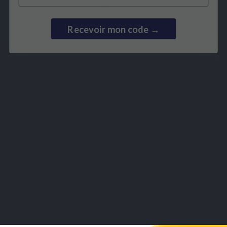
Recevoir mon code →
LEPIVITS
BESOIN D'AIDE ?
COLLABORATION
PAIEMENTS SÉCURISÉS
Marchand approuvé par la Société des Avis Garantis,
cliquez ici pour
vérifier l'attestation
.
LEPIVITS SA
4 Avenue Franklin - Unité, 16 1300 Wavre Belgium |
+3227211620