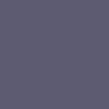
AMINOZUREN
AMINOZUREN
TYROSINE MAX
GLUTAMINE MAX
€ 17,90
€ 0,00
Bekijk product
Bekijk product
Gebaseerd op 5
reviews