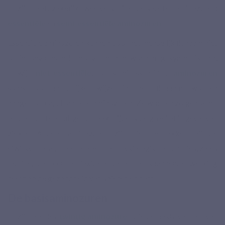
Er zijn hoofdzakelijk twee verschillende soorten aminozuren:
essentiële
en
semi-essentiële aminozuren
.
Essentiële aminozuren kunnen door het menselijk lichaam niet
of in onvoldoende hoeveelheden worden gesynthetiseerd,
terwijl
niet-essentiële
, of semi-essentiële,
aminozuren
soms op natuurlijke wijze in het lichaam worden
aangetroffen, uit andere aminozuren. Ze worden zo genoemd
omdat hun bron uitgeput raakt tijdens de groei of in geval van
ziekte. Andere aminozuren zijn niet betrokken bij de
eiwitsynthese, maar hebben toch fysiologische functies, zoals
taurine, dat een antioxiderende en ontspannende werking
heeft op de gezondheid van spieren en hart.
De basisaminozuren
Er zijn precies
twintig aminozure
n die de basis vormen van