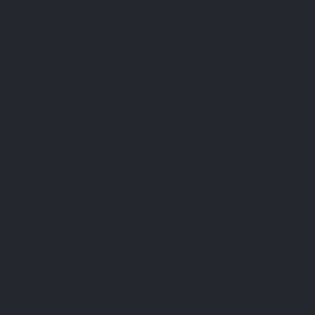
bloed. Stress daarentegen heeft het tegenovergestelde effect
en vermindert de hoeveelheid glutamine.
Glucosamine is afgeleid van glutamine en glucose en is van
nature aanwezig in bindweefsel en kraakbeen. Samen met
chondroïtinesulfaat vormt het
collageen
en zorgt het voor
een gezonde huid en pezen.
Creatine
Het is een niet-essentieel aminozuur, dat in de lever, de
alvleesklier en de nieren wordt gesynthetiseerd uit glycine,
arginine en methionine. Het wordt aangetroffen in 95% van
de skeletspieren.
Waar vind je aminozuren?
Zoals aan het begin van dit artikel is gezegd, worden