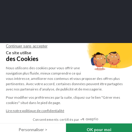
Merchant goedgekeurd door Guaranteed Reviews Company,
klik hier
om het attest te tonen
.
LEPIVITS SA
4 Avenue Franklin - Unité, 16 1300 Wavre Belgium |
+3227211620
©Lepivits 2025 -
Sitemap
-
CGV