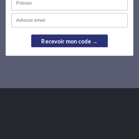
Aminozuren vormen
eiwitten en peptiden, die de structuur
Email
en de stofwisseling van alle cellen in het menselijk lichaam
vormen, waardoor zij zeer specifieke eigenschappen krijgen.
Hun functie is essentieel, aangezien zij, na water, het grootste
Recevoir mon code →
deel van de lichaamsmassa uitmaken.
Eiwitten zijn overal in het lichaam actief en bevinden zich dan
ook in bloedcellen, huid, beenderen, spieren, hormonen en
enzymen.
Waar worden proteïnen voor gebruikt?
Hoofdzakelijk voor spiersamentrekking, weefselherstel en
vitale functies zoals groei, spijsvertering, voortplanting enz.
Methionine
Dit essentiële aminozuur speelt een fundamentele rol in de
biosynthese van eiwitten. In feite is methionine de
startschakel
in alle eiwitketens. Het is actief bij de