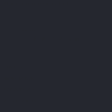
Abonneer u op onze nieuwsbrief
U kunt op elk gewenst moment weer uitschrijven. Hiervoor kunt u de contactgegevens
gebruiken uit de algemene voorwaarden.
Ik heb het
privacybeleid
gelezen en aanvaard.
LEPIVITS
HEB JE HULP NODIG?
SAMENWERKING
VEILIGE BETALINGEN