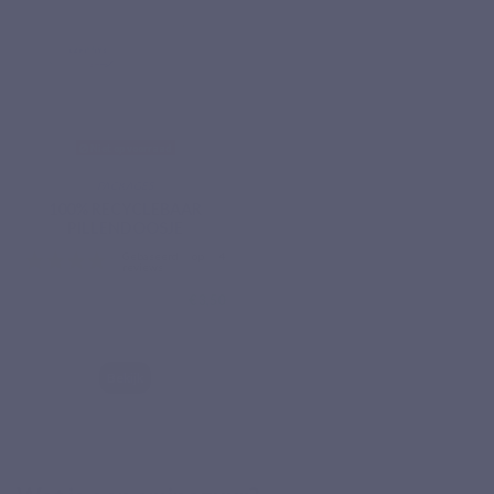
Niet op voorraad
PACKAGES
100% RECYCLEBAAR
PILLENDOOSJE
€ 3,50
Bekijk