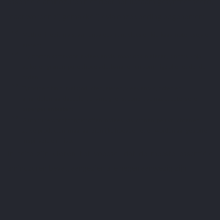
essentiële aminozuren niet door het lichaam gesynthetiseerd,
maar worden zij gemakkelijk via onze voeding opgenomen:
Methionine zit in vis, varkensvlees, rundvlees en kip, kaas, noten, soja en
eieren;
Tryptofaan komt voor in vlees en vis, maar ook in eieren, pinda's, soja,
volkoren granen, pure chocolade, bananen en sommige oliehoudende
zaden;
Tyrosine zit in zuivelproducten, eieren, vlees en vis, noten en
amandelen, aardappelen, champignons, bonen, spinazie, peterselie,
asperges en bieten;
Glutamine
wordt aangetroffen in vlees, vis, granen, peulvruchten en
zuivelproducten, maar aanzienlijke hoeveelheden worden aangetroffen
in spinazie en miso.
In feite zijn
eieren
het voedsel dat de meeste essentiële
aminozuren bevat, aangezien alle negen aanwezig zijn.