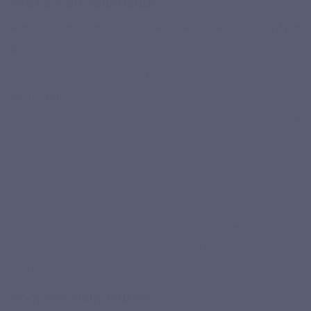
Wat is een aminozuur?
Aminozuren zijn de bouwstenen waaruit eiwitten
Gebaseerd op 4
bestaan.
reviews
Er zijn vier mogelijke alfabetische waarden voor een
nucleotide
: T, C, A en G in DNA en A, C, G en U in RNA. Een
opeenvolging van drie nucleotiden wordt een
codon
genoemd en bepaalt de cellulaire synthese van aminozuren.
Elke specifieke volgorde van aminozuren vormt een eiwit en
geeft het zijn chemische eigenschappen en specifieke
functies.
Eenvoudig gezegd: een eiwit is een keten van
DNA-codes
en
een aminozuur komt overeen met een triplet, dat wil zeggen
drie letters, met een zuurgroep en een aminogroep.
Soorten aminozuren