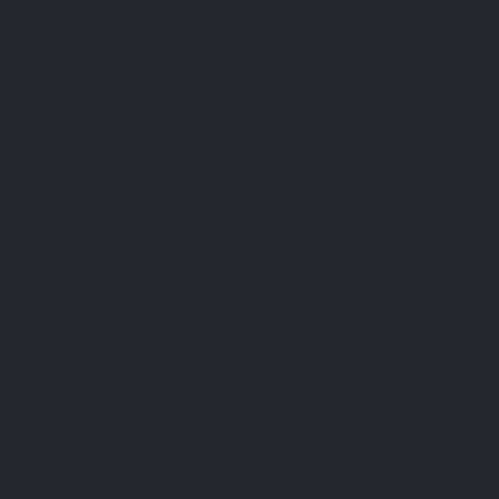
Tyrosine
is een semi-essentieel aminozuur. Het bevordert de
goede werking van de
schildklier
, maar ook van de hersenen.
Het is betrokken bij de synthese van schildklierhormonen en
bepaalde neurotransmitters, zoals adrenaline, noradrenaline
en dopamine. Het
verhoogt
onder andere de
concentratie
en motivatie.
Glutamine
Van de semi-essentiële aminozuren is
glutamine
het meest
overvloedig aanwezig in plasma. Het wordt hoofdzakelijk
gebruikt voor het vervoer van stikstof en wordt gebruikt
door alle zich snel vermenigvuldigende cellen, vooral in de
darm, maar ook door de nieren en de lever. Glutamine wordt
hoofdzakelijk door de spieren aangemaakt. Daarom
verhoogt regelmatige lichaamsbeweging het peil ervan in het