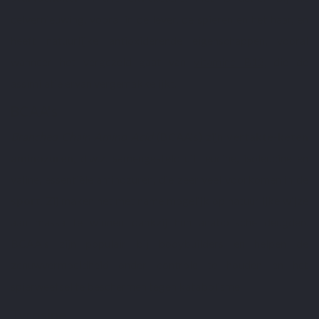
celvernieuwing, vooral in de lever, de spieren en het haar, en
heeft natuurlijke antioxiderende eigenschappen, vooral
wanneer het vergezeld gaat van
vitamine B12
, die de
assimilatie ervan vergemakkelijkt.
BCAA's
Branched Chain Amino Acid
(
BCAA's
) zijn
vertakte-keten
aminozuren
, d.w.z. samengesteld uit leucine, isoleucine en
valine, essentiële aminozuren, die zeer veel voorkomen in de
sport
. Zij maken het met name mogelijk op natuurlijke wijze
aan massa te winnen dankzij hun anabolische deugden.
BCAA's zijn populair bij bodybuilders en helpen de
zenuwvermoeidheid onder controle te houden en het
spierweefsel te beschermen tegen katabolisme.
Tyrosine