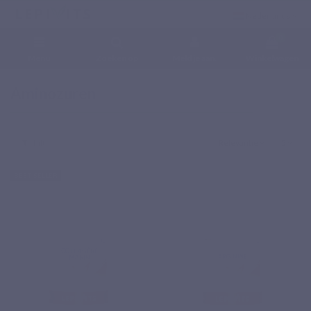
Nederlands
0
Menu
Zoeken op
Meld je aan.
Winkelwagen
Home
Voedingssupplementen
Aminozuren
Aminozuren
Filter
Relevantie
5
BEST SELLER