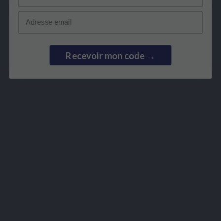
U kunt op elk gewenst moment weer uitschrijven. Hiervoor kunt u de contactgegevens
gebruiken uit de algemene voorwaarden.
Email
Ik heb het
privacybeleid
gelezen en aanvaard.
Recevoir mon code →
LEPIVITS
HEB JE HULP NODIG?
SAMENWERKING
VEILIGE BETALINGEN
Merchant goedgekeurd door Guaranteed Reviews Company,
klik hier
om het attest te tonen
.