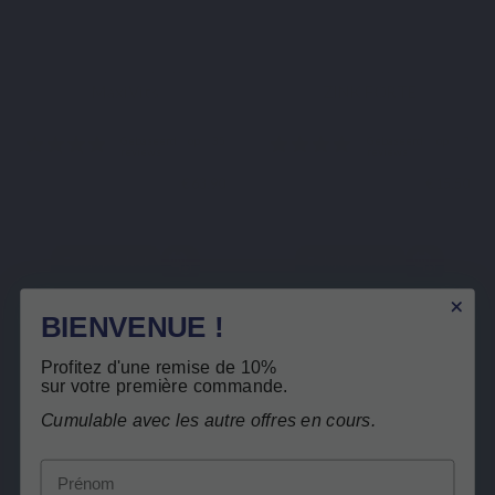
VITAMINEN & MINERALEN
MINERALEN
MaxiVits
ZINK FORTE
€ 63,90
€ 15,50
Gebaseerd op 35
Gebasee
Bekijk product
Bekijk product
reviews
reviews
BIENVENUE !
Profitez d'une remise de 10%
sur votre première commande.
Cumulable avec les autre offres en cours.
Abonneer u op onze nieuwsbrief
Prénom