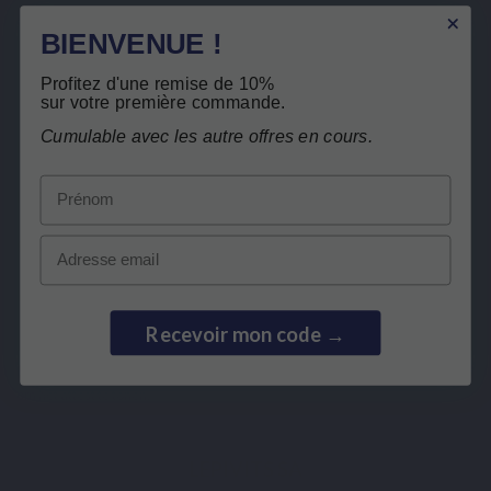
BIENVENUE !
Profitez d'une remise de 10%
sur votre première commande.
Cumulable avec les autre offres en cours.
LEPIVITS
Prénom
HEB JE HULP NODIG?
Email
SAMENWERKING
VEILIGE BETALINGEN
Recevoir mon code →
Merchant goedgekeurd door Guaranteed Reviews Company,
klik hier
om het attest te tonen
.
LEPIVITS SA