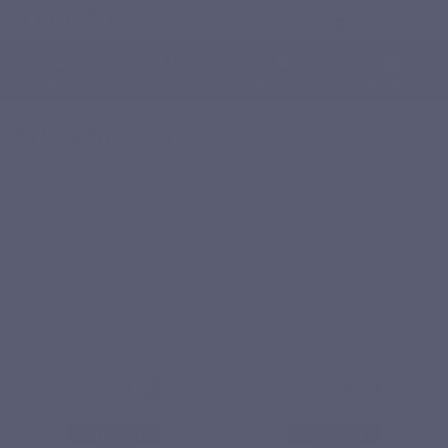
Nederlands
0
Menu
Zoeken op
Meld je aan.
Winkelwagen
Home
Voedingssupplementen
Fytonutriënten
Fytonutriënten
Filter
Relevantie
7