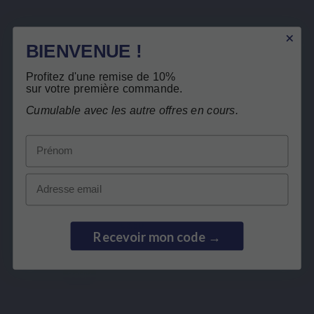
Gebaseerd op 3
BIENVENUE !
reviews
Profitez d'une remise de 10%
sur votre première commande.
Cumulable avec les autre offres en cours.
Niet op voorraad
Prénom
PACKAGES
100% RECYCLEBAAR
Email
PILLENDOOSJE
€ 3,50
Recevoir mon code →
Bekijk