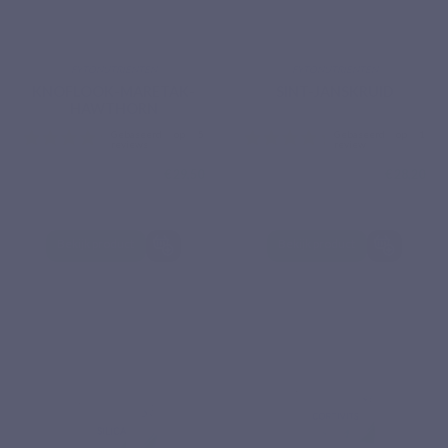
FYTONUTRIËNTEN
FYTONUTRIËNTEN
KNOFLOOK-MARETAK-
SINT-JANSKRUID
HAWTHORN
€ 29,50
€ 28,20
Gebaseerd op 5
Gebasee
Bekijk product
Bekijk product
reviews
review