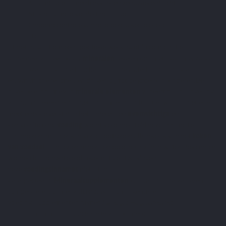
- Kalium: spiersamentrekking en zenuwoverdracht
-
Magnesium
: bevordert de slaap;
-
Chroom
: controle van de bloedsuikerspiegel ;
- Etc.
Of het nu gaat om een specifieke werking of in combinatie als
onderdeel van een kuur,
mineralen
regelen ons metabolisme, zorgen
voor onze biologische functies, zoals de waterhuishouding en
enzymatische reacties, en dragen bij tot de groei van kinderen.
De
dagelijkse inname van
minerale elementen
varieert dus naar gelang
van hun hoeveelheid in het lichaam en hun functie, waarbij het ene
meer energie vergt dan het andere. Een
evenwichtige
en
gediversifieerde
voeding
wordt verondersteld deze inname te
garanderen, maar er kan verlies optreden afhankelijk van het
koken
van voedsel
, aangezien mineralen oplosbaar zijn in water. Bovendien
worden bij incidentele of regelmatige afwijkingen
deze
voedingsinnames
niet altijd
gerespecteerd.
Mineraalsupplementen
kunnen dan de verliezen
compenseren.
Samenvattend,
waarom algemene
voedingssupplementen nemen?
- Om immuunsuppressie te voorkomen;
- Om tekorten aan vitaminen en mineralen te compenseren;