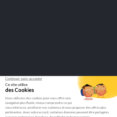
HEB JE HULP NODIG?
SAMENWERKING
VEILIGE BETALINGEN
Merchant goedgekeurd door Guaranteed Reviews Company,
klik hier
om het attest te tonen
.
LEPIVITS SA
4 Avenue Franklin - Unité, 16 1300 Wavre Belgium |
+3227211620