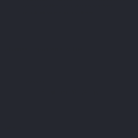
- Om de goede werking van het lichaam te verzekeren ;
- Om occasionele symptomen te verlichten.
Abonneer u op onze nieuwsbrief
U kunt op elk gewenst moment weer uitschrijven. Hiervoor kunt u de contactgegevens
gebruiken uit de algemene voorwaarden.
Ik heb het
privacybeleid
gelezen en aanvaard.
LEPIVITS