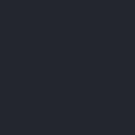
vitaminen voor ons welzijn :
Vitamine A voor de visuele gezondheid en de genezing van de huid
B-vitamines voor de productie van energie, rode bloedcellen en eiwitten
Vitamine C voor vitaliteit en natuurlijke afweer
Vitamine D voor gezonde botten en tanden
Vitamine E, een krachtige antioxidant voor celbescherming
Vitamine K voor de bloedstolling
De waarde van mineralen
Mineralen maken
4% van onze totale lichaamsmassa uit, maar zijn
van nature in zeer wisselende hoeveelheden aanwezig: ongeveer een
kilo calcium en nog een kilo fosfor, slechts een paar gram ijzer, zink en
fluor en nauwelijks minder dan een milligram chroom en
kobalt.
Hoewel ze betrokken zijn bij een breed scala van functies,
hebben deze
mineralen
elk hun eigen toepassingen en voordelen
voor het lichaam:
- Jodium: productie van schildklierhormoon;
-
IJzer
: aanmaak van hemoglobine ;
-
Zink
: zorgt voor een gezonde huid;
- Calcium: spiersamentrekking en versterking van de botten;