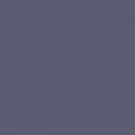
Nederlands
0
Menu
Zoeken op
Meld je aan.
Winkelwagen
Home
Voedingssupplementen
Vitaminen & Mineralen
Vitaminen & Mineralen
Filter
Relevantie
2
BEST SELLER