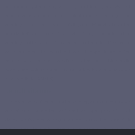
het immuunsysteem, spijsverteringsproblemen, enz. Wat zit
er in onze vitaminen- en mineralenformules? De algemene
voedingssupplementen van Lepivits, zoals Maxivits, bevatten
hoofdzakelijk een cocktail van vitaminen, maar ook andere
voedingsstoffen zoals mineralen en carotenoïden. Deze vorm
van supplementatie maakt het vooral mogelijk om in één
enkel product de dosis voedingsstoffen aan te bieden die
wordt aanbevolen door het Franse nationale agentschap voor
de gezondheid (ANSES).
De multivitamine
Er zijn veel verschillende soorten voedingssupplementen voor
verschillende behoeften, variërend van sportprestaties tot
slaapstoornissen en werkgerelateerde stress. Het is moeilijk
om je weg te vinden wanneer je gewoon je algemene