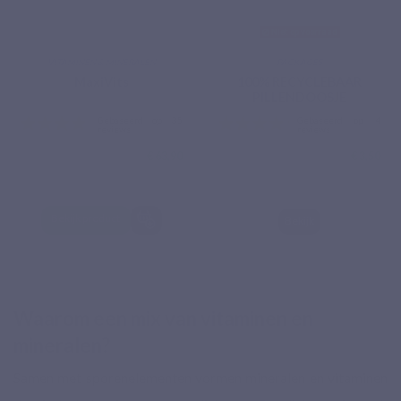
Niet op voorraad
VITAMINEN & MINERALEN
PACKAGES
MaxiVits
100% RECYCLEBAAR
PILLENDOOSJE
€ 63,90
€ 3,50
Gebaseerd op 35
Gebasee
Bekijk product
Bekijk
reviews
reviews
Waarom een mix van vitaminen en
mineralen?
Samen met sporenelementen vormen mineralen en vitaminen