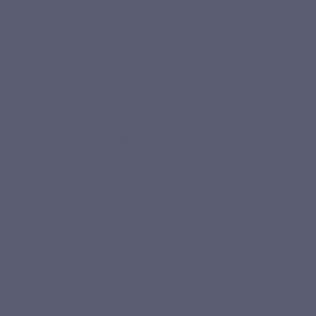
de vitale behoeften van ons lichaam. Ons lichaam is vaak
onevenwichtig en heeft voedingssupplementen nodig om
eventuele tekorten aan te vullen. Vitamine- en
mineralensupplementen kunnen worden gebruikt om
verschillende tekorten tegelijk aan te vullen en zo de
voorziening met essentiële voedingsstoffen te garanderen.
Algemene voedingssupplementen
In Frankrijk zijn er volgens statistische studies zeer
grote tekorten aan voedingsstoffen, met name aan vitamine
D (100% van de Fransen heeft een tekort), magnesium (84%)
en er zijn meer dan 80% gevallen van ijzertekort bij zwangere
vrouwen. Lees ook: Welke mineralen en vitaminen voor
zwangere vrouwen?De gevolgen van deze tekorten doen zich
gevoelen in de algemene gezondheidstoestand:
vermoeidheid, gebrek aan motivatie, stress, verzwakking van