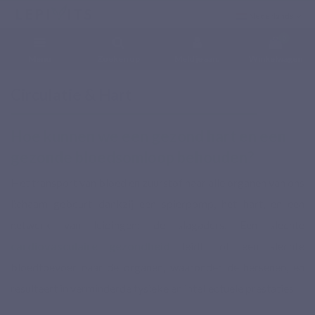
Nederlands
0
Menu
Zoeken op
Meld je aan.
Winkelwagen
Home
Gezondheidsproblemen
Circulatie & Hart
Circulatie & Hart
Hoe kunnen we een gezond hart en een
gezonde bloedsomloop behouden?
Het transport van bloed en zuurstof naar alle organen van ons
lichaam gebeurt dankzij een spierpomp, het hart, en een
netwerk van leidingen: de slagaders. Een slechte
cardiovasculaire gezondheid
leidt tot een slechte
bloedtoevoer naar de organen, waaronder de hersenen, en
resulteert in verminderde fysieke en intellectuele prestaties.