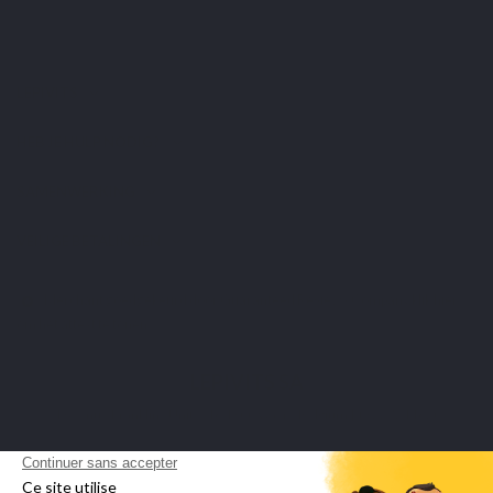
LEPIVITS
HEB JE HULP NODIG?
SAMENWERKING
VEILIGE BETALINGEN
Merchant goedgekeurd door Guaranteed Reviews Company,
klik hier
om het attest te tonen
.
LEPIVITS SA
4 Avenue Franklin - Unité, 16 1300 Wavre Belgium |
+3227211620