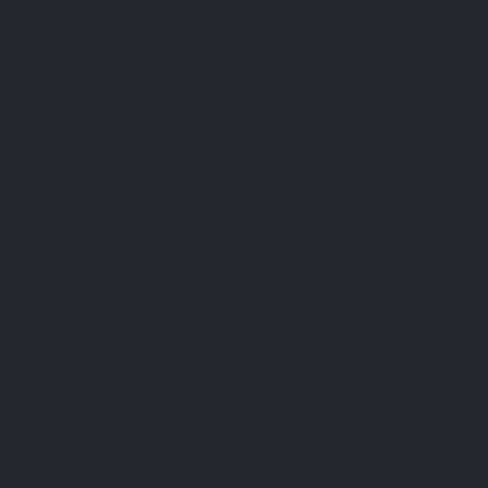
stromen.
Hoge bloeddruk
.
Een sedentaire levensstijl. Regelmatige lichaamsbeweging kan effectief
zijn bij om de gevolgen van hart- en vaatziekten te voorkomen en te
beperken.
Vraag uw arts om advies over uw bloeddruk en
cholesterolgehalte
.
Abonneer u op onze nieuwsbrief
U kunt op elk gewenst moment weer uitschrijven. Hiervoor kunt u de contactgegevens
gebruiken uit de algemene voorwaarden.
Ik heb het
privacybeleid
gelezen en aanvaard.