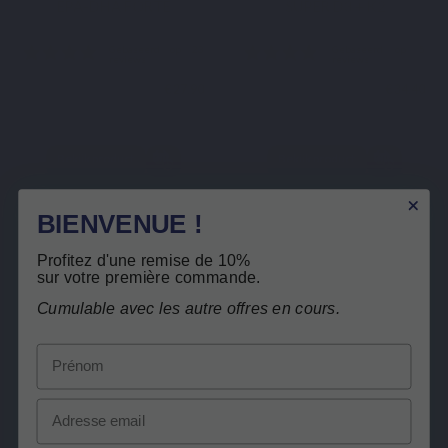
EPA-DHA FORTE
SUPER D3 + K2
€ 27,90
€ 34,40
Bekijk product
Bekijk product
BIENVENUE !
Profitez d'une remise de 10%
sur votre première commande.
Gebaseerd op 23
Gebasee
Cumulable avec les autre offres en cours.
reviews
reviews
Prénom
Email