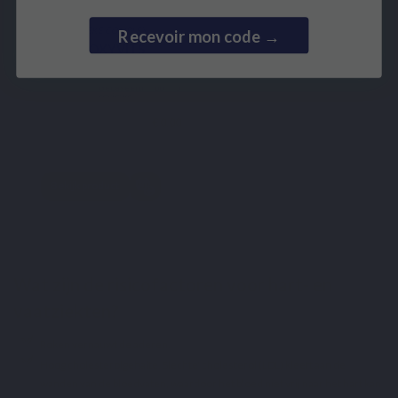
Recevoir mon code →
SPECIFIEKE COMPLEX
ANTIOXYVITS
€ 0,00
Bekijk product
Wat zijn de risicofactoren voor
hart- en
vaatziekten
?
Roken vernauwt de aderen.
Hoog cholesterolgehalte. Slechte' cholesterol (LDL) kleeft aan de
wanden van de bloedvaten, waardoor het bloed niet vrij naar het hart kan
Gebaseerd op 5
reviews