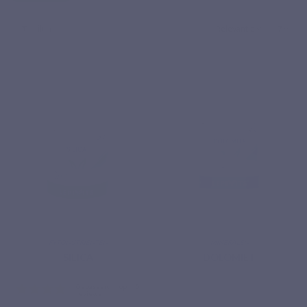
Filter
Relevantie
7
FYTONUTRIËNTEN
MINERALEN
SILICA
DOLOMIET