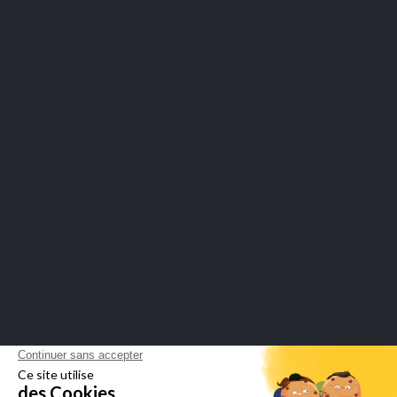
LEPIVITS
HEB JE HULP NODIG?
SAMENWERKING
VEILIGE BETALINGEN
Merchant goedgekeurd door Guaranteed Reviews Company,
klik hier
om het attest te tonen
.
LEPIVITS SA
4 Avenue Franklin - Unité, 16 1300 Wavre Belgium |
+3227211620