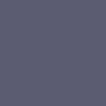
Nederlands
0
Menu
Zoeken op
Meld je aan.
Winkelwagen
Home
Gezondheidsproblemen
Beenderen
Beenderen
Botverlies, osteoporose, breuken, heb je
een laag
calcium
en
vitamine D
dieet?
Tijdens de kinderjaren en de adolescentie verloopt de groei
van het skelet lineair, met een piek tussen de leeftijd van 15 en
20 jaar. Er is aangetoond dat lichaamsbeweging en bepaalde
voedingsfactoren, zoals de inname van
calcium
,
magnesium
en
vitamine D
, de
piekbotmassa
kunnen beïnvloeden.
Lees meer