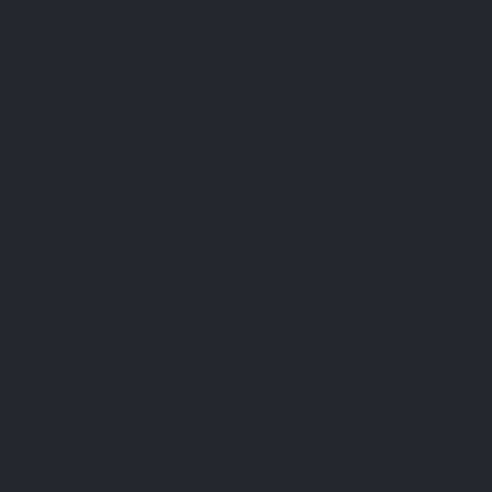
onvoldoende. Tekortkomingen treden soms op tijdens de
adolescentie en worden problematisch met de leeftijd.
Daarom moet de inname van verschillende voedingsstoffen
Gebaseerd op 2
reviews
speelt een cruciale rol bij de instandhouding van een normale
botstructuur
.
Abonneer u op onze nieuwsbrief
U kunt op elk gewenst moment weer uitschrijven. Hiervoor kunt u de contactgegevens
gebruiken uit de algemene voorwaarden.
Ik heb het
privacybeleid
gelezen en aanvaard.