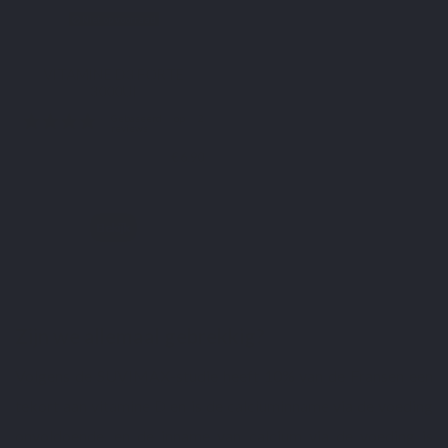
Niet op voorraad
VITAMINEN
VITAMINE D3 FORTE
3000UI
€ 6,90
Bekijk
Zijn we allemaal gebrekkig?
Volgens de SUVIMAX-studie heeft 10% van de Fransen een
tekort aan
vitamine D
en is de
calciuminname
via de voeding
onvoldoende. en de inname van calcium via de voeding is