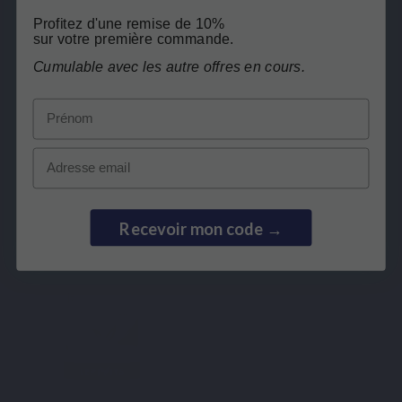
SPECIFIEKE COMPLEX
VITAMINEN
Profitez d'une remise de 10%
OSTEOVITS
D3 + K2 liposomaal
sur votre première commande.
Cumulable avec les autre offres en cours.
€ 29,50
€ 26,90
Prénom
Email
Bekijk product
Bekijk product
Recevoir mon code →
Gebasee
reviews