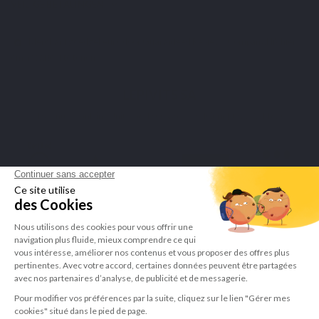
VEILIGE BETALINGEN
Merchant goedgekeurd door Guaranteed Reviews Company,
klik hier
om het attest te tonen
.
LEPIVITS SA
4 Avenue Franklin - Unité, 16 1300 Wavre Belgium |
+3227211620