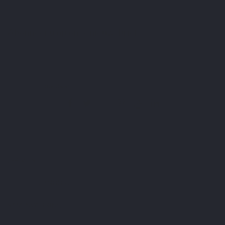
Abonneer u op onze nieuwsbrief
U kunt op elk gewenst moment weer uitschrijven. Hiervoor kunt u de contactgegevens
gebruiken uit de algemene voorwaarden.
Ik heb het
privacybeleid
gelezen en aanvaard.
LEPIVITS
HEB JE HULP NODIG?
SAMENWERKING