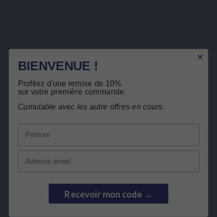
VITAMINEN
SPECIFIEKE COMPLEX
BIENVENUE !
Vit C 1000 liposomaal
FORTIVITS
Profitez d'une remise de 10%
sur votre première commande.
€ 29,90
€ 16,90
Cumulable avec les autre offres en cours.
Prénom
Bekijk product
Bekijk product
Email
Recevoir mon code →