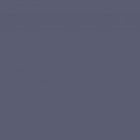
Nederlands
0
Menu
Zoeken op
Meld je aan.
Winkelwagen
Home
Gezondheidsproblemen
Tonus & Vitaliteit & Sport
Tonus & Vitaliteit & Sport
Gebrek aan energie, vermoeidheid, zware
lichamelijke inspanning?
Geef je dagelijkse leven een
boost
!
Vermoeidheid en gebrek aan vitaliteit
moeten eerst
worden gediagnosticeerd om het probleem bij de bron te
kunnen behandelen.
De eerste mogelijke oorzaak is slaap. "
Slapeloosheid
,
slaapstoornissen
,... Het is geen wonder, slecht slapen maakt je