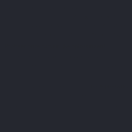
Voeg hier nog enkele voedingstekorten aan toe en u bent in
voor een echte tonische inzinking, duizeligheid en
concentratieproblemen. Als het lichaam het niet bij kan
houden, moet je je aanpassen en vind natuurlijke oplossingen!
Probeer onze
natuurlijke oplossingen
!
Het nemen van bepaalde
tonics
zoals
vitamine C
en
ginseng
zal het lichaam ondersteunen in geval van
energieverlies.
Magnesium
is ook betrokken bij de
energieproductie
,
waardoor sporters vaak een tekort hebben.
Uw therapeut kan u adviseren om andere
multivitamine- en
mineralenkuren
te nemen.