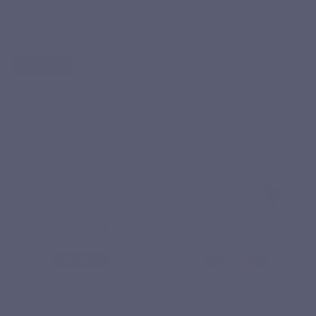
moe! Ten tweede kan
stress
een belangrijke rol spelen en uw
lichamelijke en intellectuele conditie
beïnvloeden.
Lees meer
Filter
Relevantie
8
BEST SELLER
BEST SELLER