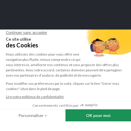
LEPIVITS SA
4 Avenue Franklin - Unité, 16 1300 Wavre Belgium |
+3227211620
©Lepivits 2025 -
Sitemap
-
CGV
Verpakking
€ 21,50