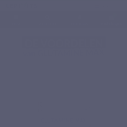
Nederlands
0
Menu
Zoeken op
Meld je aan.
Winkelwagen
Home
Voedingssupplementen
Aminozuren
GLUTAMINE MAX