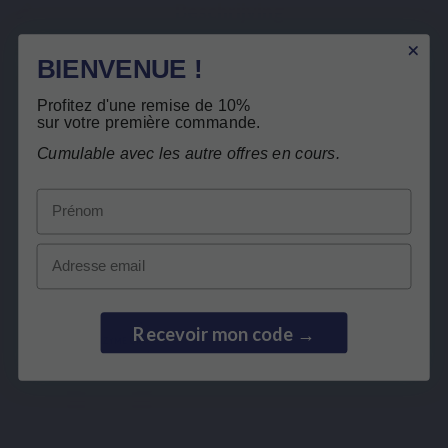
Beschrijving
Details van het product
BIENVENUE !
Verwante producten
Profitez d'une remise de 10%
sur votre première commande.
x en Frankrijk
Gratis 
Klanten die dit product kochten, kochten
Cumulable avec les autre offres en cours.
ook:
Prénom
Email
Recevoir mon code →