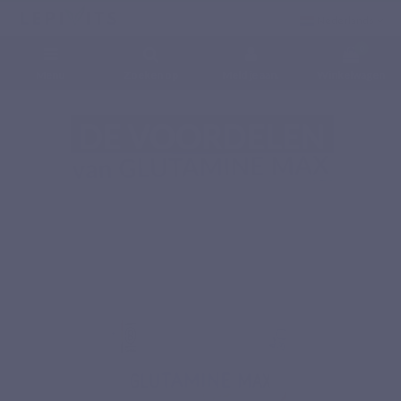
Nederlands
0
Menu
Zoeken op
Meld je aan.
Winkelwagen
Home
Voedingssupplementen
Aminozuren
GLUTAMINE MAX