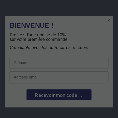
Beschrijving
Details van het product
Verwante producten
BIENVENUE !
Profitez d'une remise de 10%
Gratis teruggave
sur votre première commande.
Klanten die dit product kochten, kochten
ook:
Cumulable avec les autre offres en cours.
Prénom
Email
Recevoir mon code →