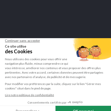
om het attest te tonen
.
LEPIVITS SA
4 Avenue Franklin - Unité, 16 1300 Wavre Belgium |
+3227211620
©Lepivits 2025 -
Sitemap
-
CGV