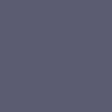
GEVERIFIEERDE KLANTBEOORDELINGEN
Zij hebben Marine Collageen in hun
routine geïntegreerd
Capsuleformaat, korte samenstelling, gemakkelijke inname:
ontdek de ervaringen van klanten die voor Marine Collageen
LEPIVITS kozen.
★★★★★
"Ik neem regelmatig collageen en heb voor deze
gekozen zolang de prijs betaalbaar blijft."
Monique S.
Geverifieerde aankoop