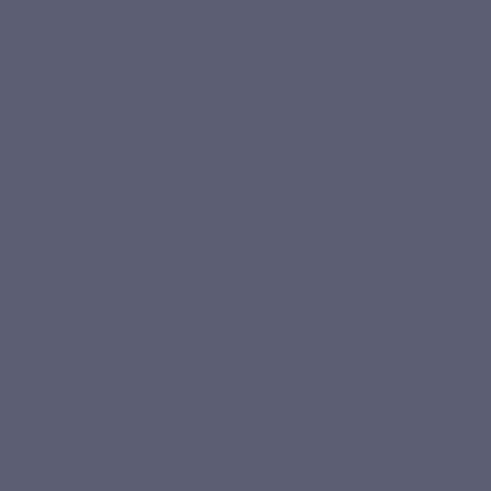
Naticol®-peptiden in een eenvoudige, premium formule die
gemakkelijk dagelijks te integreren is.
Marine collageen Naticol®
Gehydro
Een hydrolysaat van marine collageen
Een gehyd
type I, afkomstig van Naticol®-
samengest
collageenpeptiden, geselecteerd om zijn
collageen
kwaliteit.
eenvoudig