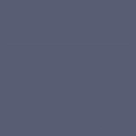
180 gélules - Cure recommandée (0,16€/gélule)
€ 29,30
Inclusief belasting
450 gélules - Cure longue durée (0,14€/gélule)
€ 61,80
Inclusief belasting
In winkelwagen
Product qualities