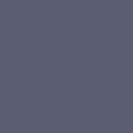
Een korte formule op basis van gehydrolyseerde marine
collageenpeptiden van type I en III, geselecteerd om hun
zuiverheid, aminozuurprofiel en eenvoudige integratie in een
dagelijkse routine.
Marine collageen Naticol®
Gehyd
Een gepatenteerd referentie-ingrediënt,
Het collag
afkomstig uit mariene bronnen, geselecteerd
met een l
om zijn kwaliteit, traceerbaarheid en zuiverheid.
ontwikkeld 