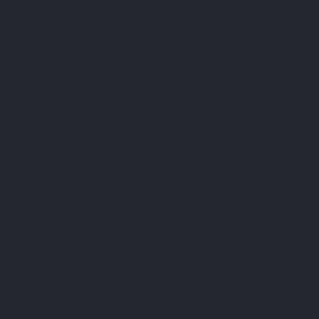
Waarom kiezen voor Marine Collageen Lepivits?
Wat zijn de ideale momenten om de capsules in te nemen?
Welke hoeveelheid collageen wordt dagelijks aanbevolen?
Hoe past Marine Collageen Lepivits in een gezonde levensstijl?
Bestaan er alternatieven voor vegetariërs of veganisten?
Kan Marine Collageen gecombineerd worden met andere
supplementen?
Uw collageenroutine begint hier
Een gehydrolyseerd marine collageen Naticol® in
capsules, gemakkelijk dagelijks te integreren. Zonder