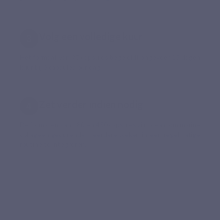
Volg een volledige kuur
Het formaat van 90 capsules begeleidt ongeveer 15 dagen
kuur bij 6 capsules per dag.
Zet verder indien nodig
De formaten van 180 en 450 capsules zijn ideaal om marine
collageen gedurende meerdere weken in een regelmatige
routine te integreren.