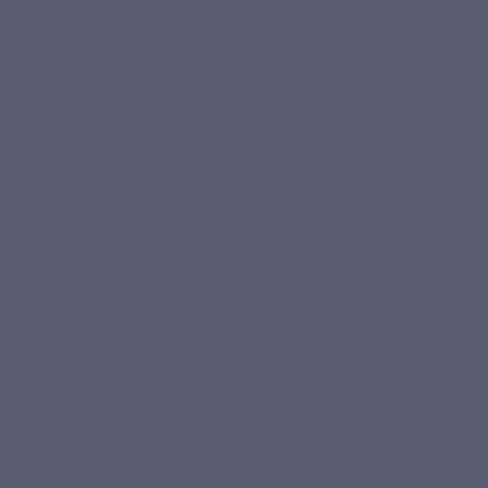
Hulp nodig?
Ons team staat klaar om uw vragen te beantwoorden van 
maandag tot vrijdag van 8u30 tot 19u. Zaterdag van 10u tot 
17u.
CONTACTEER ONZE KLANTENDIENST
RAADPLEEG ONZE FAQ
QUESTIONS FRÉQUENTES
Uw laatste twijfels