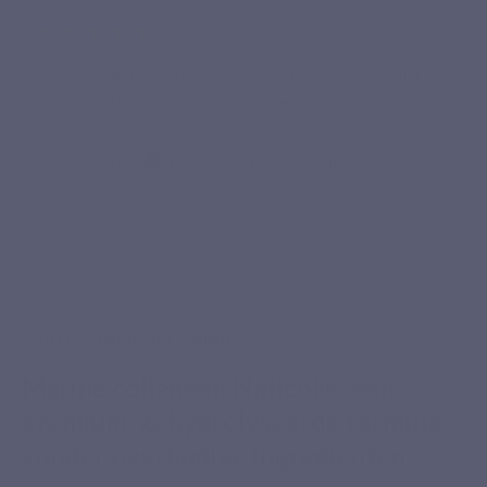
★★★★★
“Product gemakkelijk in te nemen, de capsules zijn vrij
klein en hebben geen smaak of geur.”
Oleksandra G.
Geverifieerde aankoop
GECONCENTREERDE FORMULE
Marine collageen Naticol®: een
premium, gehydrolyseerde formule
zonder overbodige ingrediënten