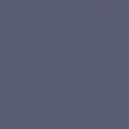
Nederlands
0
Menu
Zoeken op
Meld je aan.
Winkelwagen
Home
Voedingssupplementen
Aminozuren
MARIEN COLLAGEEN
BEST SELLER