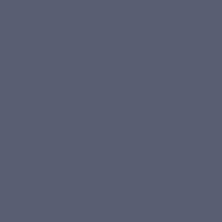
SHOW MORE REVIEWS
De troeven van Marine Collageen
Naticol®
Gehydrolyseerd marine collageen Naticol®
: Marine Collageen
LEPIVITS bevat een hydrolysaat van marine collageen Naticol®,
samengesteld uit collageenpeptiden van type I. Dit gepatenteerde
ingrediënt is geselecteerd om zijn mariene oorsprong, kwaliteit en
profiel dat van nature rijk is aan collageeneiwitten. Elke capsule bevat
250 mg gehydrolyseerd marine collageen, met 90% collageeneiwitten.
Collageenpeptiden en hydroxyproline
: hydroxyproline is een
karakteristiek aminozuur van collageen, naast glycine en proline. Het
komt van nature voor in collageeneiwitten en draagt bij aan het
specifieke profiel van gehydrolyseerd marine collageen Naticol®.
Een praktisch alternatief voor collageenpoeders
: Marine Collageen
LEPIVITS wordt aangeboden in plantaardige pullulan-capsules en past