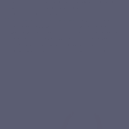
gemakkelijk in een dagelijkse routine, zonder poeder te doseren of een
bereiding te mengen. De formule blijft kort en duidelijk: marine
collageen Naticol®, rijstzetmeel en plantaardige capsule.
Marine collageen vs plantaardig collageen
: collageen is een eiwit van
dierlijke oorsprong. Zogenaamde “plantaardige” formules leveren dus
geen collageen rechtstreeks aan, maar eerder nutriënten of voorlopers
die betrokken zijn bij de voeding van weefsels. Marine Collageen
LEPIVITS levert daarentegen gehydrolyseerde marine
collageenpeptiden die rechtstreeks afkomstig zijn van Naticol®.