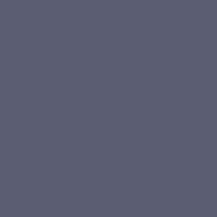
Aminozuren
Best Sellers
Zuiver gehydrolyseerd marien collageen
Marien collageen type I en III
,
gehydrolyseerd
voor een betere opname
Naticol®-peptiden
voor meer zuiverheid
Natuurlijke formule, zonder synthetische additieven.
Lees meer >
Duur van de kuur :
15
dag(en)
3 tot 6 capsules per dag 's avonds of tussen de
maaltijden door, met een glas water.
Op voorraad
Verpakking
90 gélules - Cure découverte (0,19€/gélule)
€ 16,90
Inclusief belasting