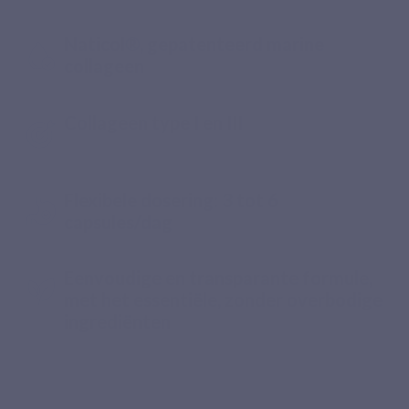
Naticol®, gepatenteerd marine
collageen
Collageen type I en III
Flexibele dosering: 3 tot 6
capsules/dag
Eenvoudige en transparante formule,
met het essentiële, zonder overbodige
ingrediënten