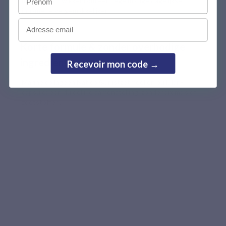
mengen, ontwikkeld om een regelmatige dagelijkse
inname te vergemakkelijken.
Email
Korte formule & zonder overbodige
ingrediënten
Recevoir mon code →
Marine collageen Naticol®, rijstzetmeel en pullulan-
capsule: een duidelijke samenstelling, zonder aroma’s of
zoetstoffen.
Aanbevolen door apothekers
De kwaliteit van een premium marine
collageen, van ingrediëntkeuze tot
inname