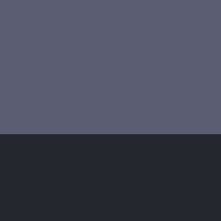
Wat onderscheidt marine collageen van andere soorten collageen?
Marine collageen is afkomstig uit mariene bronnen,
meestal van vissen. Het onderscheidt zich van rund- of
varkenscollageen door zijn oorsprong, peptidenprofiel
en frequente toepassing in voedingssupplementen op
basis van gehydrolyseerd collageen.
Marine Collageen LEPIVITS bevat gehydrolyseerd
marine collageen Naticol®, een gepatenteerd ingrediënt
op basis van collageenpeptiden van type I. De korte
formule in capsules maakt het gemakkelijk om marine
collageen in een dagelijkse routine te integreren, zonder
poeder te mengen.