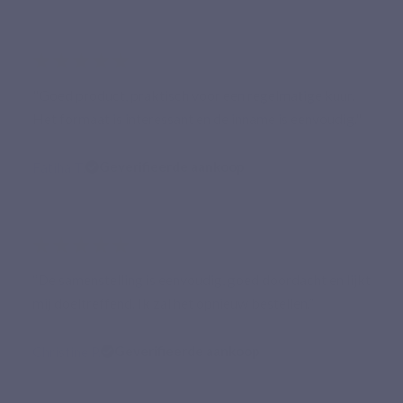
★★★★★
"Goed product, praktisch voor een regelmatige kuur.
Het formaat is interessant en de inname is eenvoudig."
Fatiha T.
Geverifieerde aankoop
★★★★★
“De samenstelling is eenvoudig, goed doordacht en lijkt
mij doeltreffend. Ik zal het opnieuw bestellen.”
Christine P.
Geverifieerde aankoop