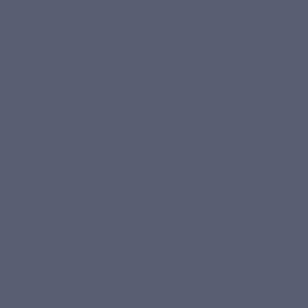
Très bon produit
Lucia F.
Published 26/06/2025 à 23:31
(Order date: 15/06/2025)
Indispensable
Gilberte P.
Published 16/04/2025 à 11:43
(Order date: 27/03/2025)
conditionnement 450 gélules - achat trop récent : pas assez de
recul pour en apprécier le résultat
Fabrice j.
Published 24/02/2025 à 13:41
(Order date: 13/02/2025)
excellent, notament pour le muscle
Jean-Pierre M.
Published 06/02/2025 à 12:51
(Order date: 25/01/2025)
Pas encore assez de temps que pour émettre un avis