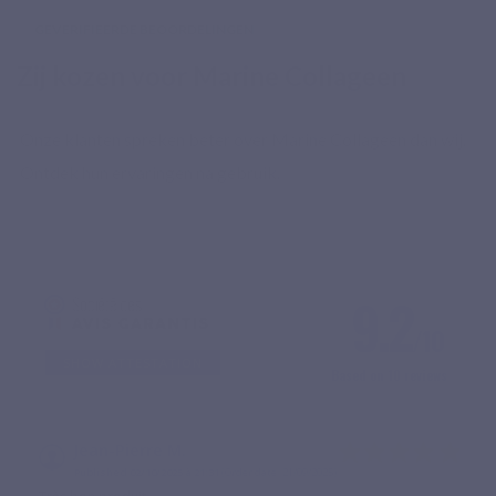
GEVERIFIEERDE BEOORDELINGEN
Zij kozen voor Marine Collageen
Onze klanten spreken beter over Marine Collageen dan wij.
Ontdek hun ervaringen na gebruik.
9.2
/10
SHOW ATTESTATION
Based on 10 reviews
Jean-Pierre M.
Published 02/10/2025 à 21:31
(Order date: 21/09/2025)