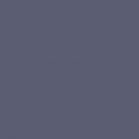
Pullulan
Geen
Recycling
friend of
naticol
capsule
conserveringsmiddelen,
the sea
plantaardig
geen
bestrijdingsmiddelen,
geen kunstmatige kleur-
of smaakstoffen
Beschrijving
Details van het product
Verwante producten
Beveiligde betaling
VOOR WIE ?
Marine Collageen is geschikt voor u
als...