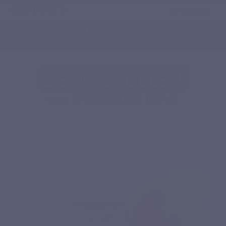
Nederlands
0
Menu
Zoeken op
Meld je aan.
Winkelwagen
Home
Voedingssupplementen
Aminozuren
TYROSINE MAX