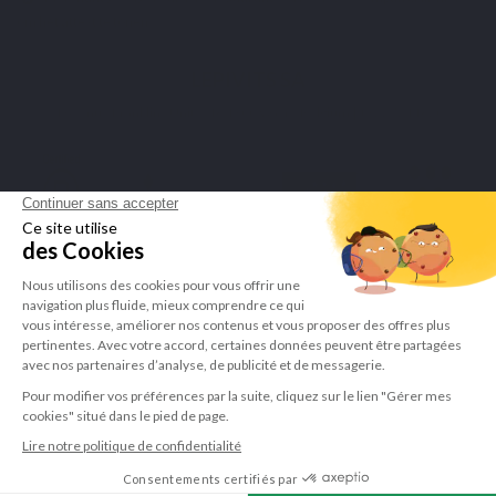
om het attest te tonen
.
LEPIVITS SA
4 Avenue Franklin - Unité, 16 1300 Wavre Belgium |
+3227211620
©Lepivits 2025 -
Sitemap
-
CGV