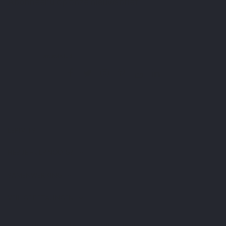
Abonneer u op onze nieuwsbrief
U kunt op elk gewenst moment weer uitschrijven. Hiervoor kunt u de contactgegevens
gebruiken uit de algemene voorwaarden.
Ik heb het
privacybeleid
gelezen en aanvaard.
LEPIVITS
HEB JE HULP NODIG?
SAMENWERKING
VEILIGE BETALINGEN
Merchant goedgekeurd door Guaranteed Reviews Company,
klik hier