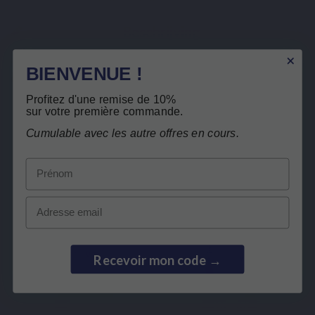
Beschrijving
Details van het product
BIENVENUE !
Verwante producten
Profitez d'une remise de 10%
sur votre première commande.
Gratis teruggave
Klanten die dit product kochten, kochten
Cumulable avec les autre offres en cours.
ook:
Prénom
Email
Recevoir mon code →