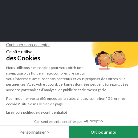
om het attest te tonen
.
LEPIVITS SA
4 Avenue Franklin - Unité, 16 1300 Wavre Belgium |
+3227211620
©Lepivits 2025 -
Sitemap
-
CGV