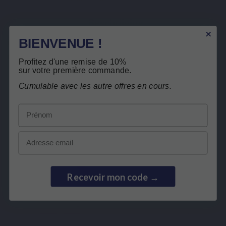
Beschrijving
Details van het product
BIENVENUE !
Verwante producten
Profitez d'une remise de 10%
sur votre première commande.
Cumulable avec les autre offres en cours.
Gratis teruggave
Klanten die dit product kochten, kochten
ook:
Prénom
Email
BEST SELLER
Recevoir mon code →