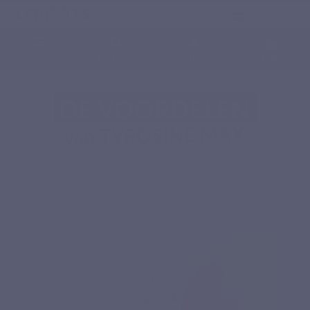
Nederlands
0
Menu
Zoeken op
Meld je aan.
Winkelwagen
Home
Voedingssupplementen
Aminozuren
TYROSINE MAX