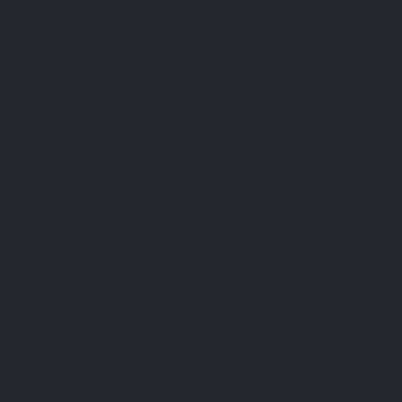
Abonneer u op onze nieuwsbrief
U kunt op elk gewenst moment weer uitschrijven. Hiervoor kunt u de contactgegevens
gebruiken uit de algemene voorwaarden.
Ik heb het
privacybeleid
gelezen en aanvaard.
LEPIVITS
HEB JE HULP NODIG?
SAMENWERKING
VEILIGE BETALINGEN
Merchant goedgekeurd door Guaranteed Reviews Company,
klik hier