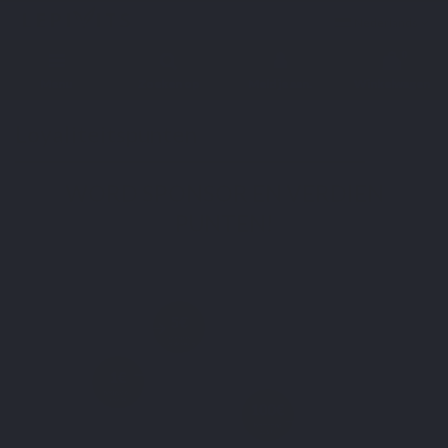
Nederlands
0
Menu
Zoeken op
Meld je aan.
Winkelwagen
Home
Loyaliteitspunten
Loyaliteitspunten
WORD SPONSOR EN VERDIEN
PUNTEN!