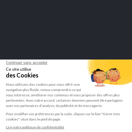
Merchant goedgekeurd door Guaranteed Reviews Company,
klik hier
om het attest te tonen
.
LEPIVITS SA
4 Avenue Franklin - Unité, 16 1300 Wavre Belgium |
+3227211620