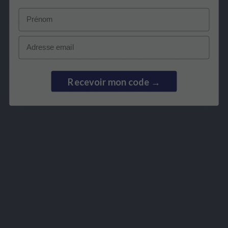
Prénom
Abonneer u op onze nieuwsbrief
Email
U kunt op elk gewenst moment weer uitschrijven. Hiervoor kunt u de contactgegevens
gebruiken uit de algemene voorwaarden.
Ik heb het
privacybeleid
gelezen en aanvaard.
Recevoir mon code →
LEPIVITS
HEB JE HULP NODIG?
SAMENWERKING
VEILIGE BETALINGEN