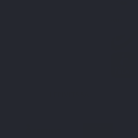
Onze partners
lingen
WIJZE VAN
nd
isgeving
heren
LEPIVITS SA
4 Avenue Franklin - Unité, 16 1300 Wavre Belgium |
+3227211620