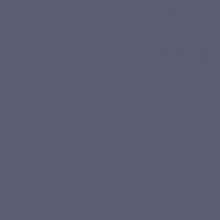
e gezondheidswerkers
F.A.Q
Nederlands
asting
atenteerde plantaardige SOD
D®-microalg
¹
teit
²