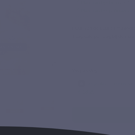
Plantaardige bron
van SO
Plantaardige pullulan-ca
Lees meer >
Op zoek naar een geconce
Duur van de kuur :
1
maand(e
Forte levert TetraSOD®, een
1 capsule per dag bij de maal
nature rijk is aan superoxid
getitreerd op 30.000 IE/g, in e
¹ TetraSOD® is een gepatenteer
Verpakking
² TetraSOD® heeft een enzymati
30 gélules - Cure recom
³ SOD Forte bevat een planta
€ 18,20
Inclusief belasting