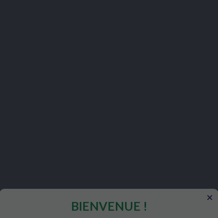
Verwante producten
Klanten die dit product kochten, kochten ook:
BEST SELLER
BIENVENUE !