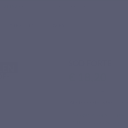
7 21 16 20
Het laboratorium LEPIVITS
Gezondheidsblog
Contacteer onz
BEHOEFTEN
PACKS
OVER ONS
SOD FORTE
€ 18,20
Inclusief bel
Sport
Enzymes
Superoxidedismutase – Gep
Gepatenteerde TetraSO
Hoge enzymatische activi