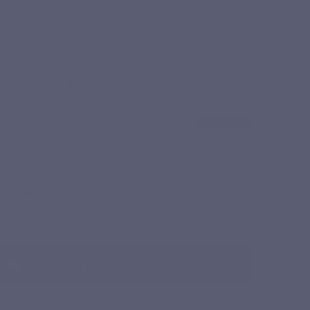
D³
psule
ntreerde en goed geïdentificeerde SOD?
SOD
n)
 gepatenteerde microalg Tetraselmis chuii die van
tijd, met een glas water.
edismutase (SOD), met een enzymatische activiteit
en plantaardige capsule van pullulan.
Op voorraad
de microalg Tetraselmis chuii.
sche activiteit getitreerd op 30.000 IE/g.
mandée (0,61€/gélule)
ardige bron van superoxidedismutase (SOD).
In winkelwagen