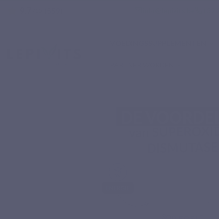
9.7
star
email
phone
info@lepivits.be
+32 2
(559)
/10
VOEDINGSSUPPLEMENTEN
PARTNER WORDEN
Home
Voedingssupplementen
Enzymes
SOD FORTE