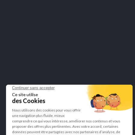
Wat zijn je behoeften?
Levering
Gezondheidspictogrammen
Beveiligde beta
Bcorp certificering
Verwijs een vrie
Blog
Wettelijke kenn
Mijn cookies be