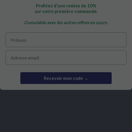
INOZUREN
ENZYMES
Profitez d'une remise de 10%
sur votre première commande.
 COLLAGEEN
CATALASE
Vit C 
Cumulable avec les autres offres en cours.
Prénom
€ 16,90
€ 29,90
Email
Recevoir mon code →
Bekeken producten
Gebaseerd op 10
Gebaseerd 
reviews
reviews