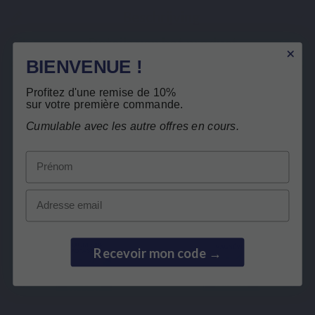
Beschrijving
Details van het product
BIENVENUE !
Verwante producten
Profitez d'une remise de 10%
sur votre première commande.
Gratis teruggave
Klanten die dit product kochten, kochten
Cumulable avec les autre offres en cours.
ook:
Prénom
BEST SELLER
Email
Recevoir mon code →