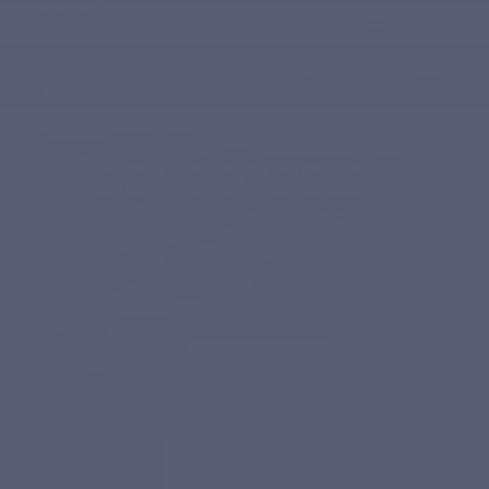
Nederlands
0
Menu
Zoeken op
Meld je aan.
Winkelwagen
Home
Voedingssupplementen
Enzymes
CATALASE
BEST SELLER