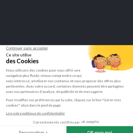
LEPIVITS SA
4 Avenue Franklin - Unité, 16 1300 Wavre Belgium |
+3227211620
©Lepivits 2025 -
Sitemap
-
CGV