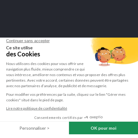
om het attest te tonen
.
LEPIVITS SA
4 Avenue Franklin - Unité, 16 1300 Wavre Belgium |
+3227211620
©Lepivits 2025 -
Sitemap
-
CGV