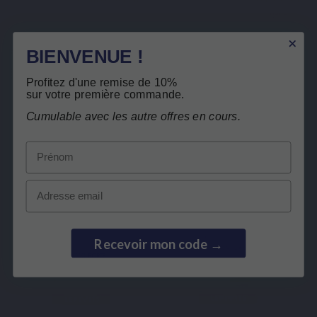
geven
Beschrijving
BIENVENUE !
Details van het product
Profitez d'une remise de 10%
sur votre première commande.
Cumulable avec les autre offres en cours.
Klanten die dit product kochten, kochten
Beveiligde betaling
ook:
Prénom
Email
Recevoir mon code →