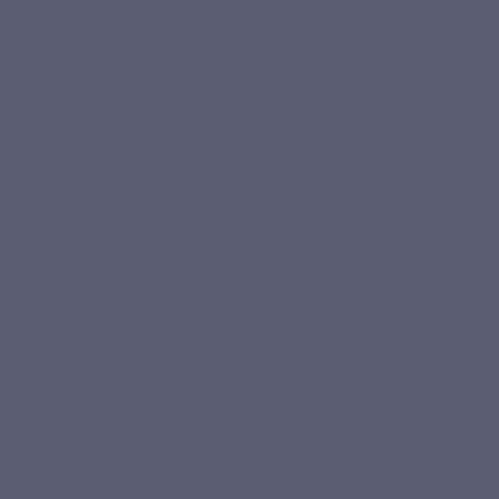
Nederlands
0
Menu
Zoeken op
Meld je aan.
Winkelwagen
Home
Voedingssupplementen
Fytonutriënten
Astragalus 1000