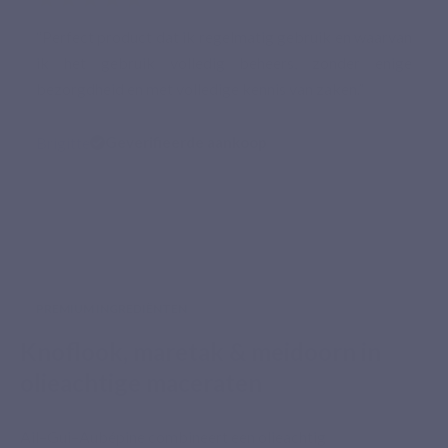
“Perfect product dat ik regelmatig gebruik en waarvan
ik het gebruik volledig beheers, zonder enige
bezorgdheid en met volledige kennis van zaken.”
Brigitte
Geverifieerde aankoop
PREMIUM INGREDIËNTEN
Knoflook, maretak & meidoorn in
olieachtige maceraten
Ail–Gui–Aubépine combineert een olieachtig