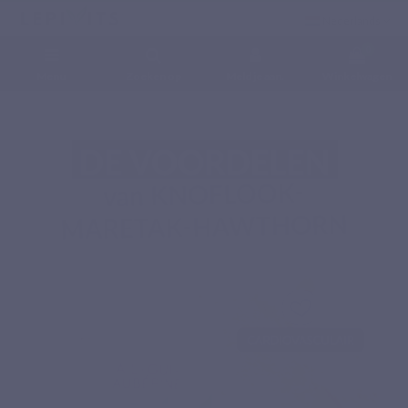
Nederlands
0
Menu
Zoeken op
Meld je aan.
Winkelwagen
Home
Voedingssupplementen
Fytonutriënten
KNOFLOOK-MARETAK-
HAWTHORN