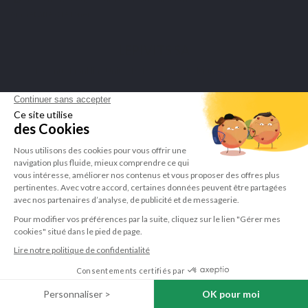
om het attest te tonen
.
LEPIVITS SA
4 Avenue Franklin - Unité, 16 1300 Wavre Belgium |
+3227211620
©Lepivits 2025 -
Sitemap
-
CGV