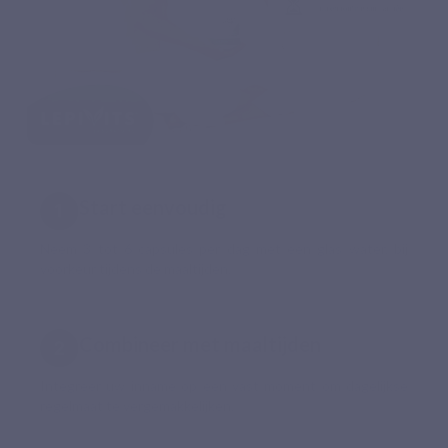
Start eenvoudig
Neem 3 tot 6 capsules per dag met een glas water, bij
voorkeur tijdens de maaltijden.
Combineer met maaltijden
Integreer uw inname op een vast moment om dagelijkse
regelmaat te vergemakkelijken.