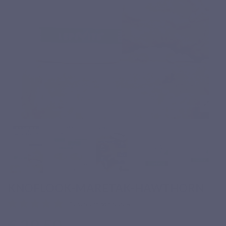
KNOFLOOK-MARETAK-HAWTHORN
Gebaseerd op 5 reviews
€ 29,50