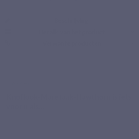
of smaakstoffen
Beschrijving
Details van het product
Verwante producten
Beveiligde betaling
VOOR WIE?
Knoflook-Maretaak-Hawthorn is iets
voor u als…
U zoekt een traditionele plantaardige formule om op
natuurlijke wijze de bloedsomloop en de goede werking