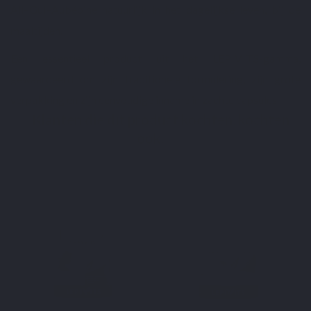
Ail–Gui–Aubépine natuurlijk in het dagelijkse leven, bij de
maaltijden.
Een essentieel product uit het LEPIVITS-gamma,
gewaardeerd om zijn traditionele formulering, zijn grote
verpakking en zijn eenvoudige inname in zachte capsules.
Klanten die dit product kochten, kochten
ook: