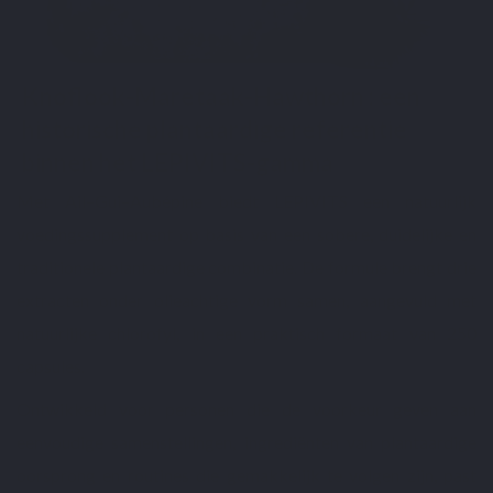
Knoflook-Maretaak-Hawthorn : een
historische plantaardige referentie
binnen het LEPIVITS-gamma
Met Ail–Gui–Aubépine biedt LEPIVITS een natuurlijk
voedingssupplement op basis van een sobere, duidelijke en
traditionele plantaardige combinatie. De formule brengt drie
extracten onder olieachtige vorm samen, aangevuld met
natuurlijke chlorofyl, in een praktisch formaat van 250
capsules.
Ontwikkeld voor personen die de voorkeur geven aan
eenvoudige samenstellingen, ingrediënten van plantaardige
oorsprong en routines die gemakkelijk te volgen zijn, past