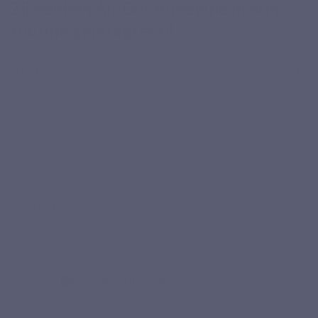
Zij hebben Ail-Gui-Aubépine in hun
routine geïntegreerd
Klanten delen hun feedback over de eenvoudige inname, het
ruime formaat en de integratie van dit plantaardige complex
in hun dagelijks leven.
★★★★★
“Klanten delen hun feedback over de eenvoudige
inname, het ruime formaat en de integratie van dit
plantaardige complex in hun dagelijks leven.”
Jean D.
Geverifieerde aankoop