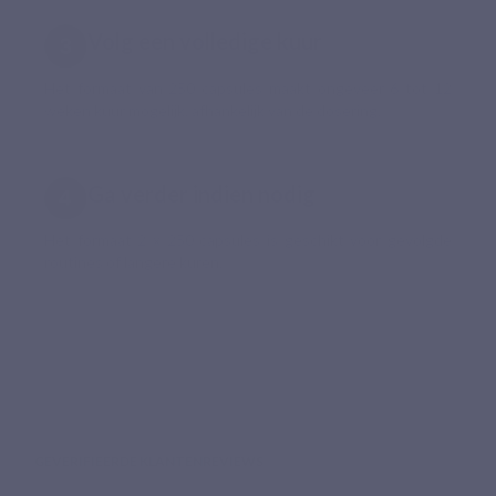
Volg een volledige kuur
Het formaat van 250 capsules maakt ongeveer 6 tot 12
weken kuur mogelijk, afhankelijk van de dosering.
Ga verder indien nodig
Het formaat 2 x 250 capsules is geschikt voor gevolgde
routines of langere kuren.
GEVERIFIEERDE KLANTENREVIEWS