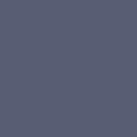
bloedsomloop en dragen bij tot de goede werking van
het hart. Deze formule is bedoeld voor volwassenen die
op zoek zijn naar een eenvoudig voedingssupplement op
basis van planten om hun dagelijkse cardiovasculaire
routine te ondersteunen.
Elke capsule levert 150 mg olieachtig knoflookextract,
60 mg eikenmaretakolie, 60 mg olieachtig maceraat van
meidoorn en een extract van natuurlijke chlorofyl.
Waarom kiezen voor dit voedingssupplement in plaats van een
ander?
Hoe moet ik dit product innemen?
Waarom wordt de formule onder olieachtige vorm aangeboden?
Wat is het nut van natuurlijke chlorofyl?