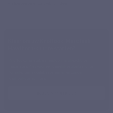
Zijn er voorzorgsmaatregelen bij gebruik?
Klaar om uw Knoflook-Maretaak-
Hawthorn-kuur te starten?
Knoflook, maretak en meidoorn in olieachtige
maceraten. Kies voor een dagelijkse plantaardige
formule, gemakkelijk in te nemen en zonder
knoflookoprispingen.
IK BEGIN MIJN KUUR