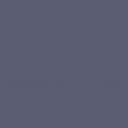
Hulp nodig?
Ons team staat klaar om u te helpen van maandag tot vrijdag
van 8u30 tot 19u. Zaterdag van 10u tot 17u.
CONTACTEER ONZE KLANTENSERVICE
RAADPLEEG ONZE FAQ