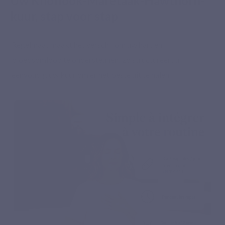
Uw Knoflook-Maretaak-Hawthorn-
kuur, stap voor stap
Regelmaat maakt het verschil om uw hart en
bloedsomloop te ondersteunen: zo structureert u
eenvoudig uw kuur om er het beste uit te halen.