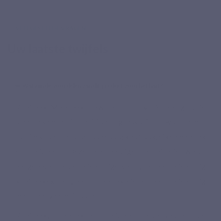
VEELGESTELDE VRAGEN
Uw laatste twijfels
Wat zijn de voordelen van dit product voor het hart?
Knoflook-Maretaak-Hawthorn LEPIVITS brengt drie
planten samen die traditioneel geassocieerd worden met
routines rond de bloedsomloop: knoflook, eikenmaretak
en meidoorn. Deze plantaardige combinatie wordt
aangeboden onder olieachtige vorm, met een olieachtig
knoflookextract, een maretakolie en een olieachtig
maceraat van meidoorn.
Knoflook, maretak en meidoorn ondersteunen de