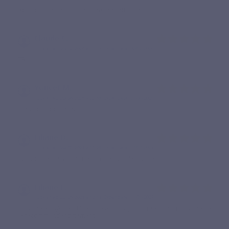
Bon complément alimentaire, très efficace
Claude C.
Published 20/02/2026 à 10:14
(Order date: 09/02/2026)
TB
Youcef M.
Published 20/06/2025 à 22:38
(Order date: 07/06/2025)
Très bon pour le cœur !
Liliane D.
Published 29/07/2021 à 13:28
(Order date: 17/07/2021)
Toujours en test mais rien à dire pour le moment
Liliane F.
Published 22/05/2021 à 12:11
(Order date: 11/05/2021)
La santé en gélules. Une aide et un support réel pour ma santé. Je
le recommande fortement!