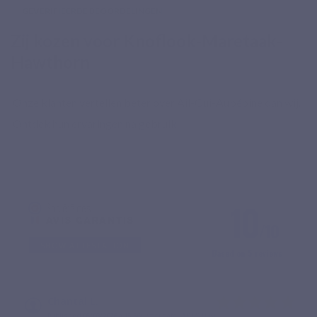
GEVERIFIEERDE BEOORDELINGEN
Zij kozen voor Knoflook-Maretaak-
Hawthorn
Onze klanten vertellen beter over Ail-Gui-Aubépine dan wij.
Ontdek hun ervaringen na gebruik
10
/10
SHOW ATTESTATION
Based on 5 reviews
Chantal L.
Published 05/03/2026 à 15:56
(Order date: 20/02/2026)