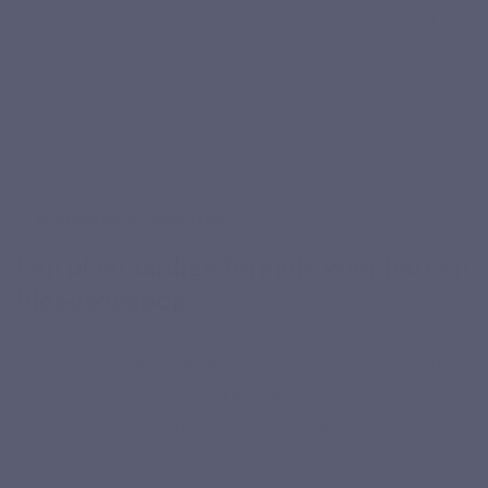
ondersteunt
BELANGRIJKSTE VOORDELEN
Een plantaardige formule voor hart en
bloedsomloop
Ail–Gui–Aubépine combineert drie plantenextracten onder
olieachtige vorm, aangevuld met een extract van natuurlijke
chlorofyl, in een zachte capsule die gemakkelijk dagelijks
kan worden geïntegreerd.