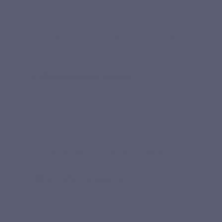
★★★★★
“Knoflook, goed voor heel wat zaken. Het complex is
interessant, vooral voor de bloedsomloop.”
Nadine
Geverifieerde aankoop
★★★★★
“Op aanraden van een homeopaat. Geeft geen
knoflookoprispingen. Zeer goed verdragen.”
Joost
Geverifieerde aankoop
★★★★★