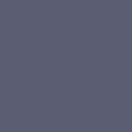
bloedsomloop en dragen bij tot de goede werking van
het hart. Deze formule is bedoeld voor volwassenen die
op zoek zijn naar een eenvoudig voedingssupplement op
basis van planten om hun dagelijkse cardiovasculaire
routine te ondersteunen.
Elke capsule levert 150 mg olieachtig knoflookextract,
60 mg eikenmaretakolie, 60 mg olieachtig maceraat van
meidoorn en een extract van natuurlijke chlorofyl.
Waarom kiezen voor dit voedingssupplement in plaats van een
ander?
Hoe moet ik dit product innemen?
Waarom wordt de formule onder olieachtige vorm aangeboden?
Wat is het nut van natuurlijke chlorofyl?