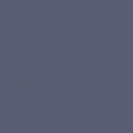
ondersteunt
BELANGRIJKSTE VOORDELEN
Een plantaardige formule voor hart en
bloedsomloop
Ail–Gui–Aubépine combineert drie plantenextracten onder
olieachtige vorm, aangevuld met een extract van natuurlijke
chlorofyl, in een zachte capsule die gemakkelijk dagelijks
kan worden geïntegreerd.