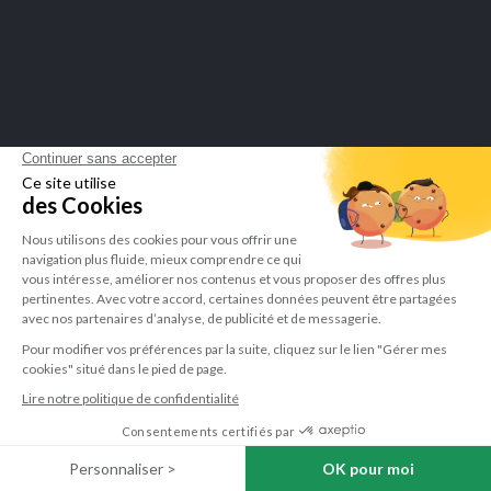
om het attest te tonen
.
LEPIVITS SA
4 Avenue Franklin - Unité, 16 1300 Wavre Belgium |
+3227211620
©Lepivits 2025 -
Sitemap
-
CGV