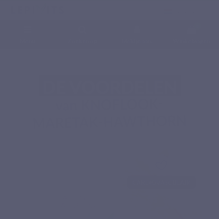
Nederlands
0
Menu
Zoeken op
Meld je aan.
Winkelwagen
Home
Voedingssupplementen
Fytonutriënten
KNOFLOOK-MARETAK-
HAWTHORN