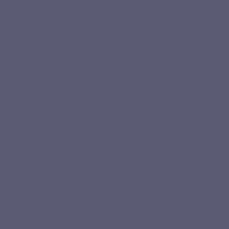
Volg een volledige kuur
Het formaat van 250 capsules maakt ongeveer 6 tot 12
weken kuur mogelijk, afhankelijk van de dosering.
Ga verder indien nodig
Het formaat 2 x 250 capsules is geschikt voor gevolgde
routines of langere kuren.
GEVERIFIEERDE KLANTENREVIEWS