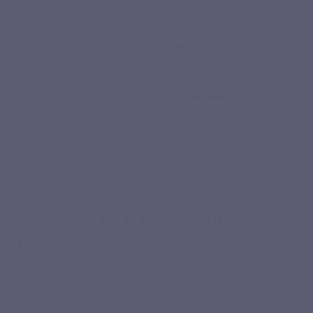
of smaakstoffen
Beschrijving
Details van het product
Verwante producten
Beveiligde betaling
VOOR WIE?
Knoflook-Maretaak-Hawthorn is iets
voor u als…
U zoekt een traditionele plantaardige formule om op
natuurlijke wijze de bloedsomloop en de goede werking