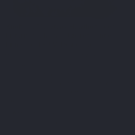
Knoflook-Maretaak-Hawthorn : een
historische plantaardige referentie
binnen het LEPIVITS-gamma
Met Ail–Gui–Aubépine biedt LEPIVITS een natuurlijk
voedingssupplement op basis van een sobere, duidelijke en
traditionele plantaardige combinatie. De formule brengt drie
extracten onder olieachtige vorm samen, aangevuld met
natuurlijke chlorofyl, in een praktisch formaat van 250
capsules.
Ontwikkeld voor personen die de voorkeur geven aan
eenvoudige samenstellingen, ingrediënten van plantaardige
oorsprong en routines die gemakkelijk te volgen zijn, past