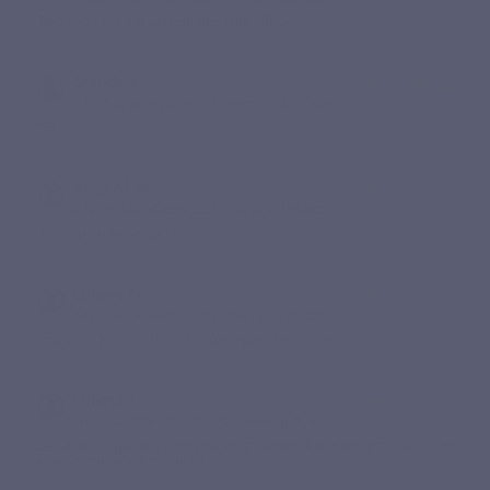
Bon complément alimentaire, très efficace
Claude C.
Published 20/02/2026 à 10:14
(Order date: 09/02/2026)
TB
Youcef M.
Published 20/06/2025 à 22:38
(Order date: 07/06/2025)
Très bon pour le cœur !
Liliane D.
Published 29/07/2021 à 13:28
(Order date: 17/07/2021)
Toujours en test mais rien à dire pour le moment
Liliane F.
Published 22/05/2021 à 12:11
(Order date: 11/05/2021)
La santé en gélules. Une aide et un support réel pour ma santé. Je
le recommande fortement!