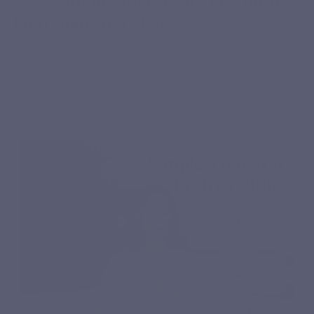
Uw Knoflook-Maretaak-Hawthorn-
kuur, stap voor stap
Regelmaat maakt het verschil om uw hart en
bloedsomloop te ondersteunen: zo structureert u
eenvoudig uw kuur om er het beste uit te halen.