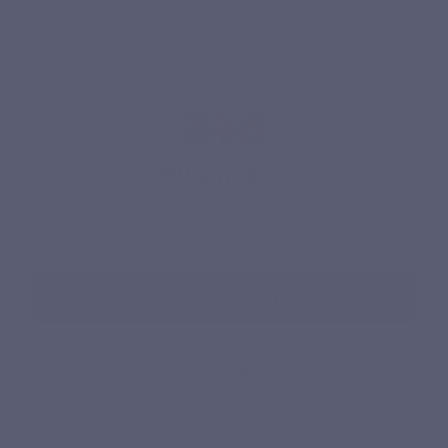
Hulp nodig?
Ons team staat klaar om u te helpen van maandag tot vrijdag
van 8u30 tot 19u. Zaterdag van 10u tot 17u.
CONTACTEER ONZE KLANTENSERVICE
RAADPLEEG ONZE FAQ