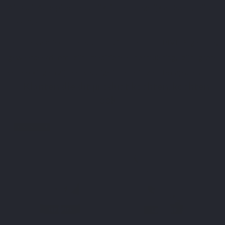
Ail–Gui–Aubépine natuurlijk in het dagelijkse leven, bij de
maaltijden.
Een essentieel product uit het LEPIVITS-gamma,
gewaardeerd om zijn traditionele formulering, zijn grote
verpakking en zijn eenvoudige inname in zachte capsules.
Klanten die dit product kochten, kochten
ook:
BEST SELLER