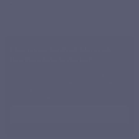
Zijn er voorzorgsmaatregelen bij gebruik?
Klaar om uw Knoflook-Maretaak-
Hawthorn-kuur te starten?
Knoflook, maretak en meidoorn in olieachtige
maceraten. Kies voor een dagelijkse plantaardige
formule, gemakkelijk in te nemen en zonder
knoflookoprispingen.
IK BEGIN MIJN KUUR