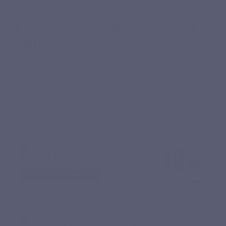
GEVERIFIEERDE BEOORDELINGEN
Zij kozen voor Knoflook-Maretaak-
Hawthorn
Onze klanten vertellen beter over Ail-Gui-Aubépine dan wij.
Ontdek hun ervaringen na gebruik
10
/10
SHOW ATTESTATION
Based on 5 reviews
Chantal L.
Published 05/03/2026 à 15:56
(Order date: 20/02/2026)