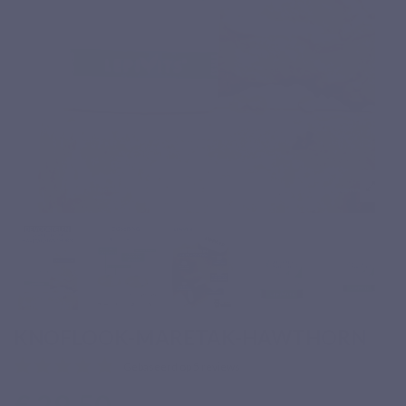
KNOFLOOK-MARETAK-HAWTHORN
Gebaseerd op 5 reviews
€ 29,50