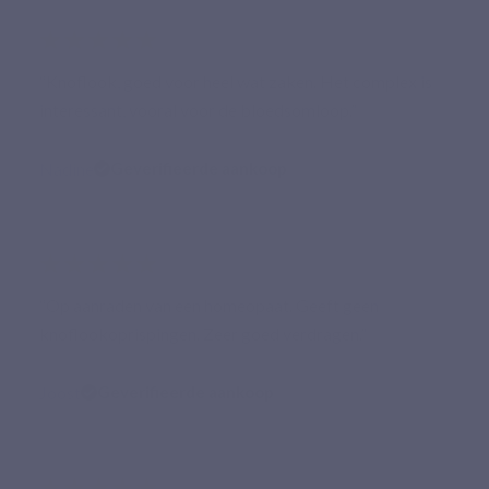
★★★★★
“Knoflook, goed voor heel wat zaken. Het complex is
interessant, vooral voor de bloedsomloop.”
Nadine
Geverifieerde aankoop
★★★★★
“Op aanraden van een homeopaat. Geeft geen
knoflookoprispingen. Zeer goed verdragen.”
Joost
Geverifieerde aankoop
★★★★★