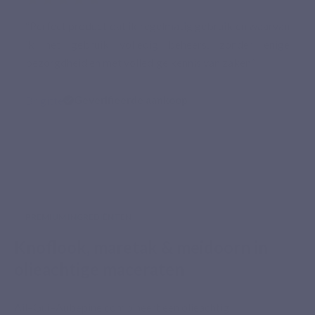
“Perfect product dat ik regelmatig gebruik en waarvan
ik het gebruik volledig beheers, zonder enige
bezorgdheid en met volledige kennis van zaken.”
Brigitte
Geverifieerde aankoop
PREMIUM INGREDIËNTEN
Knoflook, maretak & meidoorn in
olieachtige maceraten
Ail–Gui–Aubépine combineert een olieachtig