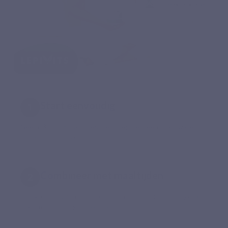
Start eenvoudig
Neem 3 tot 6 capsules per dag met een glas water, bij
voorkeur tijdens de maaltijden.
Combineer met maaltijden
Integreer uw inname op een vast moment om dagelijkse
regelmaat te vergemakkelijken.