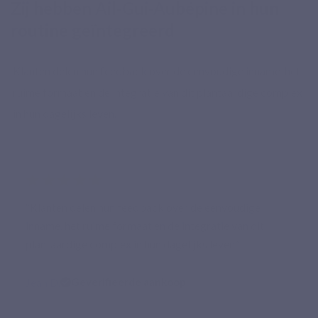
Zij hebben Ail-Gui-Aubépine in hun
routine geïntegreerd
Klanten delen hun feedback over de eenvoudige inname, het
ruime formaat en de integratie van dit plantaardige complex
in hun dagelijks leven.
★★★★★
“Klanten delen hun feedback over de eenvoudige
inname, het ruime formaat en de integratie van dit
plantaardige complex in hun dagelijks leven.”
Jean D.
Geverifieerde aankoop