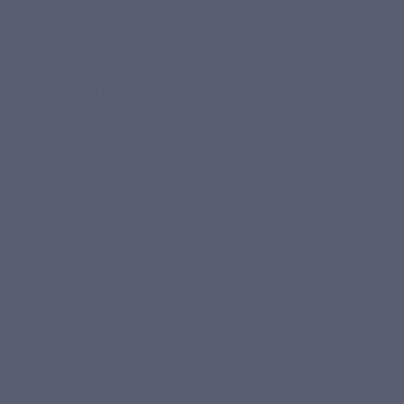
VEELGESTELDE VRAGEN
Uw laatste twijfels
Wat zijn de voordelen van dit product voor het hart?
Knoflook-Maretaak-Hawthorn LEPIVITS brengt drie
planten samen die traditioneel geassocieerd worden met
routines rond de bloedsomloop: knoflook, eikenmaretak
en meidoorn. Deze plantaardige combinatie wordt
aangeboden onder olieachtige vorm, met een olieachtig
knoflookextract, een maretakolie en een olieachtig
maceraat van meidoorn.
Knoflook, maretak en meidoorn ondersteunen de