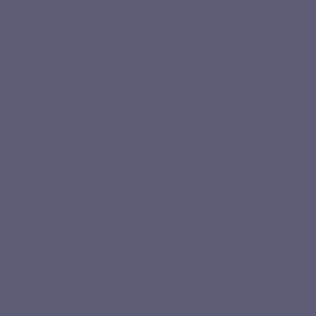
Nederlands
0
Menu
Zoeken op
Meld je aan.
Winkelwagen
Home
Voedingssupplementen
Mineralen
MAGNESIUM + KALIUM