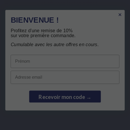
Details van het product
Verwante producten
BIENVENUE !
Gratis teruggave
Profitez d'une remise de 10%
Klanten die dit product kochten, kochten
sur votre première commande.
ook:
Cumulable avec les autre offres en cours.
BEST SELLER
Prénom
Email
Recevoir mon code →
ESSENTIËLE VETZUREN
SPECIFIEKE COMPLEX