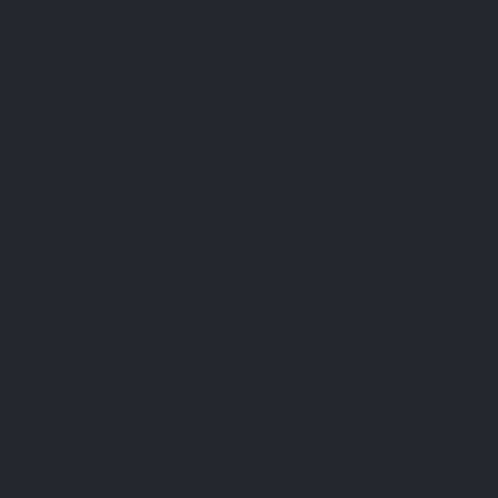
Abonneer u op onze nieuwsbrief
U kunt op elk gewenst moment weer uitschrijven. Hiervoor kunt u 
contactgegevens gebruiken uit de algemene voorwaarden.
Ik heb het
privacybeleid
gelezen en aanvaard.
Gebaseerd op 9
reviews
LEPIVITS
HEB JE HULP N
Laboratorium
Contacteer ons
Supplementen
Vaak gestelde v
Wat zijn je behoeften?
Levering
Gezondheidspictogrammen
Beveiligde beta