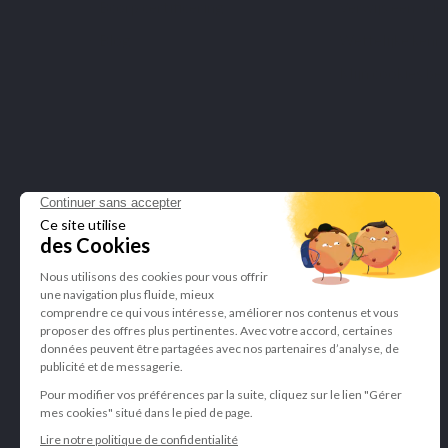
Bcorp certificering
Verwijs een vrie
Blog
Wettelijke kenn
Mijn cookies be