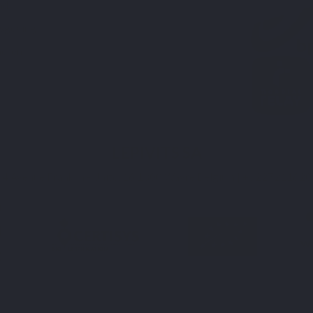
nd
isgeving
heren
LEPIVITS SA
4 Avenue Franklin - Unité, 16 1300 Wavre Belgium |
+3227211620