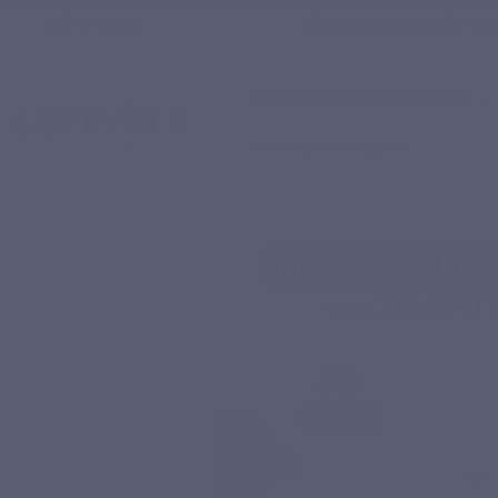
9.7
star
email
phone
info@lepivits.be
+32 2
(559)
/10
VOEDINGSSUPPLEMENTEN
PARTNER WORDEN
Home
Voedingssupplementen
Specifieke complex
ZENIVITS