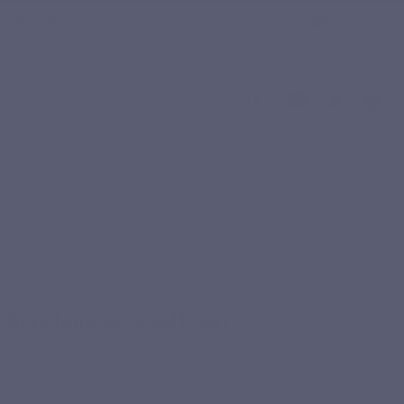
e gezondheidswerkers
F.A.Q
Nederlands
Gebaseerd op 1 review
asting
ie en stress
Geheugen
 – Gepatenteerde saffraan