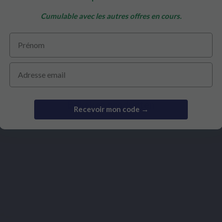
Cumulable avec les autres offres en cours.
€ 26,90
€ 3,50
Prénom
Email
Bekeken producten
Recevoir mon code →
Gebaseerd op 5
Gebaseerd op 
reviews
reviews