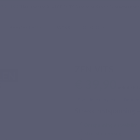
7 21 16 20
Het laboratorium LEPIVITS
Gezondheidsblog
Contacteer onz
BEHOEFTEN
PACKS
OVER ONS
ZENIVITS
€ 39,90
Inclusief bel
Specifieke complex
Depress
Stress, ontspanning
Ontspanning en welzijn
¹
Stressbeheersing
²