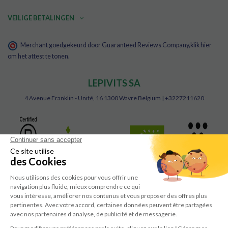
VEILIGE BETALINGEN
Merchant goedgekeurd door Guaranteed Reviews Company,
klik hier
om het attest te tonen
.
LEPIVITS SA
4 Avenue Franklin - Unité, 16 1300 Wavre Belgium |
+3227211620