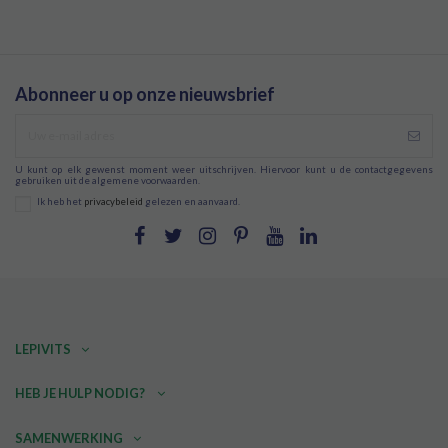
Abonneer u op onze nieuwsbrief
U kunt op elk gewenst moment weer uitschrijven. Hiervoor kunt u de contactgegevens
gebruiken uit de algemene voorwaarden.
Ik heb het
privacybeleid
gelezen en aanvaard.
LEPIVITS
HEB JE HULP NODIG?
SAMENWERKING