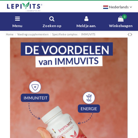
Nederlands
0
Menu
Zoeken op
Meld je aan.
Winkelwagen
Home
Voedingssupplementen
Specifieke complex
IMMUVITS