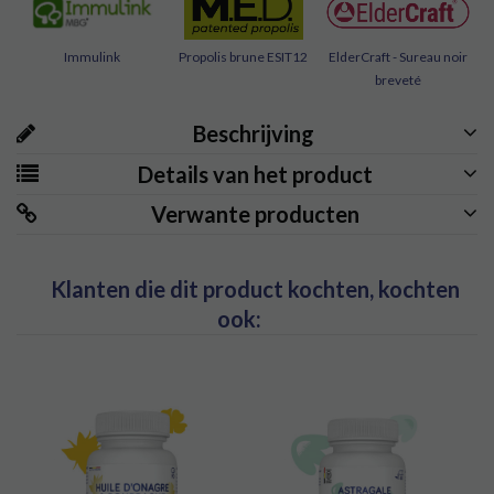
Immulink
Propolis brune ESIT12
ElderCraft - Sureau noir
breveté
Beschrijving
Beveiligde betaling
Details van het product
Verwante producten
Klanten die dit product kochten, kochten
ook: