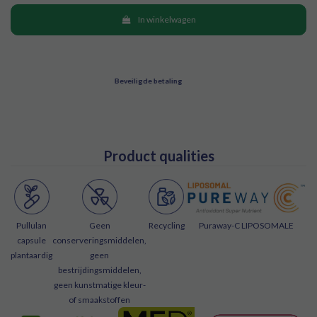
² Vitamine C draagt bij tot de normale werking van het
In winkelwagen
immuunsysteem.
³ Immuvits combineert Immulink®, ElderCraft® en M.E.D.®,
drie gepatenteerde actieve bestanddelen op basis van reishi,
vlierbes en propolis.
⁴ Immuvits bevat liposomale vitamine C PureWay-C™.
Product qualities
Pullulan
Geen
Recycling
Puraway-C LIPOSOMALE
capsule
conserveringsmiddelen,
plantaardig
geen
bestrijdingsmiddelen,
geen kunstmatige kleur-
of smaakstoffen