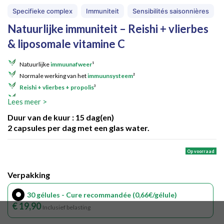
Specifieke complex
Immuniteit
Sensibilités saisonnières
Natuurlijke immuniteit – Reishi + vlierbes
& liposomale vitamine C
Natuurlijke
immuunafweer
¹
Normale werking van het
immuunsysteem
²
Reishi + vlierbes + propolis
³
Liposomale
vitamine C PureWay-C™
⁴
Lees meer >
Winterseizoen, natuurlijke immuniteit?
Immuvits
Duur van de kuur :
15
dag(en)
2 capsules per dag met een glas water.
combineert reishi Immulink®, vlierbes ElderCraft®, propolis
M.E.D.®, N-acetyl-L-cysteïne en liposomale vitamine C
Op voorraad
PureWay-C™, in een complete formule op basis van
Verpakking
gepatenteerde actieve bestanddelen.
¹ Extracten van reishi en vlierbes dragen bij tot de natuurlijke
30 gélules - Cure recommandée (0,66€/gélule)
€ 19,90
Inclusief belasting
immuunafweer.