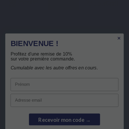
Immulink
Propolis brune ESIT12
ElderCraft - Sureau noir
breveté
Beschrijving
BIENVENUE !
Gratis teruggave
Details van het product
Profitez d'une remise de 10%
Verwante producten
sur votre première commande.
Cumulable avec les autre offres en cours.
Klanten die dit product kochten, kochten
Prénom
ook:
Email
Recevoir mon code →