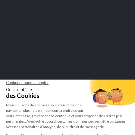
VEILIGE BETALINGEN
Merchant goedgekeurd door Guaranteed Reviews Company,
klik hier
om het attest te tonen
.
LEPIVITS SA
4 Avenue Franklin - Unité, 16 1300 Wavre Belgium |
+3227211620