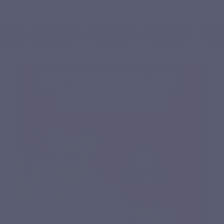
Nederlands
0
Menu
Zoeken op
Meld je aan.
Winkelwagen
Home
Voedingssupplementen
Specifieke complex
IMMUVITS