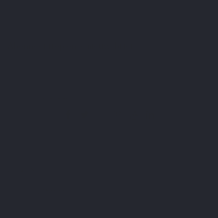
Abonneer u op onze nieuwsbrief
U kunt op elk gewenst moment weer uitschrijven. Hiervoor kunt u de contactgegevens
gebruiken uit de algemene voorwaarden.
Ik heb het
privacybeleid
gelezen en aanvaard.
LEPIVITS
HEB JE HULP NODIG?
SAMENWERKING