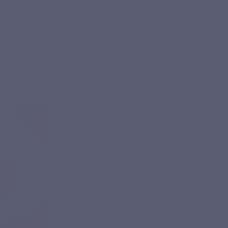
7 21 16 20
Het laboratorium LEPIVITS
Gezondheidsblog
Contacteer onz
BEHOEFTEN
PACKS
OVER ONS
REGLUVITS
€ 49,50
Inclusief bel
Specifieke complex
Cholest
Normale bloedsuikers
algen