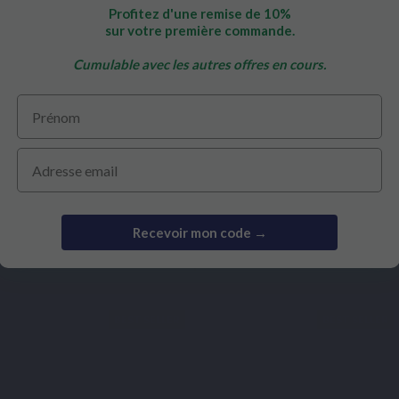
Profitez d'une remise de 10%
INEN
SPECIFIEKE COMPLEX
SPECIFI
sur votre première commande.
ORTE
PERMEAVITS
SOM
Cumulable avec les autres offres en cours.
Prénom
€ 15,90
€ 38,50
Email
Recevoir mon code →
Bekeken producten
BEST SELLER
BEST SELLER
Gebaseerd op 2
Gebaseerd op 
reviews
review