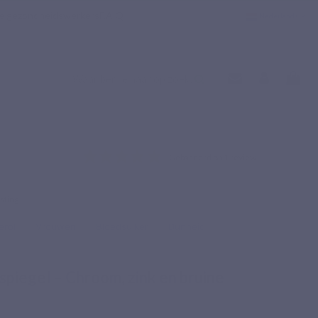
e gezondheidswerkers
F.A.Q
Nederlands
Gebaseerd op 1 review
asting
erol
Vrouwen
Bloedsuiker
Dunheid
piegel – Chroom, zink en bruine