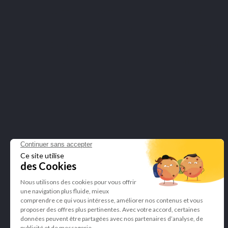
Wat zijn je behoeften?
Levering
Gezondheidspictogrammen
Beveiligde beta
Bcorp certificering
Verwijs een vrie
Blog
Wettelijke kenn
Mijn cookies be