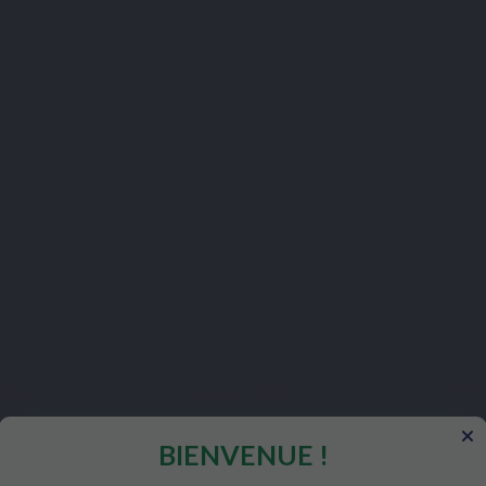
Verwante producten
Klanten die dit product kochten, kochten ook:
BIENVENUE !