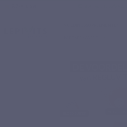
9.7
star
email
phone
info@lepivits.be
+32 2
(559)
/10
VOEDINGSSUPPLEMENTEN
PARTNER WORDEN
Home
Voedingssupplementen
Specifieke complex
REGLUVITS