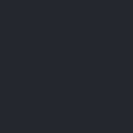
Onze partners
lingen
WIJZE VAN
nd
isgeving
heren
LEPIVITS SA
4 Avenue Franklin - Unité, 16 1300 Wavre Belgium |
+3227211620