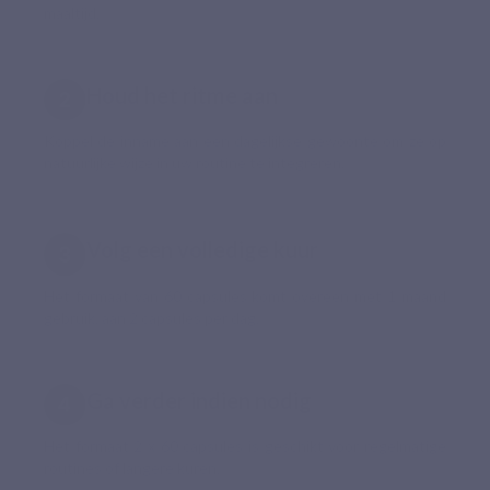
maaltijd.
Houd het ritme aan
Koppel de inname aan een dagelijkse gewoonte om ze op
natuurlijke wijze in uw routine te integreren.
Volg een volledige kuur
Het formaat van 60 capsules komt overeen met 1 maand
gebruik, aan 2 capsules per dag.
Ga verder indien nodig
Het formaat 2 x 60 capsules is geschikt voor regelmatige
routines of langere kuren.