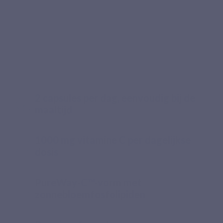
Aanbevolen door apothekers
Een goed gedoseerde, praktische en
doordachte liposomale vitamine C
2 capsules per dag, eenvoudig bij de
maaltijd
1000 mg vitamine C per dagelijkse
dosis
PureWay-C™-vorm met
zonnebloemfosfolipiden