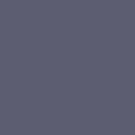
PREMIUM INGREDIËNTEN
Vitamine C 1000 mg + PureWay-C®
voor een geoptimaliseerde opname
Vit C 1000 Liposomale combineert een hooggedoseerde
vitamine C met een gepatenteerde liposomale technologie,
ontwikkeld om de opname ervan in het dagelijkse leven te
ondersteunen.