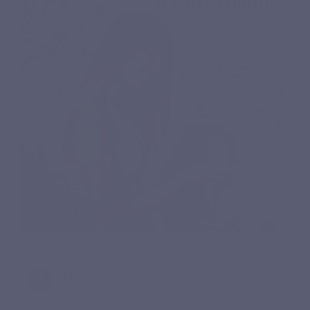
Start eenvoudig
Neem 2 capsules per dag met een glas water, tijdens een