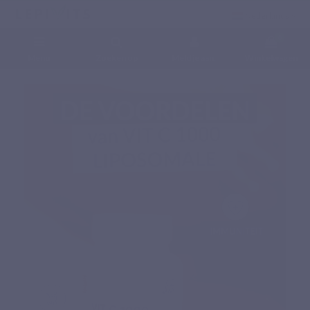
Nederlands
0
Menu
Zoeken op
Meld je aan.
Winkelwagen
Home
Voedingssupplementen
Vitaminen
Vit C 1000 liposomaal