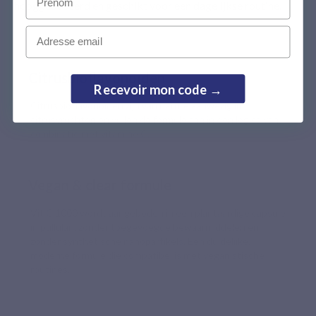
hooggedoseerd en geschikt voor een dagelijkse routine.
Email
Citrusbioflavonoïden
Recevoir mon code →
Citrusbioflavonoïden zijn van nature aanwezig in
citrusvruchten en vullen de formule aan in een logica van
combinatie met vitamine C.
Vegan & clear formule
Vit C 1000 wordt aangeboden in een plantaardige capsule
in pullulan, zonder toegevoegde bewaarmiddelen en
zonder synthetische nanopartikels. Een duidelijke,
moderne formule die compatibel is met veganistische
routines.