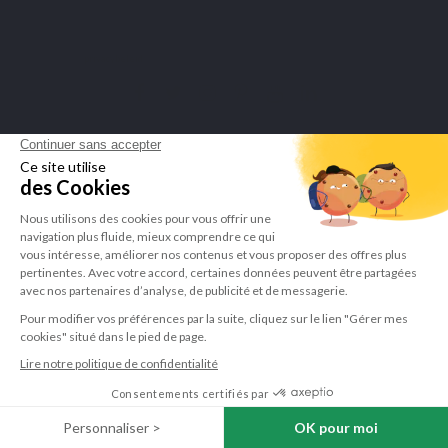
U kunt op elk gewenst moment weer uitschrijven. Hiervoor kunt u de contactgegevens
gebruiken uit de algemene voorwaarden.
Ik heb het
privacybeleid
gelezen en aanvaard.
LEPIVITS
HEB JE HULP NODIG?
SAMENWERKING
VEILIGE BETALINGEN
Merchant goedgekeurd door Guaranteed Reviews Company,
klik hier
om het attest te tonen
.