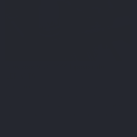
Kies voor Vit C 1000 Liposomale
LEPIVITS
Vit C 1000 Liposomale LEPIVITS is bedoeld voor wie op
zoek is naar een hooggedoseerde vitamine C, die gemakkelijk
dagelijks te integreren is, met een premium PureWay-C™-
vorm die vitamine C, zonnebloemfosfolipiden en
citrusbioflavonoïden combineert.
De eenvoudige inname van 2 capsules per dag bij de maaltijd