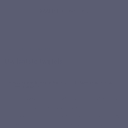
RAADPLEEG ONZE FAQ
VEELGESTELDE VRAGEN
Uw laatste twijfels
Waarom is de liposomale PureWay-C™-technologie interessant
voor vitamine C?
De PureWay-C™-technologie combineert vitamine C
met fosfolipiden afkomstig uit zonnebloemlecithine en
met specifieke lipiden. Deze liposomale benadering
maakt het mogelijk om ascorbinezuur te integreren in