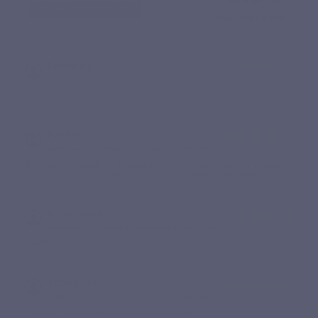
SHOW ATTESTATION
Based on 5 reviews
Richard J.
Published 28/03/2026 à 18:08
(Order date: 16/03/2026)
Bon
Paul D.
Published 06/02/2026 à 15:24
(Order date: 26/09/2025)
Bon renforcement de l'immunité et, combiné avec un produit à
base collagène, permet de réduire les douleurs articulaires.
Jean-Claude V.
Published 07/08/2025 à 21:03
(Order date: 26/07/2025)
Excellent
Youcef M.
Published 16/02/2025 à 12:00
(Order date: 04/02/2025)
Très bonne vitamine C 1000 Loposomiale