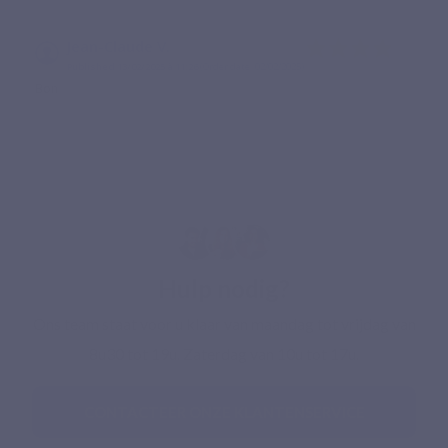
Jean-Claude V.
Published 13/02/2025 à 11:26
(Order date: 02/02/2025)
Bon
Hulp nodig?
Ons team staat voor u klaar van maandag tot vrijdag van
8u30 tot 19u. Zaterdag van 10u tot 17u.
CONTACTEER ONZE KLANTENSERVICE