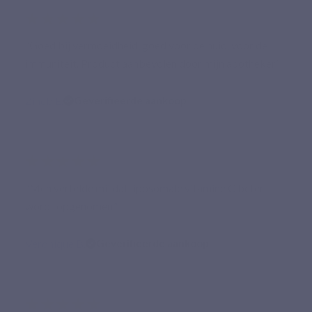
★★★★★
“Goed bij vermoeidheid, goed voor de huid, voor de
immuniteit. Product aanbevolen door mijn apotheker.”
Zineb E.
Geverifieerde aankoop
★★★★★
“Men vertelde mij dat liposomale vitamine C beter
wordt opgenomen.”
Veronique B.
Geverifieerde aankoop
★★★★★