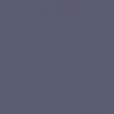
GEVERIFIEERDE BEOORDELINGEN
Zij kozen voor Vit C 1000 Liposomale
Onze klanten vertellen beter over Vit C 1000 Liposomale
dan wij. Ontdek hun ervaringen na gebruik.
8.8
/10