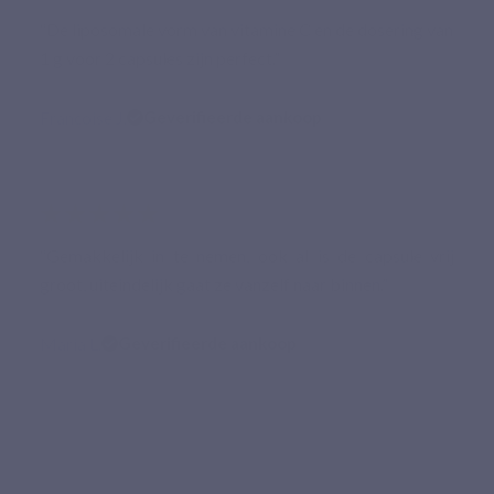
“De liposomale vorm van vitamine C en de dosering van
1 g voor 2 capsules zijn perfect.”
Françoise J.
Geverifieerde aankoop
★★★★★
“Gemakkelijk in te nemen, ook al is de capsule vrij
groot, uiteindelijk gaat ze vanzelf naar binnen.”
Maria L.
Geverifieerde aankoop