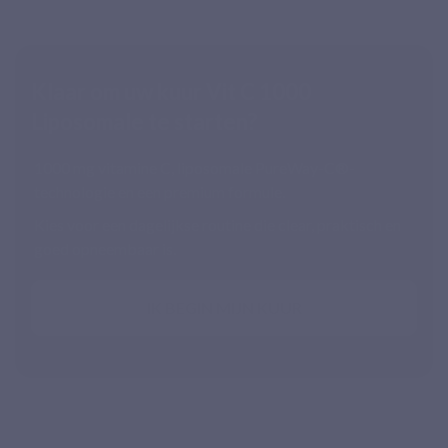
Klaar om uw kuur Vit C 1000
Liposomale te starten?
1000 mg vitamine C, liposomale PureWay-C®-
technologie en een premium formule.
Kies voor een dagelijkse routine die clear, praktisch en
goed opneembaar is.
IK BEGIN MIJN KUUR