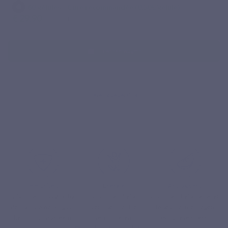
¹ Vitamine C draagt bij tot de normale werking van het
60 gélules - Cure recommandée (0,50€/gélule)
€ 29,90
Inclusief belasting
immuunsysteem.
² Vitamine C draagt bij tot de vermindering van
In winkelwagen
vermoeidheid.
³ Vitamine C draagt bij tot de bescherming van cellen tegen
oxidatieve stress.
⁴ Vitamine C draagt bij tot normale psychologische functies.
⁵ Vit C 1000 levert vitamine C onder de liposomale vorm
PureWay-C™, gecombineerd met fosfolipiden uit
zonnebloemlecithine.
Immuniteit
Energie
Antioxidant
Vitamine C draagt bij tot
Vitamine C helpt
Vitamine C helpt de cellen
de normale werking van
vermoeidheid te
te beschermen tegen
het immuunsysteem.
verminderen.
oxidatieve stress.