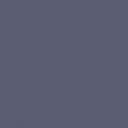
UW ROUTINE
Uw kuur Vit C 1000 Liposomale, stap
voor stap
Regelmaat maakt het verschil om veeleisende periodes te
ondersteunen: zo structureert u uw kuur eenvoudig om er
het beste uit te halen.