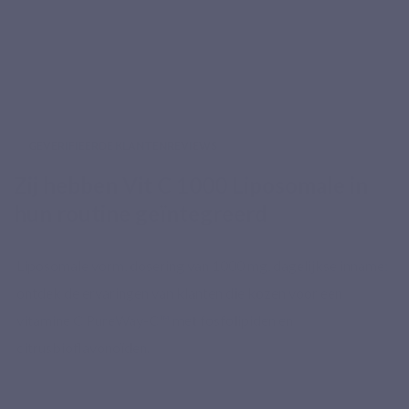
GEVERIFIEERDE KLANTENREVIEWS
Zij hebben Vit C 1000 Liposomale in
hun routine geïntegreerd
Liposomale vorm, dosering van 1000 mg, dagelijkse inname:
ontdek de ervaringen van klanten die kozen voor een
vitamine C PureWay-C™ met fosfolipiden en
citrusbioflavonoïden.