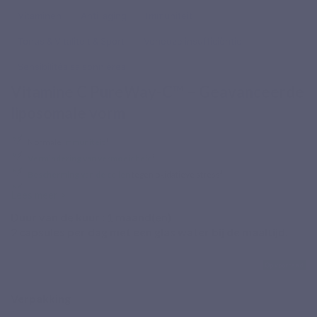
Vitaminen
Anti-aging
Immuniteit
Tonus & Vitaliteit & Sport
Veneuze insufficiëntie
Sensibilités saisonnières
Vitamine C PureWay-C™ – Geavanceerde
liposomale vorm
Normale
immuniteit
¹
Vermindering van vermoeidheid
²
Bescherming van de cellen
tegen oxidatieve stress³
Normale
psychologische functies
⁴
Lees meer >
Intens levensritme, tijdelijke vermoeidheid, behoefte aan een
Duur van de kuur :
1
maand(en)
2 capsules per dag met een glas water bij de maaltijd.
gerichte aanvoer van vitamine C? Vit C 1000⁵ is een
voedingssupplement dat 1000 mg vitamine C levert onder de
Op voorraad
liposomale vorm PureWay-C™, gecombineerd met
Verpakking
fosfolipiden uit zonnebloemlecithine en citrusbioflavonoïden.