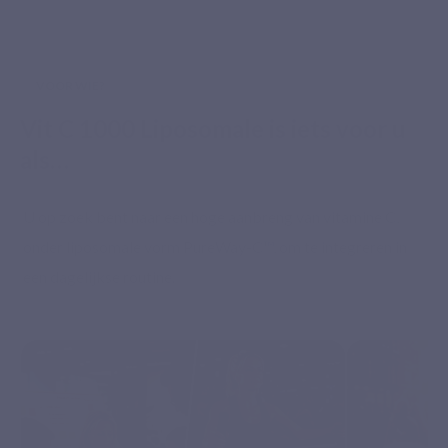
VOOR WIE?
Vit C 1000 Liposomale is iets voor u
als…
U op zoek bent naar een hoge aanbreng van vitamine C,
onder liposomale vorm PureWay-C™, om te integreren in
een dagelijkse routine.