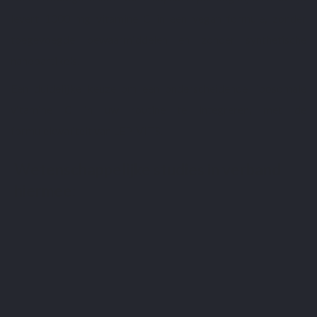
levert 1000 mg vitamine C in een vegan formule, zonder
toegevoegde bewaarmiddelen en zonder synthetische
nanopartikels.
Een duidelijke keuze om een onderscheidende liposomale
vitamine C in uw routine te integreren, met de
formulekwaliteit van LEPIVITS.
Wetenschappelijke studies in verband
hiermee:
[1] Maciej Łukawski, Paulina Dałek et al. «Nouvelle
formulation orale de vitamine C liposomale : propriétés et
biodispo- nibilité», J Liposome Res. 2020 Sep;30(3):227-234
[2] Gopi S, Balakrishnan P. Evaluation and clinical comparison
studies on liposomal and non-liposomal ascorbic acid