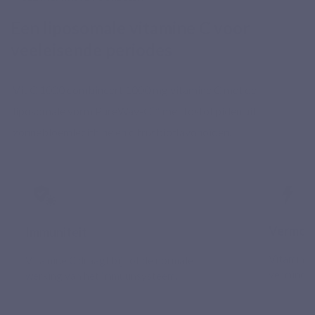
Een liposomale vitamine C voor
veeleisende periodes
Vit C 1000 combineert 1000 mg vitamine C met de
liposomale vorm PureWay-C™, met fosfolipiden uit
zonnebloemlecithine en citrusbioflavonoïden.
Vermoe
Immuniteit
Vitamine 
Vitamine C draagt bij tot de normale
verminder
werking van het immuunsysteem.