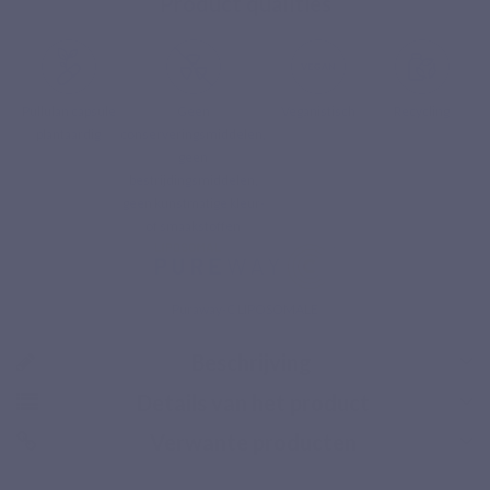
Product qualities
Pullulan capsule
Geen
Veganistisch
Recycling
plantaardig
conserveringsmiddelen,
geen
bestrijdingsmiddelen,
geen kunstmatige kleur-
of smaakstoffen
Beveiligde betaling
Puraway-C LIPOSOMALE
Beschrijving
Details van het product
Verwante producten