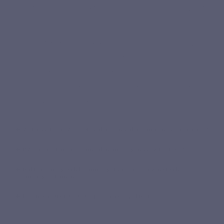
een lipidematrix, ontwikkeld om het transport ervan in
het lichaam te ondersteunen.
In Vit C 1000 LEPIVITS wordt deze gepatenteerde vorm
gecombineerd met citrusbioflavonoïden en een
plantaardige capsule in pullulan, om een
hooggedoseerde liposomale vitamine C aan te bieden,
met 1000 mg ascorbinezuur per dagelijkse dosis.
Wat maakt PureWay-C® anders dan andere vormen van vitamine C?
PWaarom citrusbioflavonoïden toevoegen aan Vit C 1000?
Is dit product geschikt voor vegetarische of veganistische
voedingspatronen?
Hoe neemt u Vit C 1000 Liposomale dagelijks in?