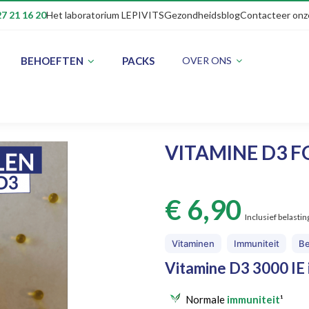
7 21 16 20
Het laboratorium LEPIVITS
Gezondheidsblog
Contacteer onz
BEHOEFTEN
PACKS
OVER ONS
VITAMINE D3 F
€ 6,90
Inclusief belastin
Vitaminen
Immuniteit
B
Vitamine D3 3000 IE 
Normale
immuniteit
¹