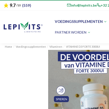
9.7
star
email
phone
info@lepivits.be
+32 2
(559)
/10
VOEDINGSSUPPLEMENTEN
PARTNER WORDEN
Home
Voedingssupplementen
Vitaminen
VITAMINE D3 FORTE 3000UI