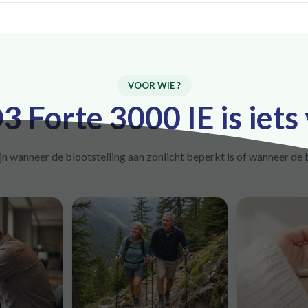
VOOR WIE ?
 Forte 3000 IE is iets
jn wanneer de blootstelling aan zonlicht beperkt is of wanneer de