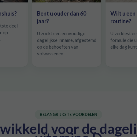
nshuis?
Bent u ouder dan 60
Wilt u een
jaar?
routine?
tste deel
r op
U zoekt een eenvoudige
U verkiest ee
.
dagelijkse inname, afgestemd
formule die 
op de behoeften van
elke dag kun
volwassenen.
BELANGRIJKSTE VOORDELEN
wikkeld voor de dagel