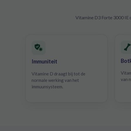
Vitamine D3 Forte 3000 IE o
Botk
Immuniteit
Vitam
Vitamine D draagt bij tot de
van n
normale werking van het
immuunsysteem.