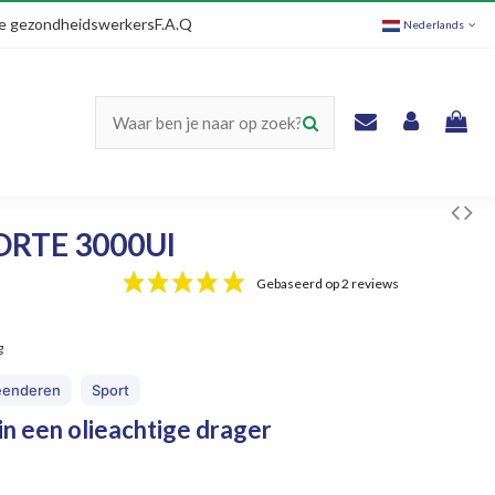
e gezondheidswerkers
F.A.Q
Nederlands
ORTE 3000UI
Gebaseerd op 2 reviews
g
eenderen
Sport
in een olieachtige drager