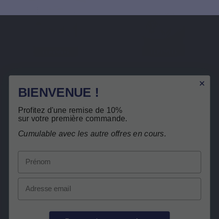
Basé sur 1 avis
Basé su
BIENVENUE !
ACIDES GRAS ESSENTIELS
NUTRA COMPLEXES
EPA-DHA FORTE
FORTIVITS
Profitez d'une remise de 10%
sur votre première commande.
Cumulable avec les autre offres en cours.
27,90 €
16,90 €
Prénom
Voir le produit
Voir le produit
Email