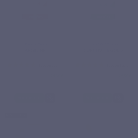
ACIDES AMINÉS
PHYTONUTRIMENTS
ARGININE
CURCUVITS GOLD
24,30 €
29,50 €
Voir le produit
Voir le produit
BEST SELLER