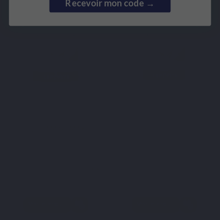
Recevoir mon code →
ACIDES AMINÉS
ENZYMES
Basé sur 23 avis
GLUTAMINE MAX
SOD FORTE
0,00 €
18,20 €
Voir le produit
Voir le produit