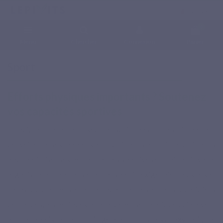
Français
0
Menu
Chercher
Connexion
Panier
Accueil
Besoins
Sport
Sport
Efforts physiques importants ? Soutenez
vos capacités sportives
Et oui, l'entraînement seul ne suffit pas ! Il est important
de veiller à ses apports en nutriments et micronutriments
pour optimiser ses performances sportives et maintenir votre
organisme en bonne santé. Le sportif exige bien plus à son
corps qu'une personne lambda. Par les efforts quotidiens
demandés, les périodes à forte dépense calorique qui élèvent
le métabolisme et qui génère du stress oxydatif, le