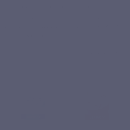
corps à besoin de récupérer pour être au top.
Certains compléments alimentaires pour sportifs
sélectionnés ci-dessous peuvent vous aider à maintenir le
meilleur de votre forme !
Pertinence
13