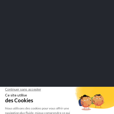
LEPIVITS
BESOIN D'AIDE ?
COLLABORATION
PAIEMENTS SÉCURISÉS
Marchand approuvé par la Société des Avis Garantis,
cliquez ici pour
Basé sur 2 avis
vérifier l'attestation
.
LEPIVITS SA
4 Avenue Franklin - Unité, 16 1300 Wavre Belgium |
+3227211620