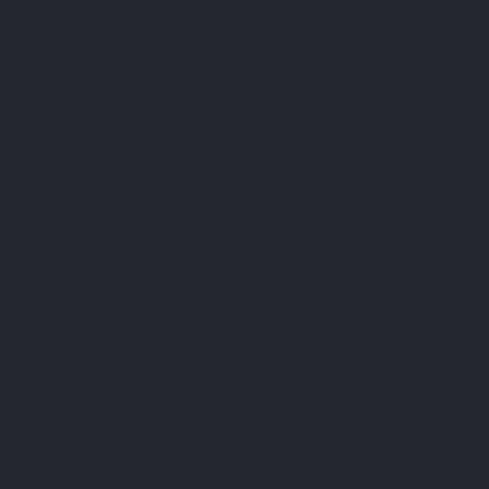
Français
0
Menu
Chercher
Connexion
Panier
Accueil
Besoins
Vision
Vision
Manque de confort visuel ? Soutenez vos
yeux et protégez votre vision !
Nos yeux sont exposés quotidiennement à de nombreux
facteurs susceptibles de les agresser tels que les rayons UV,
le tabac et la pollution atmosphérique. Ces stress oxydants
accentuent le vieillissement prématuré de la vue et peuvent
occasionné des troubles oculaires. Découvrez notre sélection
de compléments alimentaires dédiés à la vision.