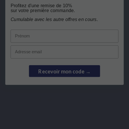
Profitez d'une remise de 10%
sur votre première commande.
Voir le produit
Voir le produit
Cumulable avec les autre offres en cours.
Basé sur 5 avis
Basé su
Prénom
Email
Inscription à la newsletter
Recevoir mon code →
Vous pouvez vous désinscrire à tout moment. Vous trouverez pour cela nos informations de
contact dans les conditions d'utilisation du site.
J'ai lu et j'accepte les
politiques de confidentialité
.