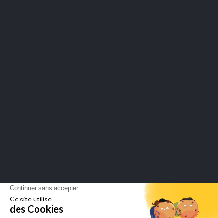
LEPIVITS
BESOIN D'AIDE ?
COLLABORATION
PAIEMENTS SÉCURISÉS
Marchand approuvé par la Société des Avis Garantis,
cliquez ici pour
vérifier l'attestation
.
LEPIVITS SA
4 Avenue Franklin - Unité, 16 1300 Wavre Belgium |
+3227211620