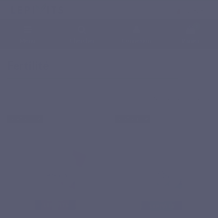
Français
0
Menu
Chercher
Connexion
Panier
Accueil
Besoins
Fertilité
Fertilité
Pertinence
2
BEST SELLER
BEST SELLER