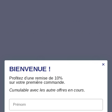
VITAMINES & MINÉRAUX
SELS MINÉRAUX
MAXIVITS
ZINC FORTE
63,90 €
15,50 €
Basé sur 35 avis
Basé su
Voir le produit
Voir le produit
BIENVENUE !
Profitez d'une remise de 10%
sur votre première commande.
Cumulable avec les autre offres en cours.
Inscription à la newsletter
Prénom