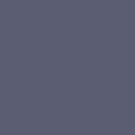
efficace. J’en commanderai à nouveau.”
Christine P.
Achat vérifié
★★★★★
“Produit facile à prendre, les capsules sont assez
petites et n’ont aucun goût ni odeur.”
Oleksandra G.
Achat vérifié