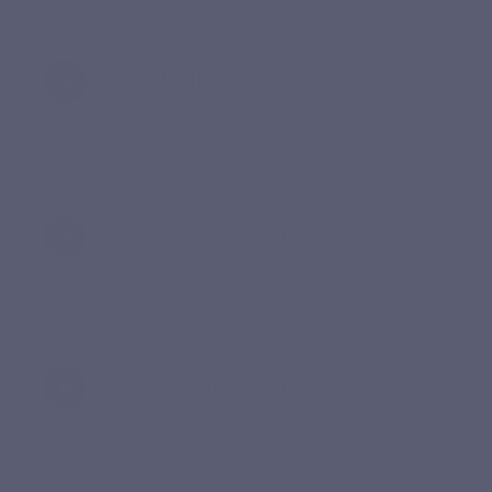
Ancrez l’habitude
Associez la prise à un moment fixe pour intégrer facilement
votre collagène au quotidien.
Suivez une cure complète
Le format 90 gélules accompagne environ 15 jours de cure
à 6 gélules par jour.
Poursuivez si besoin
Les formats 180 et 450 gélules sont idéaux pour intégrer
le collagène marin dans une routine régulière, sur plusieurs
semaines.