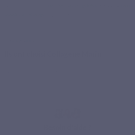
quotidienne grâce à
son format en gélules
pratiques,
sans
poudre à mélanger
ni goût marin
AVIS VÉRIFIÉS
Ils ont choisi Collagène Marin
Nos clients parlent mieux de Collagène Marin que nous.
Découvrez leurs ressentis après utilisation.
Besoin d'aide ?