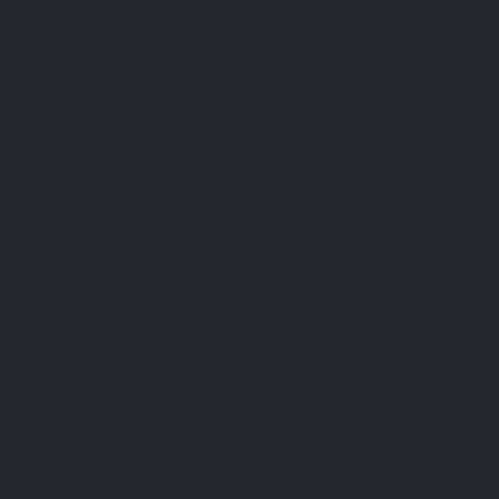
Quels sont les moments idéaux pour consommer les gélules ?
Quelle est la quantité recommandée de collagène à consommer
quotidiennement ?
Comment le Collagène marin Lepivits s'intègre-t-il dans un mode de
vie sain ?
Existe-t-il des alternatives pour les végétariens ou vegans ?
Peut-on associer le Collagène Marin à d'autres compléments ?
Votre routine collagène commence ici
Un collagène marin hydrolysé Naticol® en gélules,
facile à intégrer au quotidien. Sans poudre à mélanger,
sans goût marin, sans superflu.