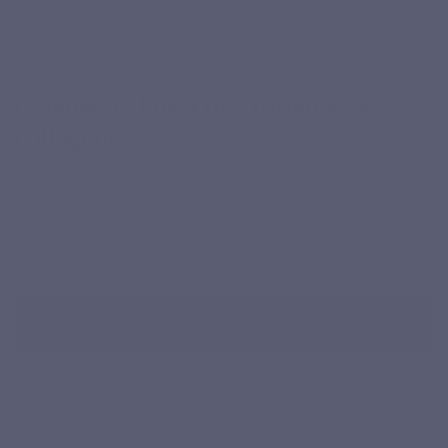
POURQUOI CE COLLAGÈNE ?
Comment choisir une formule de
collagène ?
Un hydrolysat marin Naticol® en gélules, pensé pour une
routine simple, régulière et sans superflu.
Collagène bovin
COLLAGÈNE MARIN
Poudre aromatisée
Origine variable
⭐ Formule LEPIVITS
Forme de collagène
Hydrolysat marin
Variable
/
pas toujours
type I et III
précisé
Ingrédient premium
Naticol® breveté
Selon formule