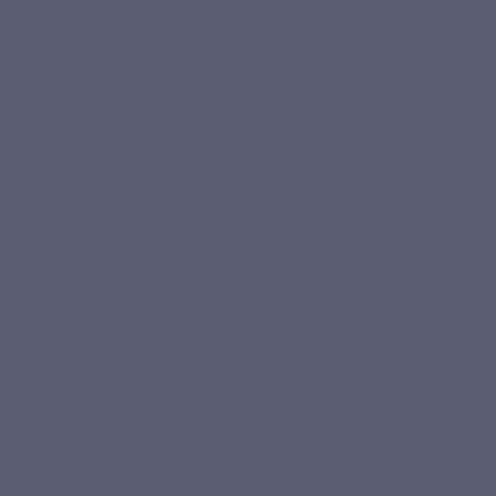
Gélule pullulan végétale
Un format pratique et naturel, sans poudre à mélanger,
pensé pour faciliter la prise régulière au quotidien.
Formule courte & sans superflu
Collagène marin Naticol®, amidon de riz et gélule pullulan :
une composition lisible, sans arôme ni édulcorant.
Recommandé par les pharmaciens
L’exigence d’un collagène marin