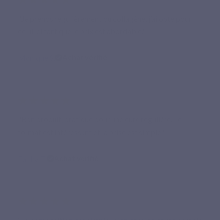
"Je prends régulièrement du collagène, j’ai opté pour
celui-ci tant que le prix est abordable."
Monique S.
Achat vérifié
★★★★★
"Bon produit, pratique pour une cure régulière. Le
format est intéressant et la prise est simple"
Fatiha T.
Achat vérifié
★★★★★
“La composition est simple, bien étudiée et me semble