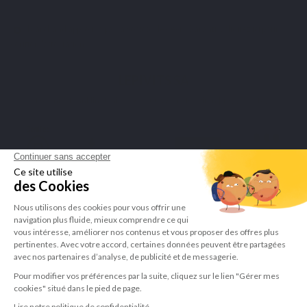
Marchand approuvé par la Société des Avis Garantis,
cliquez ici pour
vérifier l'attestation
.
LEPIVITS SA
4 Avenue Franklin - Unité, 16 1300 Wavre Belgium |
+3227211620