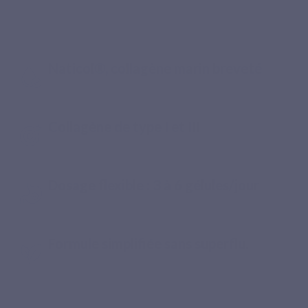
premium, du choix de l’ingrédient à la
prise
Naticol®, collagène marin breveté
Collagène de type I et III
Dosage flexible : 3 à 6 gélules/jour
Formule simplifiée sans superflu.