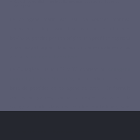
Qu'est-ce qui distingue le collagène marin des autres types de
collagène ?
Le collagène marin est issu de sources marines,
généralement de poissons. Il se distingue des collagènes
bovins ou porcins par son origine, son profil en peptides
et son usage fréquent dans les compléments alimentaires
à base de
collagène hydrolysé
.
Le Collagène Marin LEPIVITS contient du
collagène
marin hydrolysé Naticol®
, un ingrédient breveté à
base de peptides de collagène de type I. Sa formule
courte, en gélules, permet d’intégrer facilement le
collagène marin dans une routine quotidienne, sans
poudre à mélanger.
Pourquoi choisir le Collagène marin Lepivits ?