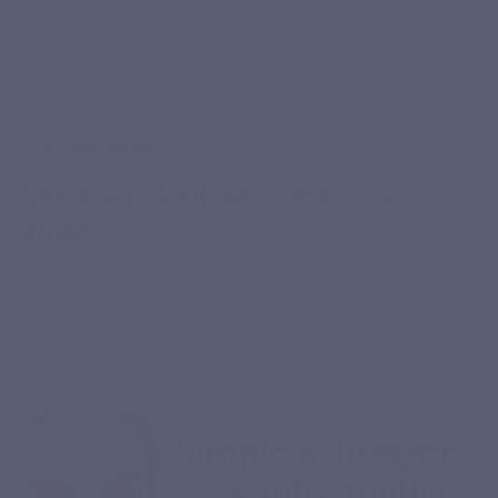
VOTRE ROUTINE
Votre cure Collagène, étape par
étape
La régularité fait la différence pour votre routine collagène
: voici comment structurer simplement votre cure pour en
tirer le meilleur.