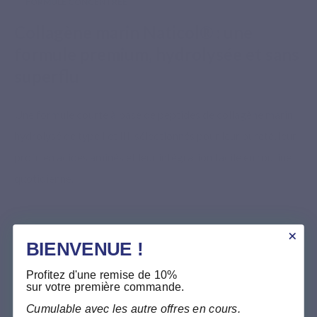
FORMULE CONCENTRÉE
Collagène marin Naticol® : une
formule premium, hydrolysée et sans
superflu
Une formule courte à base de peptides de collagène marin
hydrolysé de type I et III, sélectionnés pour leur pureté, leur
profil en acides aminés et leur intégration facile en routine
quotidienne.
BIENVENUE !
Profitez d'une remise de 10%
sur votre première commande.
Cumulable avec les autre offres en cours.