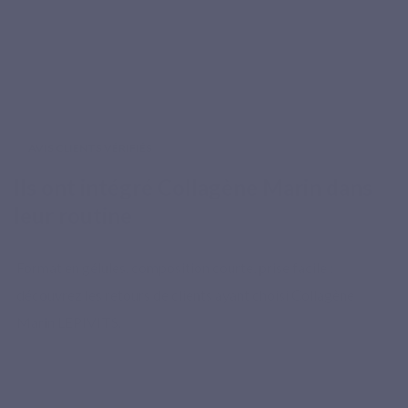
AVIS CLIENTS VÉRIFIÉS
Ils ont intégré Collagène Marin dans
leur routine
Format en gélules, composition courte, prise facile :
découvrez les retours de clients ayant choisi Collagène
Marin LEPIVITS.
★★★★★