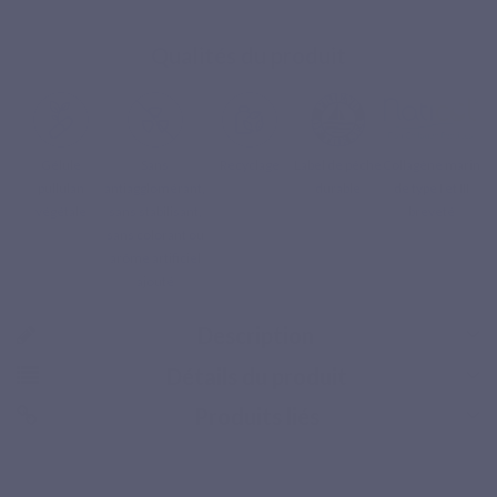
Qualités du produit
Gélule
Sans
Recyclage
Label de pêche
Collagène marin
pullulan
antiagglomérant,
durable
de type I et III
végétale
sans stabilisant,
breveté
sans colorant ou
arôme artificiel
ajouté
Description
Détails du produit
Produits liés