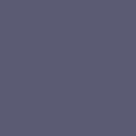
Profil peptidique
90 % protéines
Variable
collagéniques
Hydroxyproline
Incluse
Pas toujours précisé
naturellement
Assimilation
Faible poids
Selon formule
moléculaire
Format de prise
Gélules pratiques
Souvent poudre à
mélanger
Composition
Formule courte
Parfois plus complexe
Gélule végétale
Pullulan
Variable
Un
collagène marin hydrolysé Naticol®
: la formule
Collagène Marin LEPIVITS apporte des peptides de
collagène marin de type I
, issus d’un hydrolysat sélectionné
pour sa qualité et son origine marine. Naturellement riche en
protéines collagéniques
et en
hydroxyproline
, ce
complément s’intègre facilement dans une routine