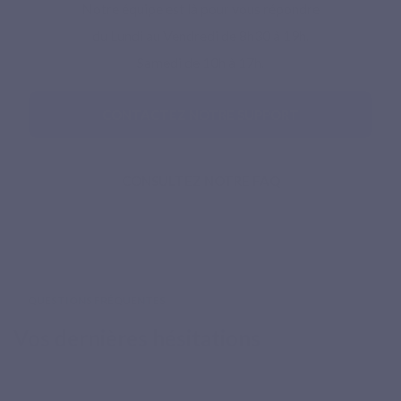
Notre équipe est là pour vous répondre
du Lundi au Vendredi de 8h30 à 19h.
Samedi de 10h à 17h.
CONTACTEZ NOTRE SUPPORT
CONSULTEZ NOTRE FAQ
QUESTIONS FRÉQUENTES
Vos dernières hésitations