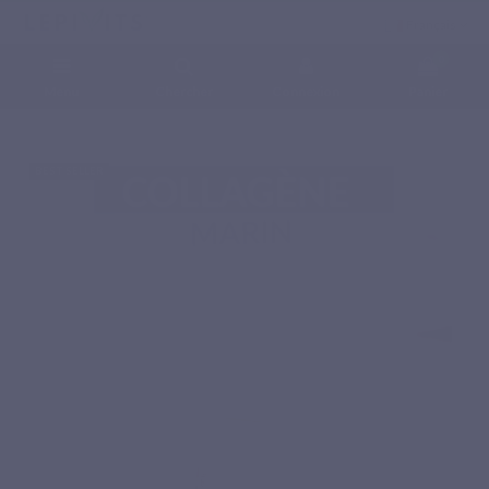
Français
0
Menu
Chercher
Connexion
Panier
Accueil
Compléments alimentaires naturels
Acides aminés
COLLAGENE
MARIN
BEST SELLER