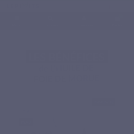
Français
0
Menu
Chercher
Connexion
Panier
Accueil
Compléments alimentaires naturels
Acides gras essentiels
HUILE DE
FOIE DE MORUE