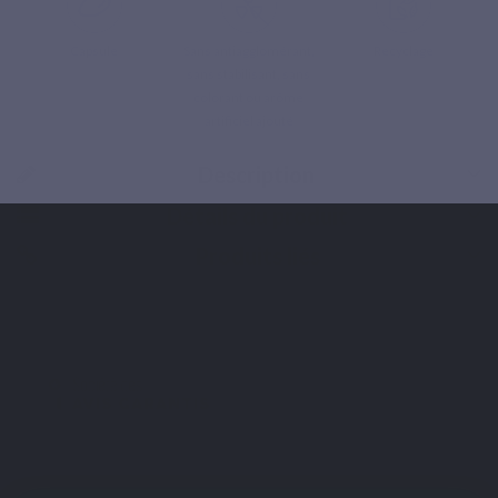
Capsule
Sans antiagglomérant,
Recyclage
sans stabilisant, sans
colorant ou arôme
artificiel ajouté
Description
Détails du produit
Produits liés
10
/10
Retour gratuit
VOIR L'ATTESTATION
Basé sur 4 avis