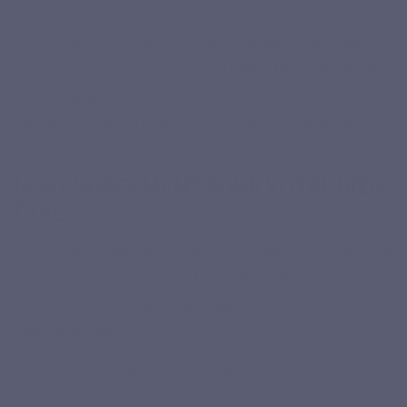
«
Leppin
». Aujourd'hui, nous sommes fiers de vous présenter
LEPIVITS®,
notre ligne de
nutraceutiques premium
qui
repose sur une base solide de
recherches scientifiques
.
Notre engagement envers les principes du
clean label
nous
permet de vous offrir des solutions de santé naturelles, tout
en respectant notre planète.
NOS ENGAGEMENT POUR VOTRE BIEN-
ÊTRE
Nous nous engageons à élever la conscience, tant auprès du
grand public que des
professionnels de la santé
, sur
l'importance des
nutraceutiques.
Notre expertise en
micronutrition
vise à :
Optimiser le bien-être nutritionnel individuel
: nous nous consacrons à
l'amélioration de l'équilibre nutritionnel pour tous, en corrigeant ou en