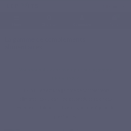
Français
0
Menu
Chercher
Connexion
Panier
Accueil
Laboratoire Lepivits
La gamme de compléments alimentaires
La gamme de compléments
alimentaires
Vous souhaitez en savoir plus sur la gamme
LEPIVITS
®
?
LEPIVITS® est une gamme de compléments
alimentaires « clean » belge, produite selon des
exigences éthiques et durables, par une équipe de
passionnés.