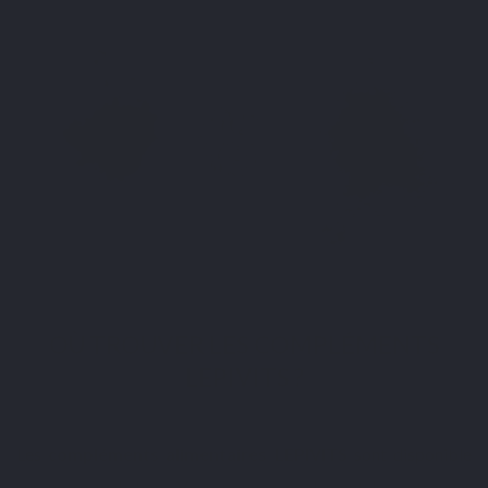
OÙ TROUVER LES COMPLÉMENTS
LEPIVITS ?
Les
compléments alimentaires LEPIVITS
sont disponible
sur notre webshop. Vous pouvez également les retrouver