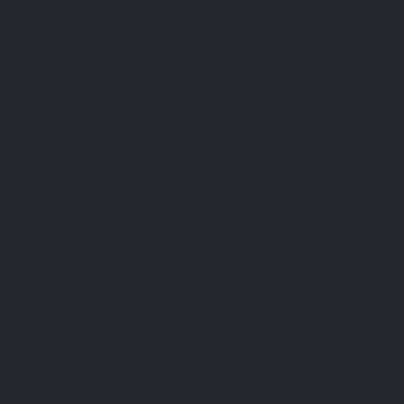
Inscription à la newsletter
Vous pouvez vous désinscrire à tout moment. Vous trouverez pour cela nos informations de
contact dans les conditions d'utilisation du site.
J'ai lu et j'accepte les
politiques de confidentialité
.