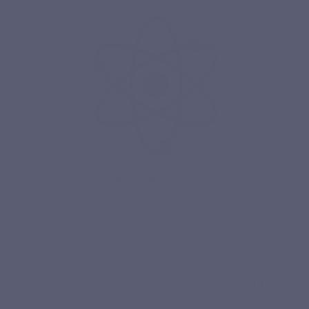
La science comme fondation
Chaque produit est une promesse de qualité et d'efficacité.
Nous nous appuyons sur des recherches scientifiques solides
en sélectionnant des
actifs prouvés
,
souvent brevetés et
soutenus par des études
. Notre objectif ? Offrir des
solutions concrètes pour améliorer votre
nutrition
et
corriger les déséquilibres, le tout en parfaite harmonie avec