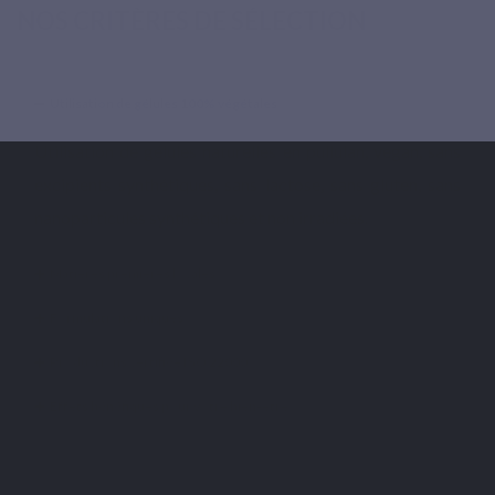
NOS CRITÈRES DE SÉLECTION
Utilisation de gélules 100% végétales
Utilisation de gélules naturelles en pullulan, vegan, sans
excipients synthétiques, sans lactose, sans gluten, sans
nanoparticules synthétiques et non irradiées.
Matières premières locales
Formulations uniques
Productions certifiée ISO 22000
Effets bénéfiques pour votre bien-être