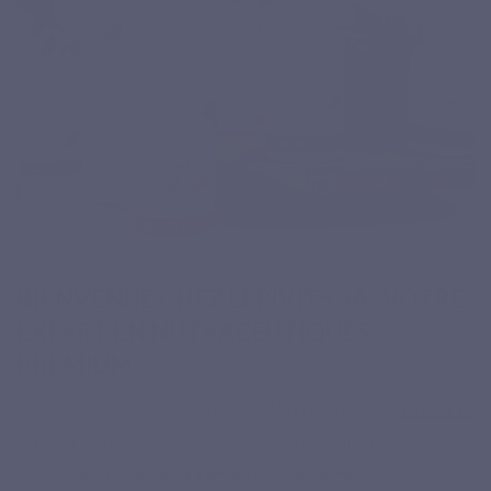
BIENVENUE CHEZ LEPIVITS SA : VOTRE
EXPERT EN NUTRACEUTIQUES
PREMIUM
Depuis notre déménagement à
Wavre
en 2020,
LEPIVITS
SA
s'est imposé comme le laboratoire familial de référence
dans le renouveau de la gamme de compléments alimentaires