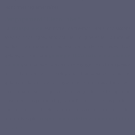
les normes réglementaires.
L'engagement "Clean Label"
La
transparence
est notre maître-mot. Nous choisissons
avec soin nos ingrédients pour leur origine et leur pureté, en
excluant au maximum les excipients de synthèses. Nos
gélules, utilisant une
galénique 100% naturelle à base de
pullulan
, sont un exemple de notre engagement : fabriquées à
partir d'amidon de riz biologique et encapsulées dans une
gélule pullulan, elles se distinguent nettement des alternatives
trop souvent synthétiques ou semi-végétales. Cette approche
raisonnée nous permet de garantir l'efficacité de nos produits
tout en restant fidèles à notre mission de proposer des
alternatives plus
respectueuses de l'environnement et de
la santé
.