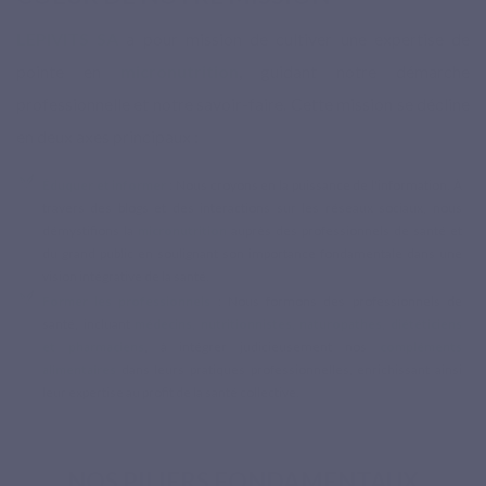
LEPIVITS SA
a pour mission de cultiver une expertise de
pointe en
micronutrition
, guidant notre démarche
professionnelle et notre savoir-faire. Cette mission se décline
en deux axes principaux :
Éduquer et informer
: Nous croyons en la puissance de l'information. À
travers des blogs et des interactions sur les réseaux sociaux, nous
démystifions la
micronutrition
auprès des professionnels de santé et
du grand public en soulignant son importance fondamentale dans une
vision intégrative de la santé.
Former les professionnels
: Nous formons des professionnels de
santé, incluant
médecins, nutritionnistes, naturopathes, diététiciens
et pharmaciens
, à intégrer judicieusement nos
compléments
alimentaires
dans leurs pratiques professionnelles, enrichissant ainsi
leur expertise au profit de la santé collective.
NOS PILIERS FONDAMENTAUX