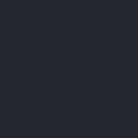
chez nos vendeurs en
pharmacie
,
parapharmacies
et
magasins bio
:
Nos magasins
Saisissez un lieu (par exemple, un code postal, une
adresse, une ville ou un pays) afin de trouver les magasins
les plus proches.
Votre emplacement :
Rayon :