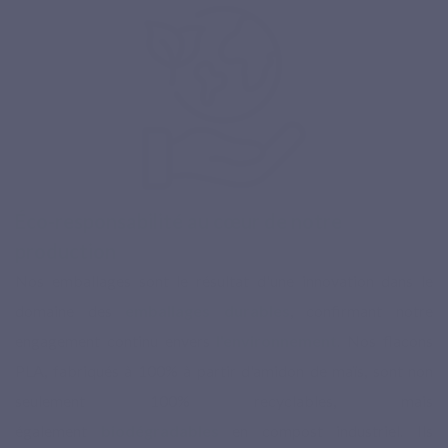
Éco-responsabilité au cœur de notre
production
Nos emballages sont le résultat d'une innovation dans le
domaine des
emballages durables
, confirmant notre
engagement continu envers
l'environnement
. Nos flacons
PLA, fabriqués à 100% à partir d'amidon de maïs, sont non
seulement 100% recyclables, mais
également
biodégradables
en compost industriel. Ils