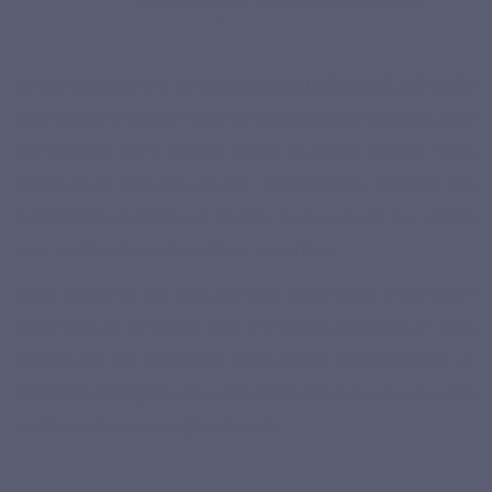
En tant que membre de la
communauté B Corp™
, LEPIVITS
SA
s'engage à intégrer les principes de santé, d'écologie, et de
performance dans chaque aspect de notre activité. Nous
valorisons le bien-être de nos collaborateurs, cultivons des
partenariats durables, et restons à l'écoute de nos clients
pour continuellement améliorer nos offres.
Chez
LEPIVITS SA
, nous sommes déterminés à être votre
partenaire de confiance pour une
santé optimale
, en vous
fournissant des
produits clean label
,
responsables
et
efficaces
. Rejoignez-nous dans notre mission pour une santé
meilleure et un monde plus durable.