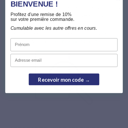
BIENVENUE !
une prise en charge justifiée, contrôlée et personnalisée de
Profitez d'une remise de 10%
nos produits. Notre but ? Vous accompagner vers une santé
sur votre première commande.
optimale, en toute confiance, tout en adhérant à notre mission
Cumulable avec les autre offres en cours.
de contribuer positivement à la société et à l'environnement,
Prénom
comme le souligne notre
certification B Corp™
.
Email
Recevoir mon code →