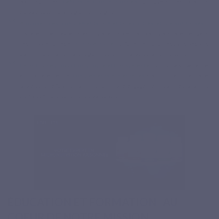
optimisant les
déficits micronutritionnels
, à travers des produits
élaborés avec la plus grande intégrité;
Proposer des compléments alimentaires ciblés et personnalisés
:
notre équipe d'experts est à votre disposition pour vous orienter vers
des choix éclairés en
nutraceutique
, parfaitement adaptés à vos besoins
spécifiques, tout en privilégiant l’avis d’un professionnel de santé;
Garantir une production propre et transparente
: la qualité supérieure
et la pureté de nos
compléments alimentaires
sont au cœur de notre
processus de fabrication, illustrant notre engagement pour des produits
à la fois efficaces et éco-responsables.
ÉDUCATION ET FORMATION : AU
COEUR DE NOTRE MISSION