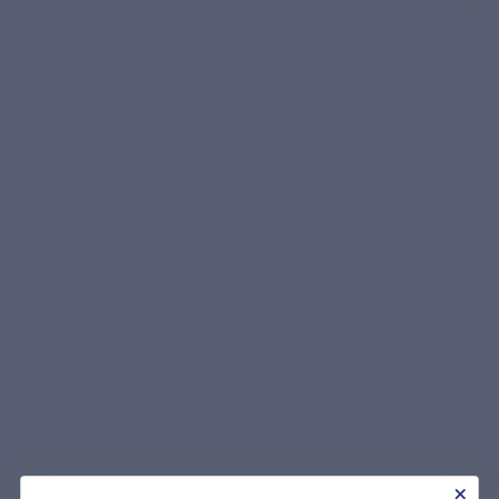
représentent une avancée significative vers notre
objectif de
zéro déchet
, garantissant un impact maximal sur notre
empreinte environnementale. Leur résistance et leur
conformité aux normes pharmaceutiques assurent une
conservation efficace du contenu tout en favorisant leur
biodégradation en compost industriel.
La transparence avant tout
Depuis janvier 2024,
LEPIVITS SA
est fière d'être une
entreprise certifiée B Corp™
, reconnaissant notre
engagement envers des normes élevées de performance
sociale et environnementale, de transparence et de
gouvernance. Nous croyons en une communication ouverte et
éducative. À travers des webinaires et des partenariats avec
des experts en santé, nous partageons nos connaissances et
formons des professionnels de santé à la
nutraceutique
pour