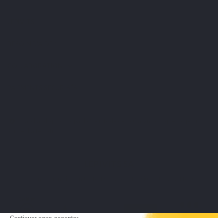
LEPIVITS
BESOIN D'AIDE ?
COLLABORATION
PAIEMENTS SÉCURISÉS
Marchand approuvé par la Société des Avis Garantis,
cliquez ici pour
vérifier l'attestation
.
LEPIVITS SA
4 Avenue Franklin - Unité, 16 1300 Wavre Belgium |
+3227211620