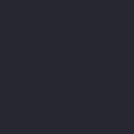
Greenden
Avenue Brugmann 135, boîte 3
1190 Forest
+32 476 28 97 83
Lundi:
Mardi:
Mercredi:
Jeudi:
Vendredi:
Samedi:
Dimanche:
Get directions