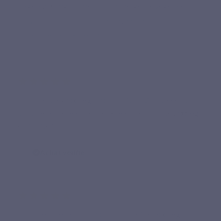
Dosage à 200 mg, forme ubiquinone, gélule végétale :
découvrez les retours de clients ayant choisi Co-Q10 Forte
pour sa formulation simplifiée.
★★★★★
“Je prends 2 x 100 mg Q10 depuis plusieurs années
sous une autre marque. Cette marque propose 200 mg
en 1 prise.”
Paul
Achat vérifié
★★★★★
“Ce complément Co-Q10 Forte contient 200 mg