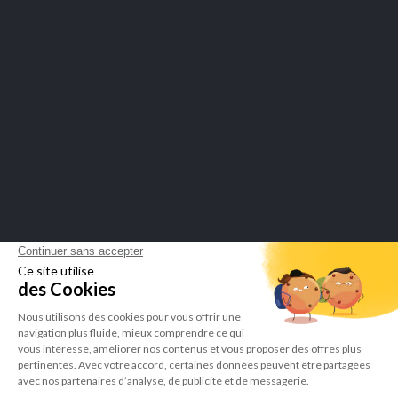
PAIEMENTS SÉCURISÉS
Marchand approuvé par la Société des Avis Garantis,
cliquez ici pour
vérifier l'attestation
.
LEPIVITS SA
4 Avenue Franklin - Unité, 16 1300 Wavre Belgium |
+3227211620