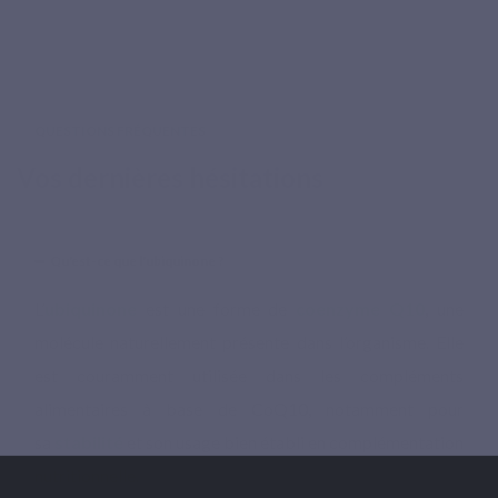
QUESTIONS FRÉQUENTES
Vos dernières hésitations
Qu'est-ce que l'ubiquinone ?
L’
ubiquinone
est une forme de
coenzyme Q10
, une
molécule naturellement présente dans l’organisme. Elle
est couramment utilisée dans les compléments
alimentaires à base de CoQ10, notamment pour
sa
stabilité
et son usage bien établi en complémentation
nutritionnelle.