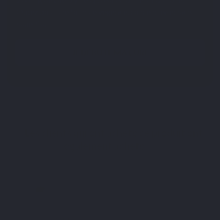
Optez pour une formule végétale, concentrée et sans
superflu.
JE DÉBUTE MA CURE
Les clients qui ont acheté ce produit ont
également acheté :