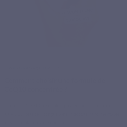
POURQUOI CO-Q10 FORTE ? ?
Comment choisir une formule de
CoQ10 concentrée ?
Toutes les CoQ10 ne se valent pas. Découvrez comment
CO-Q10 Forte se distingue par son dosage, sa forme stable
et sa formulation sans superflu.