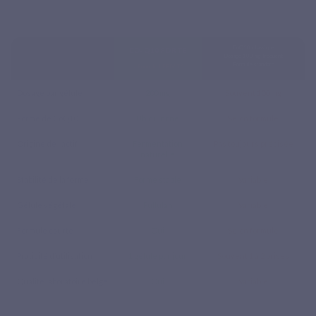
CoQ10 classique
CO-Q10 FORTE
Dosage 100 mg fréquent
Formule standard
⭐ Formule LEPIVITS
Dosage par gélule
200 mg
Souvent
100 mg
Forme de CoQ10
Ubiquinone
Selon formule
Origine de l’actif
Fermentation
Pas toujours précisée
naturelle
Stabilité de la forme
Forme stable
Variable
Gélule végétale
Pullulan
Variable
Formule courte
Oui
Selon formule
Praticité d’utilisation
1 gélule par jour
Souvent 1 à 2 prises
Qualité laboratoire belge
Oui
Variable