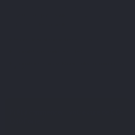
Dans Co-Q10 Forte LEPIVITS, l’ubiquinone est dosée
à
200 mg par gélule
et issue d’un procédé
de
fermentation naturelle
.
Pourquoi choisir l’ubiquinone dans Co-Q10 Forte ?
Comment et quand prendre Co-Q10 Forte ?
Comment Co-Q10 Forte se distingue-t-il des autres compléments
de CoQ10 ?
Prêt à commencer votre cure de CO-
Q10 Forte ?
200 mg de coenzyme Q10 sous forme ubiquinone.