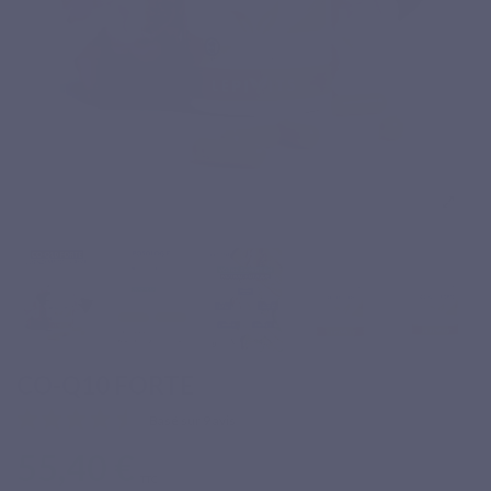
CO-Q10 FORTE
Basé sur 9 avis
55,40 €
TTC