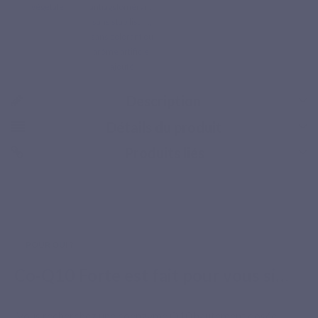
végétale
antiagglomérant,
sans stabilisant,
sans colorant ou
arôme artificiel
ajouté
Description
Détails du produit
Produits liés
Paiement sécurisé
POUR QUI ?
Co-Q10 Forte est fait pour vous si…
Vous recherchez une coenzyme Q10 hautement dosée,