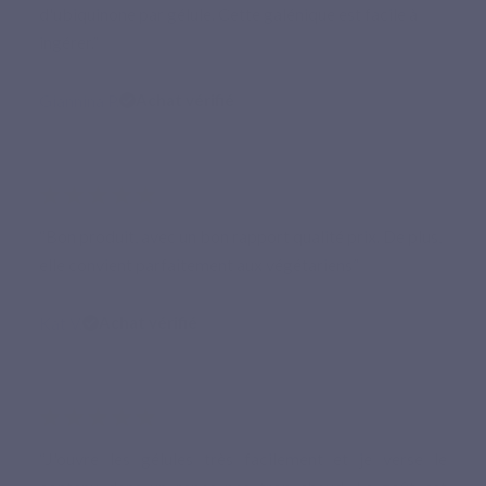
d'ubiquinone par gélule. Cette galénique est facile à
ingérer.”
Giannina P.
Achat vérifié
★★★★★
“Bon produit, avec un bon rapport qualité prix. De plus,
elle convient parfaitement aux végétariens”
Kat V.
Achat vérifié
★★★★★
“J'ouvre les gélules très facilement et je verse le