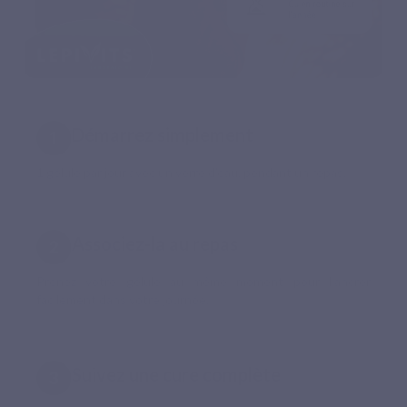
Démarrez simplement
1 gélule par jour avec un verre d’eau, pendant un repas.
Associez-la au repas
Prenez votre gélule au même moment pour l’ancrer
facilement dans votre journée.
Suivez une cure complète