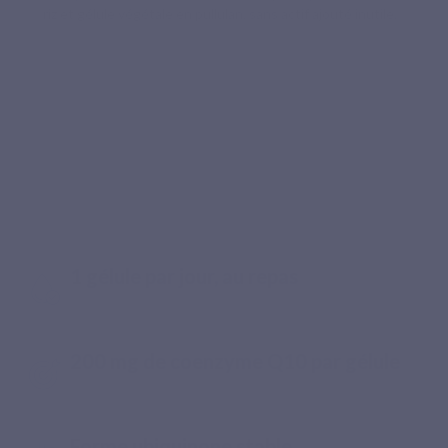
riz et gélule végétale en pullulan, sans actif ajouté inutile.
FORMULE CONCENTRÉE
Une CoQ10 simple, bien dosée et
facile à intégrer
1 gélule par jour, au repas
200 mg de coenzyme Q10 par gélule
Forme ubiquinone stable