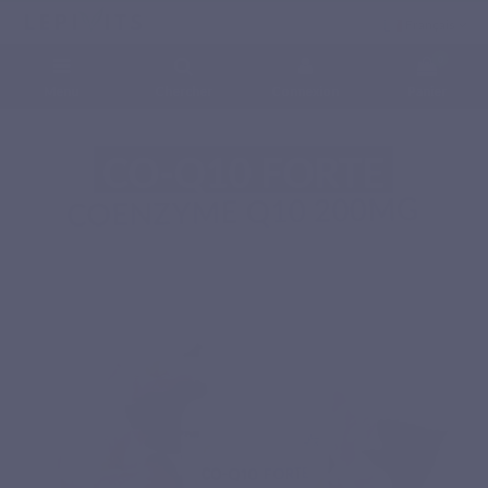
Français
0
Menu
Chercher
Connexion
Panier
Accueil
Compléments alimentaires naturels
Enzymes
CO-Q10 FORTE