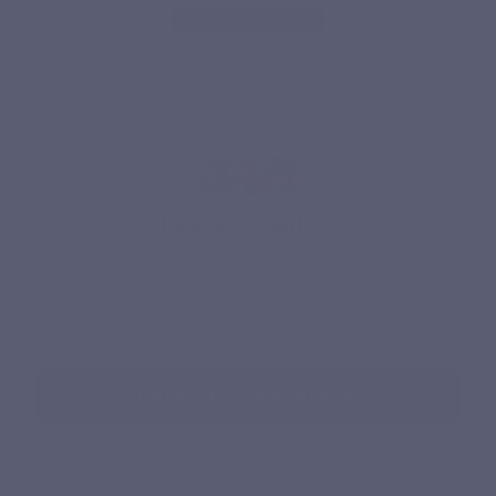
VOIR PLUS D'AVIS
Besoin d'aide ?
Notre équipe est là pour vous répondre
du Lundi au Vendredi de 8h30 à 19h.
Samedi de 10h à 17h.
CONTACTEZ NOTRE SUPPORT
CONSULTEZ NOTRE FAQ