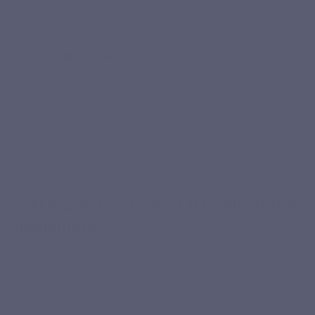
contenu dans un repas pas trop chaud. Le goût est
neutre.”
Davina
Achat vérifié
ACTIFS PRÉMIUM
200 mg de coenzyme Q10 sous forme
ubiquinone
Co-Q10 Forte associe une coenzyme Q10 hautement dosée,
sous forme ubiquinone, à une origine par fermentation
naturelle, dans une formule simplifiée.