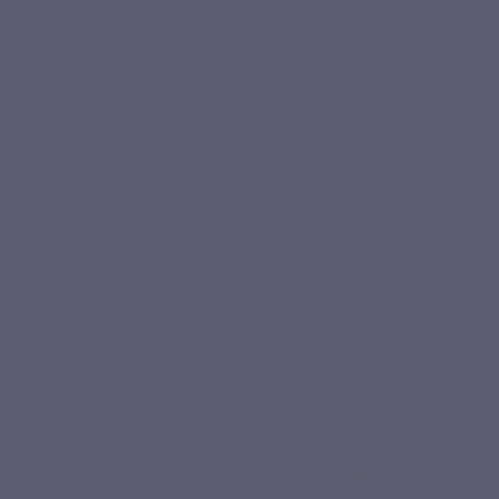
AVIS VÉRIFIÉS
Ils ont choisi CO-Q10 Forte
Nos clients parlent mieux de CO-Q10 Forte que nous.
Découvrez leurs ressentis après utilisation.
9.2
/10
VOIR L'ATTESTATION
Basé sur 9 avis
Marie-Paule D.
Publié le 20/12/2025 à 22:44
(Date de commande : 09/12/2025)