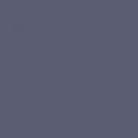
Le format 30 gélules correspond à environ 1 mois de cure.
Choisissez le format adapté
Le format 90 gélules convient aux routines régulières, avec
une prise de 1 à 2 gélules par jour au repas.
AVIS CLIENTS VÉRIFIÉS
Ils ont intégré CO-Q10 Forte dans leur
routine