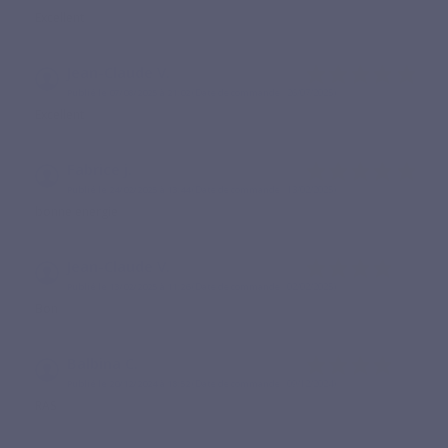
Excellent
Jean-Claude V.
Publié le 07/08/2025 à 21:02
(Date de commande : 26/07/2025)
Excellent
Fabrice j.
Publié le 24/02/2025 à 13:44
(Date de commande : 13/02/2025)
bonne energie
Jean-Claude V.
Publié le 13/02/2025 à 11:26
(Date de commande : 02/02/2025)
Bon
Balbina C.
Publié le 20/12/2024 à 18:52
(Date de commande : 09/12/2024)
RAS