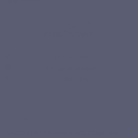
Folate de 4ème génération à base de
Memophenol®
sel de glucosamine
Retour gratuit
VitaCholine®
Description
Détails du produit
Produits liés
VOTRE ROUTINE
Votre cure Memoryvits, étape par