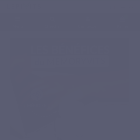
Français
0
Menu
Chercher
Connexion
Panier
Accueil
Compléments alimentaires naturels
NUTRA Complexes
MEMORYVITS