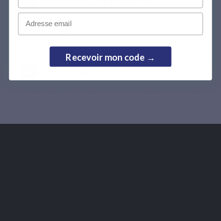
Suivez une cure complète
Email
Le format 60 gélules correspond à 1 mois de cure à raison
de 2 gélules par jour.
Recevoir mon code →
Poursuivez si besoin
Renouvelez votre cure lors des périodes de forte
sollicitation intellectuelle.
AVIS VÉRIFIÉS
Ils ont choisi Memoryvits