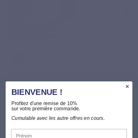
Démarrez simplement
2 gélules par jour, aux repas, avec un grand verre d’eau.
BIENVENUE !
Installez la régularité
Profitez d'une remise de 10%
Associez votre prise à un repas quotidien pour l’intégrer
sur votre première commande.
naturellement à votre routine.
Cumulable avec les autre offres en cours.
Prénom