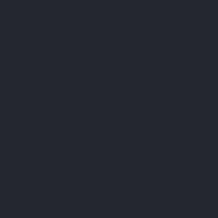
Nos clients parlent mieux de Memoryvits que nous.
Découvrez leurs ressentis après utilisation.
Prêt à commencer votre cure de
Memoryvits ?
Polyphénols brevetés, vitamines B actives, zinc et
choline.
JE DÉBUTE MA CURE