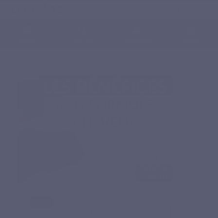
Français
0
Menu
Chercher
Connexion
Panier
Accueil
Compléments alimentaires naturels
NUTRA Complexes
FORMULE
CHEVEUX