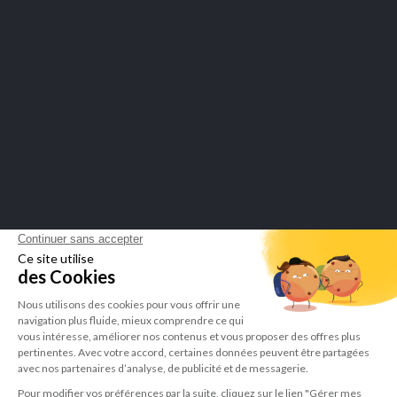
PAIEMENTS SÉCURISÉS
Marchand approuvé par la Société des Avis Garantis,
cliquez ici pour
vérifier l'attestation
.
LEPIVITS SA
4 Avenue Franklin - Unité, 16 1300 Wavre Belgium |
+3227211620