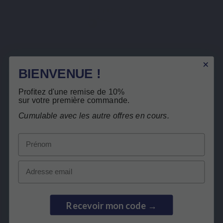
Graines de millet brevetées
Description
BIENVENUE !
Détails du produit
Retour gratuit
Profitez d'une remise de 10%
Produits liés
sur votre première commande.
Cumulable avec les autre offres en cours.
Les clients qui ont acheté ce produit ont
Prénom
également acheté :
Email
Recevoir mon code →