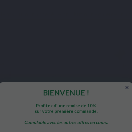
lients qui ont acheté ce produit ont également ac
BIENVENUE !
Rupture de stock
Profitez d'une remise de 10%
sur votre première commande.
MPLEXES
PACKS SANTÉ
ACIDES GR
Cumulable avec les autres offres en cours.
CARE
PILULIER 100%
HUILE D
RECYCLABLE
BOU