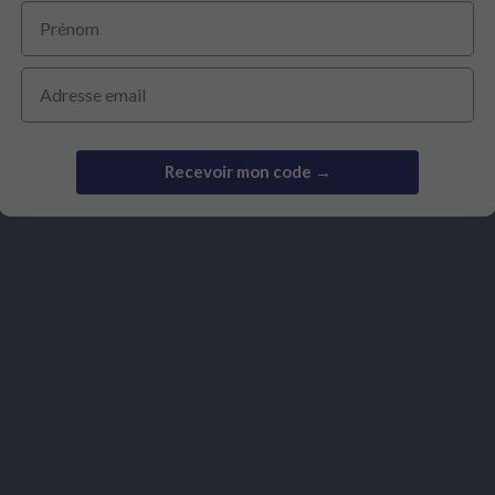
Prénom
46,70 €
3,50 €
Email
Recevoir mon code →
Produits consultés
BEST SELLER
Basé sur 6 avis
Basé sur 4 avis