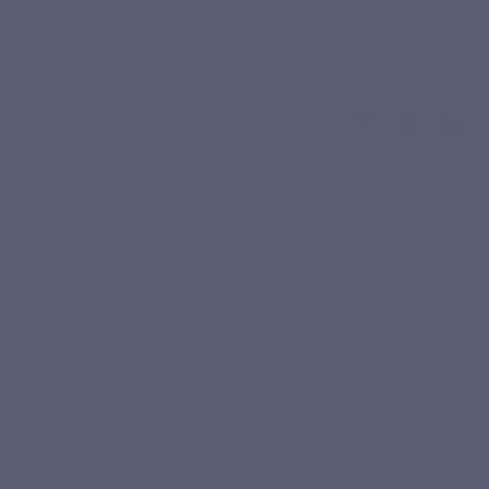
onseillers
Foire aux question (FAQ)
Français
00
Énergie - Tonus
Circulation veineuse
Polysaccharides végétaux
entale¹
enues
²