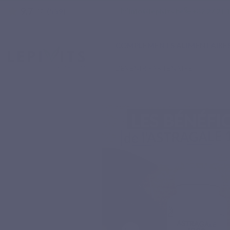
9.7
star
email
phone
info@lepivits.be
+32 27 21 
(559)
/10
COMPLÉMENTS ALIMENTAIRE
DEVENIR PARTENAIRE
Accueil
Compléments alimentaires naturels
Phytonutriments
ASTRAGALE 1