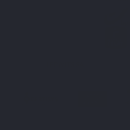
i
s
es
LEPIVITS SA
4 Avenue Franklin - Unité, 16 1300 Wavre Belgium |
+3227211620