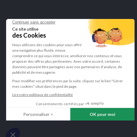
Certification Bcorp
Parrainez un am
Blog
Mentions légale
Gérer mes cooki