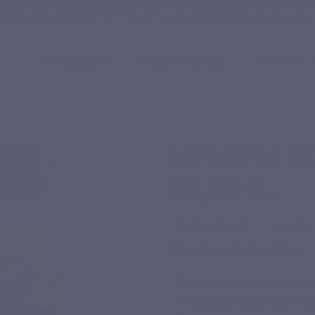
16 20
Le laboratoire LEPIVITS
Conseils santé & bien-être
Contacter nos c
S
PAR BESOIN
PRODUITS D'ÉTÉ
À PROPOS
000
ASTRAGALE 10
22,00 €
TTC
Phytonutriments
Immunité
Plante adaptogène -
Résistance physique
et
m
Défenses naturelles
sout