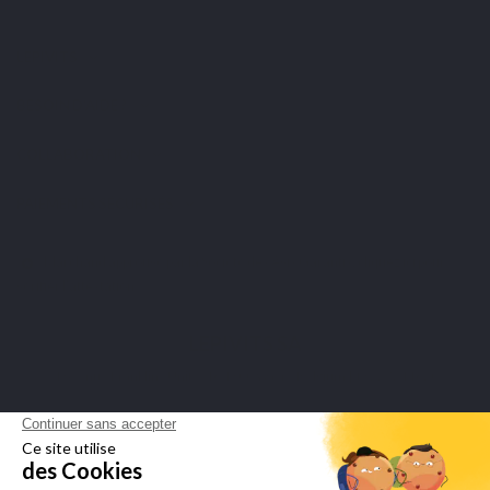
LEPIVITS
BESOIN D'AIDE ?
COLLABORATION
PAIEMENTS SÉCURISÉS
Marchand approuvé par la Société des Avis Garantis,
cliquez ici pour
vérifier l'attestation
.
LEPIVITS SA
4 Avenue Franklin - Unité, 16 1300 Wavre Belgium |
+3227211620