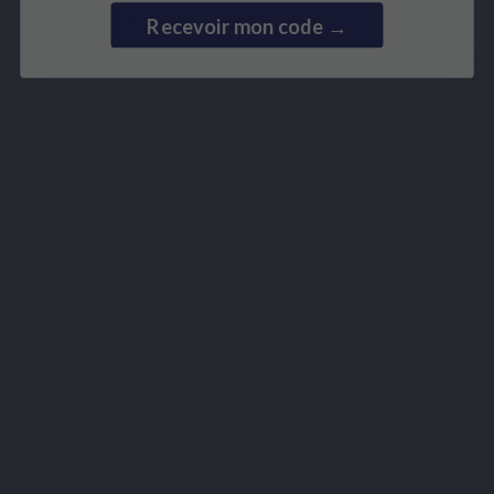
Joelle H.
Recevoir mon code →
Publié le 30/12/2025 à 07:01
(Date de commande : 17/12/2025)
A voir dans 6 mois !
Gilberte P.
Publié le 16/04/2025 à 11:41
(Date de commande : 27/03/2025)
pris depuis de nombreux mois pour renforcer la rigidité des os et
des cartilages (j'ai de l'ostéoporose) ainsi que l'élasticité de la
peau. J'imagine qu'il a été d'une grande importance pour m'éviter
une fracture du genou à la suite d'une mauvaise chute
("seulement" entorse invalidante pendant 1 mois). merci Silica!
Alexandre V.
Publié le 09/04/2021 à 13:16
(Date de commande : 30/03/2021)
Pas ressenti l'effet
Les clients qui ont acheté ce produit ont