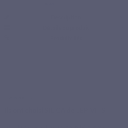
ajouté
Description
Détails du produit
Produits liés
Retour gratuit
AVIS VÉRIFIÉS
Ils ont choisi SILICA de LEPIVITS
Nos clients en parlent mieux que nous. Découvrez leurs