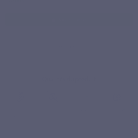
TTC
³ La silice de prêle contribue à la souplesse des articulations.
Ajouter au panier
⁴ Silica contient un extrait de prêle des champs titré à 7 % en
silice naturelle.
Qualités du produit
Gélule pullulan
Sans
Vegan
Recyclage
végétale
antiagglomérant,
sans stabilisant,
sans colorant ou
arôme artificiel