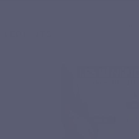
9.7
star
email
phone
info@lepivits.be
+32 27 21 
(559)
/10
COMPLÉMENTS ALIMENTAIRE
DEVENIR PARTENAIRE
Accueil
Compléments alimentaires naturels
Sels minéraux
SHILAJIT MAX