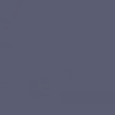
Ajout de vitamines B2 & B1
Gélules végétales pullula
En savoir plus >
Durée de la cure :
1
mois
2 gélules par jour avec un ve
Conditionnement
60 gélules - Cure recom
28,50 €
TTC