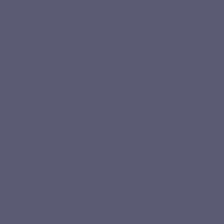
onseillers
Foire aux question (FAQ)
Français
munité
Énergie - Tonus
 de Shilajit Max
ardisé à 500mg/gélule
biodisponibles