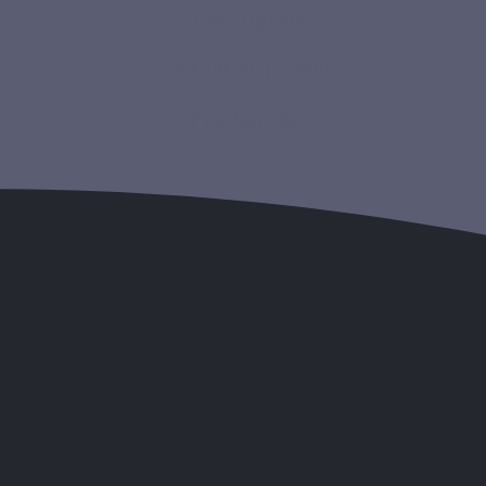
Description
Détails du produit
Produits liés
Max
 fatigue et au fonctionnement normal du système
ergétique normal et au fonctionnement du système
ents dans le Shilajit pur Himalaya [1].
chent plus
d’énergie
au quotidien.