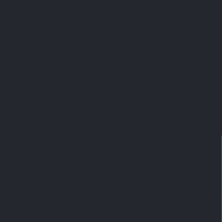
Les avantages techniques de la f
Extrait de Shilajit
standardisé, titré en acides
Vitamines B2 (Ribo-5-phosphate) et B12 (
directement assimilables.
Gélules 100 % végétales en pullulan
, issues
controversés.
Complément adapté aux régumes
vegan
, resp
FAQ : Vos questions sur le Shilajit
Qu’est-ce que le Shilajit pur Himalaya ?