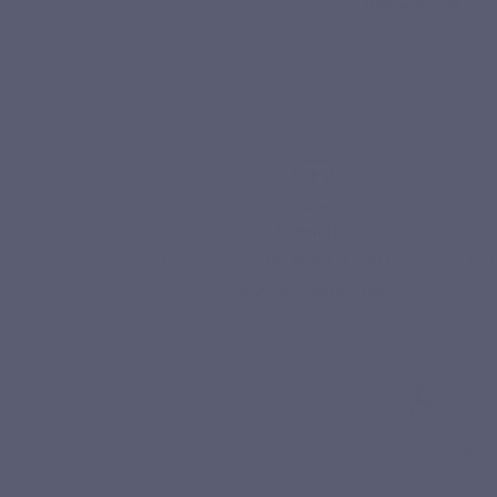
Immunité
La vitamine B12 contribue à la fonction normale d
système immunitaire.
Pai
Gélule pullulan végéta