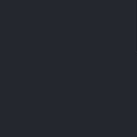
Le Shilajit est une résine naturelle formée da
particulièrement riche en acides fulviques et au
Quels sont les bienfaits du Shilajit Max ?
Quelle est la différence entre le Shilajit en r
Combien de temps puis-je prendre Shilajit M
Qu’est-ce qui différencie Shilajit Max des 
Quelle est la posologie recommandée pour Sh