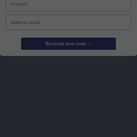
ns les hautes montagnes par la décomposition lente de matières o
Email
tres composés bioactifs [1].
Recevoir mon code →
ésine et en gélules ?
ax ?
autres compléments ?
ilajit Max ?