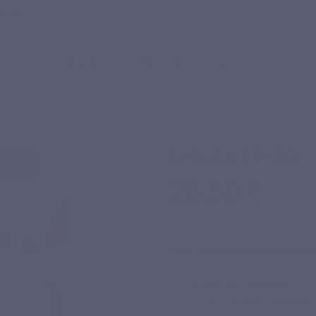
16 20
Le laboratoire LEPIVITS
Conseils santé & bien-être
Contacter nos c
S
PAR BESOIN
PRODUITS D'ÉTÉ
À PROPOS
SHILAJIT MAX
28,50 €
TTC
Sels minéraux
Stress
Im
Les atouts essentiels
Shilajit pur Himalaya
stand
Riche en
acides fulviques