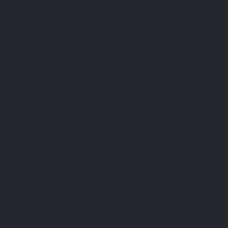
Conclusion
Avec
Shilajit Max – LEPIVITS
, vous faite
spécialement formulé pour accompagner votre
Une solution pratique, transparente, en accord 