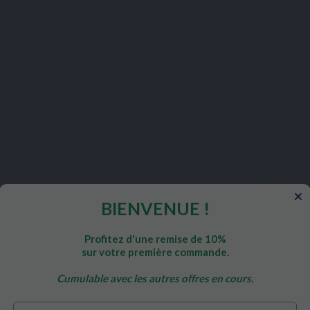
ormule
 fulviques et humiques pour une qualité optimale.
Méthylcobalamine)
sous formes actives,
 de fermentation naturelle, sans additifs
ectueux de votre organisme et de l’environnement.
BIENVENUE !
Profitez d'une remise de 10%
sur votre première commande.
 Max
Cumulable avec les autres offres en cours.
Prénom