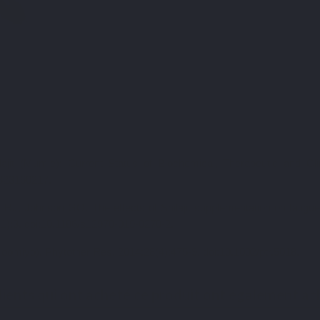
ajit (Mumie): Current Status of Biochemical, Therapeutic and Cl
823160217.
t RJ, Johnson GO. The effects of Shilajit supplementation on fatig
6(1):3. doi:10.1186/s12970-019-0270-2.
 moomiyo). Phytother Res. 2014;28(4):475-9. doi:10.1002/ptr.5018.
lients qui ont acheté ce produit ont également ac