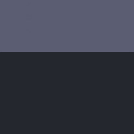
Les avantages santé du Shilajit 
La
vitamine B2
contribue à la réduction de la
nerveux.
La
vitamine B12 c
ontribue au métabolisme én
immunitaire.
Source d’
acides fulviques
, naturellement prés
Une formule idéale pour celles et ceux qui recher