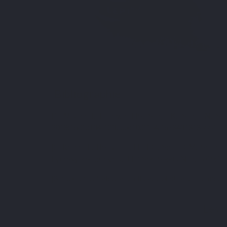
Bibliographie
[1] Mishra T, Dhaliwal HS, Singh K, Singh N. Shil
2019;15(2):104-120. doi:10.2174/1573401313666170
[2] Keller JL, Housh TJ, Hill EC, Smith CM, Schmid
hydroxyproline levels. J Int Soc Sports Nutr. 2019;1
[3] Stohs SJ. Safety and efficacy of shilajit (mumie,
Les c