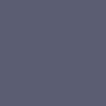
Energie
u
Les vitamines B2 et B12 contribuent à la réduction de la
Le
fatigue.
Qualités du produit
ement sécurisé
le
Sans antiagglomérant, sans st