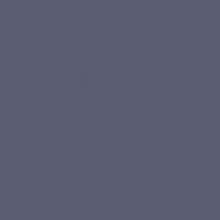
Stress
s vitamines B2 et B12 contribuent au fonctionnement
normal du système nerveux.
Livraison offerte dès 49€ d’achats Be
abilisant, sans colorant ou arôme artificiel ajouté