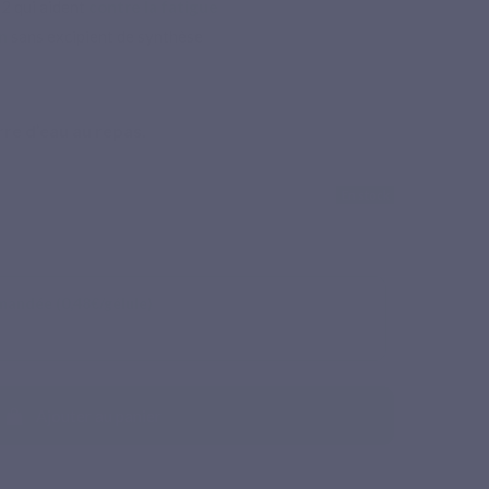
2 qui aident
contre la fatigue
n
sans excipient de synthèse
rre d’eau au repas.
En stock
mandée (0,48€/gélule)
Ajouter au panier