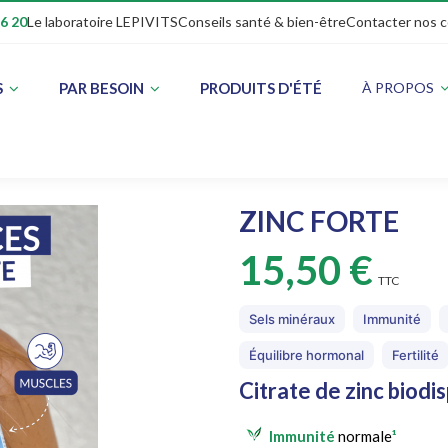
16 20
Le laboratoire LEPIVITS
Conseils santé & bien-être
Contacter nos c
S
PAR BESOIN
PRODUITS D'ÉTÉ
À PROPOS
ZINC FORTE
15,50 €
TTC
Sels minéraux
Immunité
Équilibre hormonal
Fertilité
Citrate de zinc biodi
Immunité
normale
¹