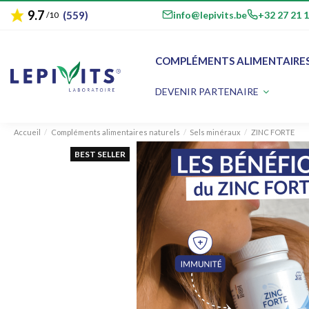
9.7
star
email
phone
info@lepivits.be
+32 27 21 
(559)
/10
COMPLÉMENTS ALIMENTAIRE
DEVENIR PARTENAIRE
Accueil
Compléments alimentaires naturels
Sels minéraux
ZINC FORTE
BEST SELLER