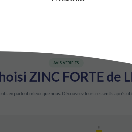
AVIS VÉRIFIÉS
 choisi ZINC FORTE de 
ents en parlent mieux que nous. Découvrez leurs ressentis après util
5