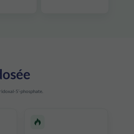
 dosée
yridoxal-5’-phosphate.