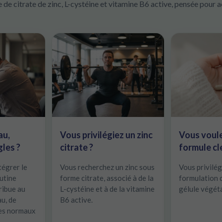
de citrate de zinc, L-cystéine et vitamine B6 active, pensée pour 
au,
Vous privilégiez un zinc
Vous voul
les ?
citrate ?
formule cl
tégrer le
Vous recherchez un zinc sous
Vous privilég
utine
forme citrate, associé à de la
formulation c
tribue au
L-cystéine et à de la vitamine
gélule végéta
u, de
B6 active.
les normaux