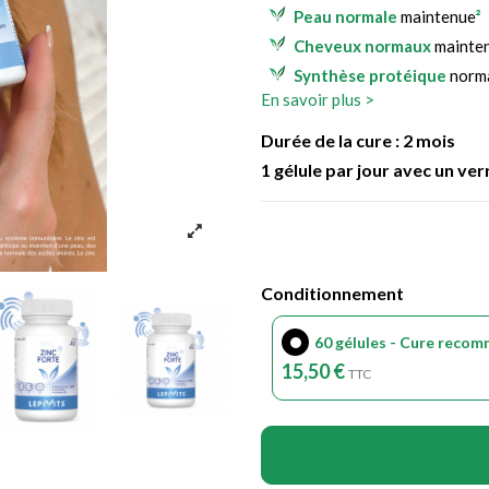
Peau normale
maintenue
²
Cheveux normaux
mainte
Synthèse protéique
norm
En savoir plus >
Besoins accrus en zinc, rou
Durée de la cure :
2
mois
est un complément alimentaire 
1 gélule par jour avec un ver
de la vitamine B6 active, dans
¹ Le zinc et la vitamine B6
immunitaire.
Conditionnement
² Le zinc contribue au maintie
60 gélules - Cure recom
³ Le zinc contribue au mainti
15,50 €
TTC
⁴ Le zinc contribue à une synt