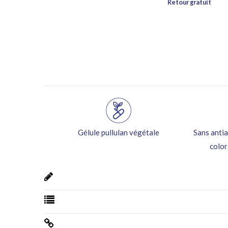
Gélule pullulan végétale
Sans antia
color
dès 49€ d’achats Benelux et France