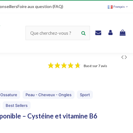
onseillers
Foire aux question (FAQ)
Français
Basé sur 7 avis
Ossature
Peau - Cheveux - Ongles
Sport
Best Sellers
sponible – Cystéine et vitamine B6