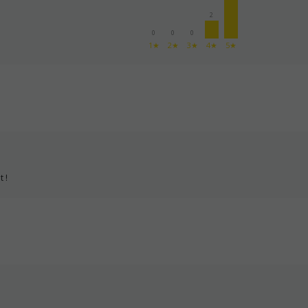
2
0
0
0
1★
2★
3★
4★
5★
 !