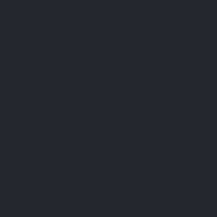
Bonne digestion
Youcef M.
Publié le 20/06/2025 à 22:37
(Date de commande : 07/06/2025)
Pour rester en bonne santé le fer est indispensable !
VOIR PLUS D'AVIS
Besoin d'aide ?
Notre équipe est là pour vous répondre
du Lundi au Vendredi de 8h30 à 19h.
Samedi de 10h à 17h.