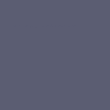
prise simple : 1 gélule par jour au repas, dans le respect de
la dose journalière recommandée.
Formule végétale & clear label
Fer Forte est formulé avec une gélule végétale en pullulan
et un excipient simple, l’amidon de riz. Une composition
courte, sans gélatine animale, adaptée aux routines
végétariennes et véganes.
FORMULE BIEN TOLÉRÉE
Un fer bien assimilé, sélectionné pour
sa tolérance digestive