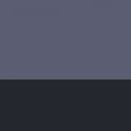
9.6
/10
VOIR L'ATTESTATION
Basé sur 6 avis
Youcef M.
Publié le 13/03/2026 à 19:06
(Date de commande : 02/03/2026)
Excellent
Marie-Paule R.
Publié le 05/02/2026 à 09:35
(Date de commande : 23/01/2026)
Efficace
Myriam L.
Publié le 24/01/2026 à 20:02
(Date de commande : 14/01/2026)
Ok
Marie-Paule D.
Publié le 20/12/2025 à 22:44
(Date de commande : 09/12/2025)