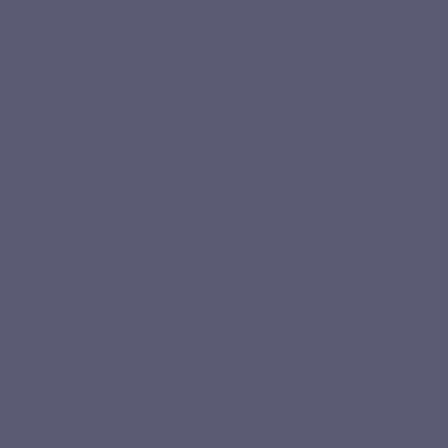
arôme artificiel
ajouté
Folate de 4ème génération à base de sel de glucosamine
Description
Détails du produit
Produits liés
Paiement sécurisé
Une formule fer bisglycinate avec
vitamines B actives
Fer Forte se distingue par l’utilisation de fer bisglycinate, une
forme chélatée dans laquelle le fer est lié à deux molécules de
glycine. Ce choix de formulation permet de proposer un