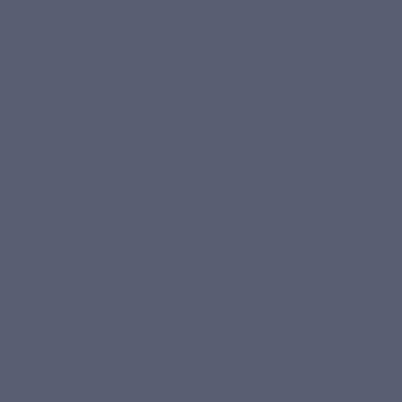
★★★★★
“Le seul fer que mon transit supporte bien."
Wassima
Achat vérifié
ACTIFS PRÉMIUM
Fer bisglycinate + B6 active +
Quatrefolic®