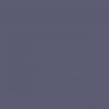
Français
0
Menu
Chercher
Connexion
Panier
Accueil
Compléments alimentaires naturels
Sels minéraux
FER FORTE
BEST SELLER