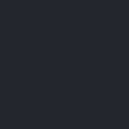
Fer Forte ?
Fer Forte est-il adapté aux régimes spéciaux ?
Y a-t-il des recommandations spécifiques pour la consommation de
Fer Forte ?
Prêt à commencer votre cure de Fer
Forte ?
Fer bisglycinate, vitamine B6 active et Quatrefolic®.
Optez pour une formule ciblée, végétale et bien tolérée.
JE DÉBUTE MA CURE