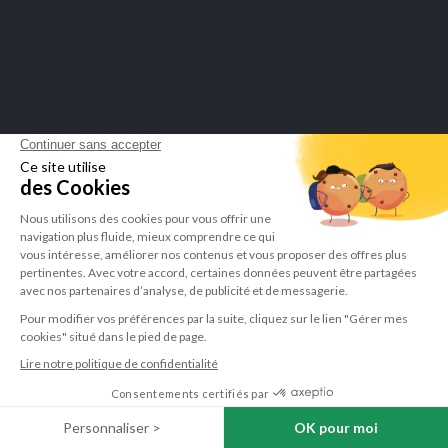
ENZYMES
ACIDES AMINÉS
COENZYME Q10
GLUTAMINE MAX
35,50 €
0,00 €
Produits consultés