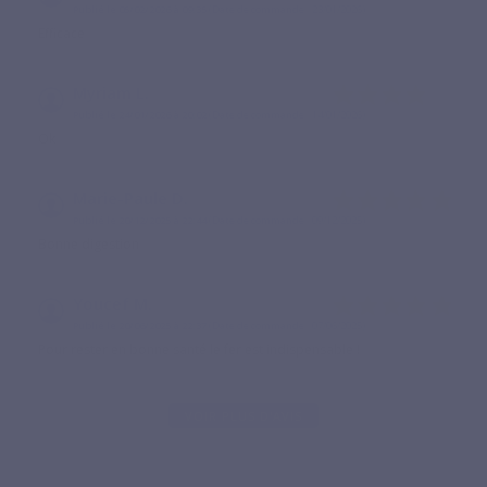
Publié le 05/02/2026 à 09:35
(Date de commande : 23/01/2026)
Efficace
Myriam L.
Publié le 24/01/2026 à 20:02
(Date de commande : 14/01/2026)
Ok
Marie-Paule D.
Publié le 20/12/2025 à 22:44
(Date de commande : 09/12/2025)
Bonne digestion
Youcef M.
Publié le 20/06/2025 à 22:37
(Date de commande : 07/06/2025)
Pour rester en bonne santé le fer est indispensable !
VOIR PLUS D'AVIS