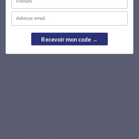
Email
Anna
Achat vérifié
Recevoir mon code →
★★★★★
“Me convient très bien, pas de nausées.”
Armande
Achat vérifié
★★★★★
“Facile à ingérer, pas de goût. Biologie au préalable
pour voir si dosage est bon.”
Sylvie
Achat vérifié