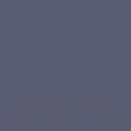
VOTRE ROUTINE
Votre cure Fer Forte, étape par étape
Fer Forte s’intègre dans une routine quotidienne simple,
avec un usage raisonné du fer et, idéalement, un
accompagnement par un professionnel de santé.