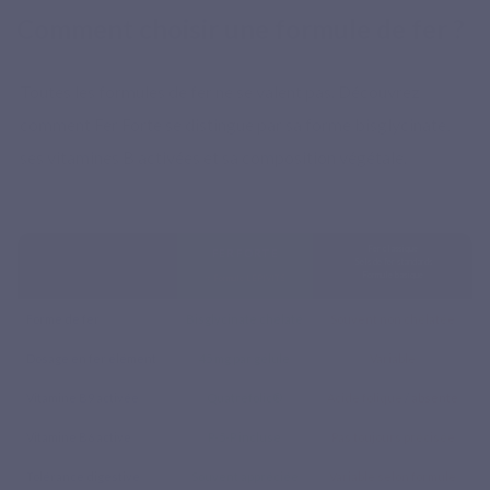
Comment choisir une formule de fer ?
Toutes les formules de fer ne se valent pas. Découvrez
comment Fer Forte se distingue par sa forme bisglycinate,
ses vitamines B activées et sa composition végétale.
Fer classique
FER FORTE
Sels de fer standards
Formule basique
⭐ Formule LEPIVITS
Forme de fer
Bisglycinate chélaté
Souvent non chélatée
Dosage en fer élément
45 mg par gélule
Variable
Vitamine B9 activée
Quatrefolic®
Acide folique
/
absente
Vitamine B6 active
P-5-P incluse
Pas toujours précisée
Tolérance digestive
Souvent appréciée
Variable selon formule