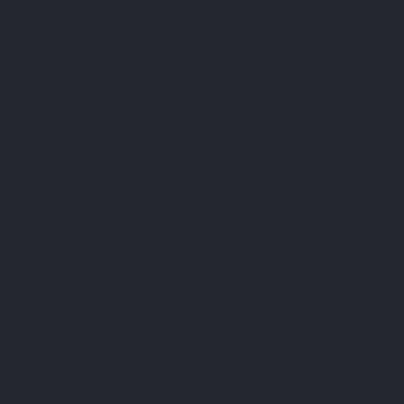
CONTACTEZ NOTRE SUPPORT
CONSULTEZ NOTRE FAQ
QUESTIONS FRÉQUENTES
Vos dernières hésitations
Pourquoi choisir Fer Forte par rapport à d'autres compléments en
fer ?
Fer Forte associe 45 mg de fer élément sous forme de