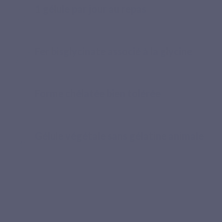
1 gélule par jour au repas
Fer bisglycinate associé à la glycine
Forme chélatée bien tolérée
Gélule végétale sans gélatine animale