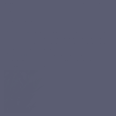
apport concentré en fer élément, avec une approche orientée
vers la tolérance digestive.
La formule associe également :
Quatrefolic®
: une forme brevetée de folate, correspondant à l’acide
(6S)-5-méthyltétrahydrofolique sous forme de sel de glucosamine.
Cette forme active de vitamine B9 ne nécessite pas la même étape de
conversion que l’acide folique classique.
Vitamine B6 active
: présente sous forme de pyridoxal-5’-phosphate,
forme coenzymée directement impliquée dans les fonctions
biologiques de la vitamine B6.