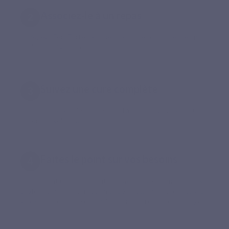
Associez-le à un repas
Intégrez Fer Forte à une habitude quotidienne pour
faciliter la régularité.
Suivez une cure complète
Le format 60 gélules correspond à environ 2 mois de cure à
raison d’1 gélule par jour.
Faites le point sur vos besoins
Le fer étant un minéral à utiliser avec discernement, un avis
professionnel est recommandé, notamment en cas de
grossesse, de prise de médicaments ou de cure prolongée.