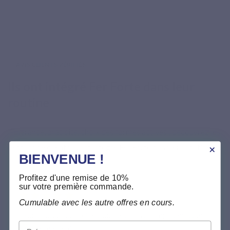
AVIS CLIENTS VÉRIFIÉS
Ils ont intégré Fer Forte dans leur
routine
Tolérance, praticité, choix des formes actives : découvrez les
retours de clients ayant intégré Fer Forte dans leur routine.
BIENVENUE !
Profitez d'une remise de 10%
sur votre première commande.
★★★★★
Cumulable avec les autre offres en cours.
“Bon produit conseillé pour ses bons composants par
Prénom
un pharmacien”