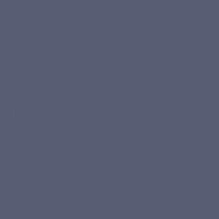
Gélule végétale
Pullulan végétal
Variable
Composition clear label
Amidon de riz
Selon formule
Prise quotidienne
1 gélule au repas
Variable
AVIS VÉRIFIÉS
Ils ont choisi Fer Forte
Nos clients parlent mieux de Fer Forte que nous. Découvrez
leurs ressentis après utilisation.