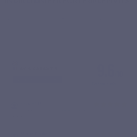
Ils ont choisi FER FORTE de LEPIVITS
Nos clients en parlent mieux que nous. Découvrez leurs
ressentis après utilisation.
9.6
/10
VOIR L'ATTESTATION
Basé sur 6 avis
Youcef M.
Publié le 13/03/2026 à 19:06
(Date de commande : 02/03/2026)
Excellent
Marie-Paule R.