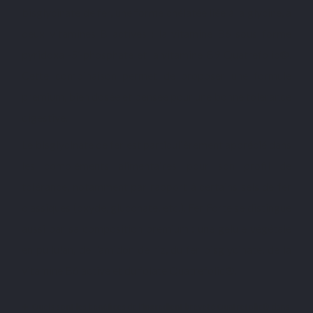
bisglycinate de fer, une forme chélatée liée à la glycine, à
deux vitamines B actives : la vitamine B6 sous forme
pyridoxal-5’-phosphate et la vitamine B9 Quatrefolic®.
Cette combinaison permet de proposer une formule
premium, bien dosée et pensée pour une bonne tolérance
digestive.
Le bisglycinate de fer est particulièrement apprécié dans
les compléments alimentaires pour son profil de
tolérance, notamment par rapport à certains sels de fer
classiques (oxyde, gluconate, etc.). Fer Forte se distingue
aussi par sa composition premium : une gélule végétale
en pullulan, de l’amidon de riz, du fer bisglycinate, de la
vitamine B6 active et du folate Quatrefolic®.
Quels sont les bénéfices de l'ingrédient breveté Quatrefolic® dans