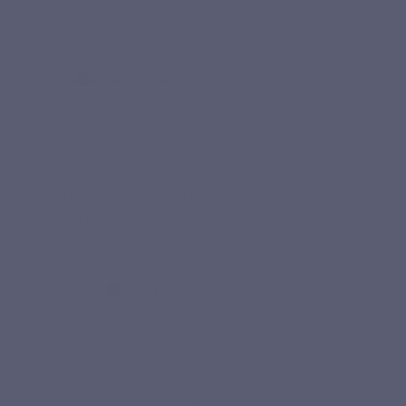
nécessaire. Pas besoin de prendre 2 ou 3 boîtes de
vitamines différentes.”
Amelia
Achat vérifié
★★★★★
“Cela fait 2 semaines que je prends les vitamines et je
sens déjà la différence ! Moins fatiguée et motivée
pour la journée.”
Stéphanie P.
Achat vérifié
★★★★★
“Conseillé par nutrithérapeute. Très complet et moins