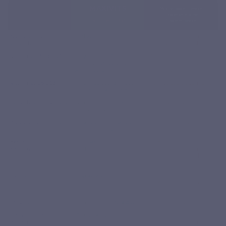
MAXIVITS
Multivitamine classique
Formule généraliste
⭐ Formule LEPIVITS
Complexe basique
Nombre d'actifs
21 actifs
ciblés dans 1
8 à 12 en moyenne,
essentiels
seule gélule
souvent incomplets
Vitamine B9 (folate)
Quatrefolic® : forme
Acide folique standard :
active,
directement
nécessite une conversion
assimilée
par l'organisme
par le foie
Vitamines B6, B12
Formes coenzymées,
Formes basiques, moins
prêtes à l'emploi
bien utilisées par le corps
Fer, cuivre, manganèse
Volontairement exclus s
Souvent présents
avec la vitamine C
Polyphénols naturels
4 polyphénols
naturels
Rares ou absents
issus de plantes
Excipients
Clear
: ni colorant, ni
Souvent présents
controversés
stabilisant, ni arôme
(dioxyde silicium,
artificiel
microcristalline cellulose,
etc.)
Gélule
végétale
en pullulan
Gélatine animale ou
HPMC dans la majorité
des cas
Origine
Fabriqué en
Belgique
Origine souvent floue
Couverture des
1 seule gélule
suffit pour
Nécessite souvent
besoins
couvrir 21
plusieurs compléments