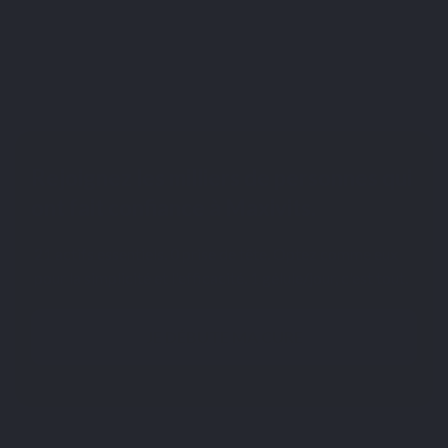
Rejoignez les milliers de personnes qui
ont fait confiance à Maxivits.
21 actifs essentiels. 0 prise de tête. Optez comme eux
pour la simplicité et l'efficacité. 1 gélule/jour, c'est tout.
JE DÉBUTE MA CURE