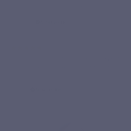
onéreux que d'autres produits similaires.”
Marie-Paule
Achat vérifié
★★★★★
“Très bon produit, produit local de Belgique (Wavre),
composition super intéressante, facile à avaler, aucune
odeur.”
Marek W.
Achat vérifié