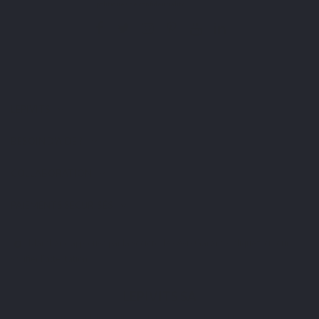
J'ai lu et j'accepte les
politiques de confidentialité
.
LEPIVITS
BESOIN D'AIDE ?
COLLABORATION
PAIEMENTS SÉCURISÉS
Marchand approuvé par la Société des Avis Garantis,
cliquez ici pour
vérifier l'attestation
.
LEPIVITS SA
4 Avenue Franklin - Unité, 16 1300 Wavre Belgium |
+3227211620