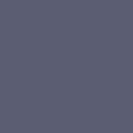
AVIS CLIENTS VÉRIFIÉS
Ils ont intégré Maxivits dans leur
routine
Fatigue, rythme chargé, besoins essentiels : ils ont choisi
Maxivits. Voici ce qu’ils ont constaté au quotidien.
★★★★★
“Le top des vitamines. Il contient tout ce qui est