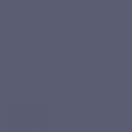
VOTRE ROUTINE
Votre cure Maxivits, étape par étape
La régularité fait la différence pour soutenir votre énergie
au quotidien : voici comment structurer simplement votre
cure pour en tirer le meilleur.