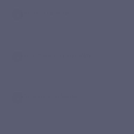
Ancrez l’habitude
Associez MAXIVITS à votre petit-déjeuner ou à un repas
fixe pour ne pas l’oublier.
Suivez une cure complète
Le format 30 gélules correspond à environ 1 mois de cure, à
raison d’une gélule par jour.
Poursuivez si besoin
Le format 90 gélules est idéal pour accompagner une
routine quotidienne ou une cure de 3 mois, avec simplicité
et régularité.