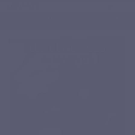
Français
0
Menu
Chercher
Connexion
Panier
Accueil
Compléments alimentaires naturels
Vitamines & Minéraux
MAXIVITS
BEST SELLER