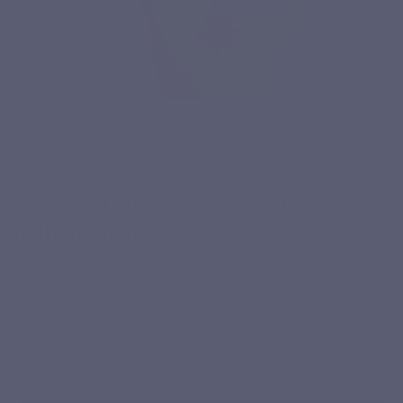
POURQUOI MAXIVITS ?
Comment choisir une formule de
multivitamines ?
Toutes les multivitamines ne se valent pas. Découvrez
comment MaxiVits se distingue des formules plus basiques
du marché.