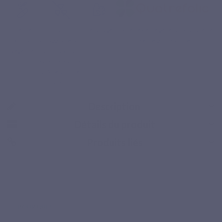
Gélule
Sans
Recyclage
Folate de 4ème génération à base de
pullulan
antiagglomérant,
sel de glucosamine
végétale
sans stabilisant,
sans colorant ou
arôme artificiel
ajouté
Description
Détails du produit
Produits liés
Paiement sécurisé
POUR QUI ?