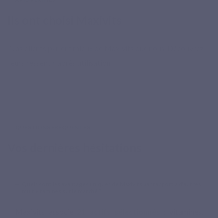
Ils ont choisi Maxivits
Nos clients parlent mieux de Maxivits que nous. Découvrez
leurs ressentis après utilisation.
QUESTIONS FRÉQUENTES
Vos dernières hésitations
Quels sont les avantages uniques de Maxivits par rapport à d'autres
multivitamines sur le marché ?
Maxivits associe
21 actifs sélectionnés
: vitamines,