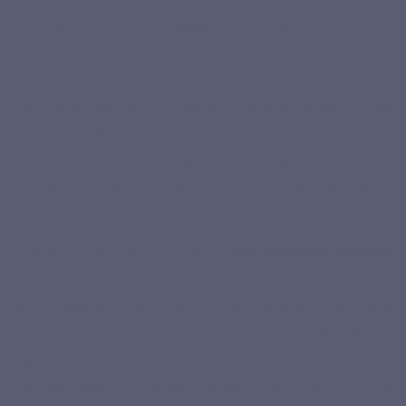
micronutriments
en parallèle
Économies au
Un seul flacon
pour
3 à 4 flacons à acheter, soit
quotidien
couvrir tous les besoins
un budget bien plus élevé
essentiels
Choisir un complément multivitaminé ne se résume pas au
nombre de vitamines affichées sur l’étiquette. La qualité d’une
formule dépend aussi du choix des formes utilisées, de
l’équilibre entre les nutriments, de la présence ou non de
certains minéraux, et de la cohérence globale de la
composition.
Maxivits a été conçu comme un
multivitamines nouvelle
génération
, associant vitamines, minéraux, oligo-éléments et
actifs végétaux dans une formule complète, mais sans
surcharger inutilement l’organisme. Sa formule
sans fer ni
cuivre
répond à un choix technique précis, particulièrement
pertinent dans un complexe contenant de la vitamine C et