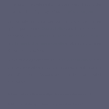
minéraux, oligo-éléments, caroténoïdes, flavonoïdes
naturels et N-acétyl-L-cystéine, en
1 gélule par jour
.
Sa formule se distingue par le choix de formes
spécifiques comme
Quatrefolic®
, une forme brevetée
de folate, le
zinc citrate
, le
sélénium issu de levure
,
la
vitamine E d’origine naturelle
et plusieurs vitamines
B sous formes actives.
Maxivits est également formulé
sans fer ni cuivre
, avec
une gélule végétale en pullulan et un excipient naturel à
base d’amidon de riz, dans une approche clean label et
qualitative.
Pourquoi Maxivits n'inclut-il pas de fer dans sa formulation ?
Maxivits est-il adapté à tous les régimes alimentaires ?