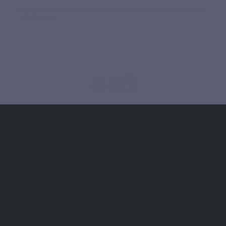
Quelle est l'importance du label Quatrefolic® dans la formulation
de Maxivits ?
Besoin d'aide ?
Notre équipe est là pour vous répondre
du Lundi au Vendredi de 8h30 à 19h.
Samedi de 10h à 17h.
CONTACTEZ NOTRE SUPPORT
CONSULTEZ NOTRE FAQ