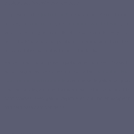
plusieurs actifs sensibles à l’oxydation.
La présence de
Quatrefolic®
, de vitamines B sous formes
actives, de
zinc citrate
, de
sélénium issu de levure
, de
vitamine E d’origine naturelle et de caroténoïdes végétaux
permet à Maxivits de se positionner comme une alternative
plus qualitative aux multivitamines standards.
Pensé pour une prise quotidienne simple, Maxivits
accompagne les personnes qui souhaitent
simplifier leur
routine micronutritionnelle
avec une seule gélule par jour,
tout en privilégiant une formule clean label, sans additifs
controversés, avec gélule végétale en pullulan et excipient
naturel à base d’amidon de riz.
AVIS VÉRIFIÉS