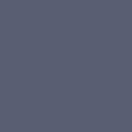
Recommandé par les pharmaciens
Une formule exigeante, du choix des
actifs à la prise quotidienne
21 actifs essentiels
Sans fer, cuivre ni manganèse pour
limiter les interactions
Des formes biodisponibles et
différenciantes