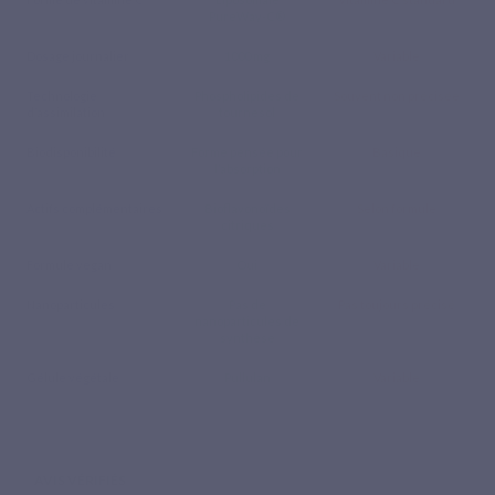
PureWay-C®
Dosage journalier
1000 mg
Variable
Technologie
Phospholipides de
Souvent non précisée
d’assimilation
tournesol
Biodisponibilité
Forme pensée pour
Basique
l’absorption
Actifs complémentaires
Bioflavonoïdes
Selon formule
citriques
Formule vegan
Oui
Variable
Nanoparticules
Pas de
Pas toujours précisé
nanoparticules de
synthèse
Gélule végétale
Pullulan
Variable
AVIS VÉRIFIÉS