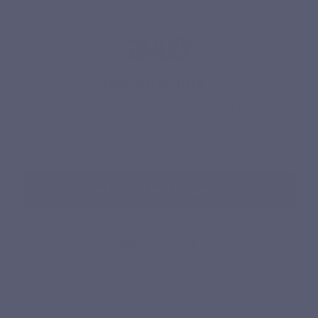
Besoin d'aide ?
Notre équipe est là pour vous répondre
du Lundi au Vendredi de 8h30 à 19h.
Samedi de 10h à 17h.
CONTACTEZ NOTRE SUPPORT
CONSULTEZ NOTRE FAQ