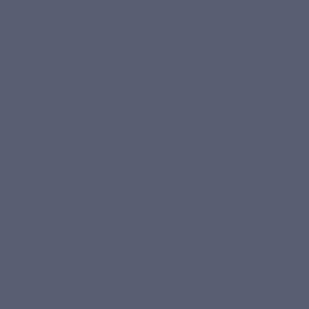
Conseillé par les pharmaciens
Une vitamine C liposomale bien
dosée, pratique et bien pensée
2 gélules par jour, simplement au repas
1000 mg de vitamine C par dose
journalière
Forme PureWay-C™ avec
phospholipides
Formule premium