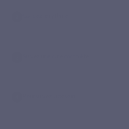
Gardez le rythme
Associez la prise à une habitude quotidienne pour
l’intégrer naturellement à votre routine.
Suivez une cure complète
Le format 60 gélules correspond à 1 mois de cure, à raison
de 2 gélules par jour.
Poursuivez si besoin
Le format 2 x 60 gélules convient aux routines suivies ou
aux cures plus longues.