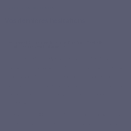
QUESTIONS FRÉQUENTES
Vos dernières hésitations
En quoi la technologie liposomale PureWay-C™ est-elle
intéressante pour la vitamine C ?
La technologie PureWay-C™ associe la vitamine C à des
phospholipides issus de lécithine de tournesol et à des
lipides spécifiques. Cette approche liposomale permet
d’intégrer l’acide ascorbique dans une matrice lipidique,
pensée pour accompagner son transport dans
l’organisme.
Dans Vit C 1000 LEPIVITS, cette forme brevetée est
associée à des bioflavonoïdes citriques et à une gélule