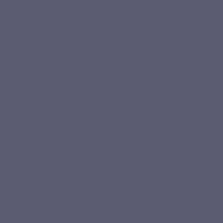
VOTRE ROUTINE
Votre cure Vit C 1000 Liposomale,
étape par étape
La régularité fait la différence pour accompagner les
périodes exigeantes : voici comment structurer
simplement votre cure pour en tirer le meilleur.