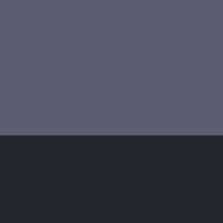
végétale en pullulan, pour proposer une vitamine C
liposomale hautement dosée, avec 1000 mg d’acide
ascorbique par dose journalière.
Qu'est-ce qui rend le PureWay-C® différent des autres formes de
vitamine C ?
Pourquoi ajouter des bioflavonoïdes citriques à Vit C 1000 ?
Ce produit convient-il aux régimes végétariens ou végans ?
Comment prendre Vit C 1000 Liposomale au quotidien ?
Prêt à commencer votre cure de Vit C
1000 Liposomale ?