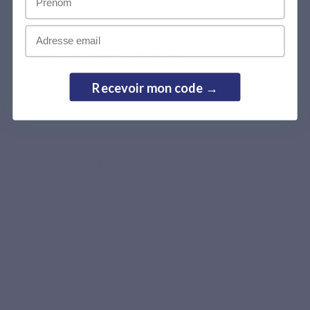
Email
Bioflavonoïdes citriques
Présents naturellement dans les agrumes, les
Recevoir mon code →
bioflavonoïdes citriques complètent la formule dans une
logique d’association avec la vitamine C.
Formule vegan & clear
Vit C 1000 est présenté dans une gélule végétale en
pullulan, sans conservateur ajouté et sans nanoparticules
de synthèse. Une formule claire, moderne et compatible
avec les routines véganes.