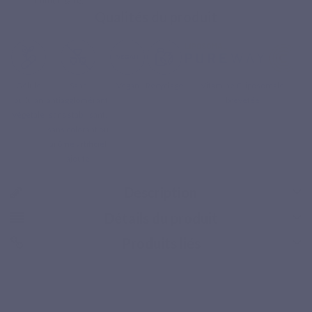
immunitaire.
Qualités du produit
Gélule
Sans
Vegan
Recyclage
Vitamine C liposomale
pullulan
antiagglomérant,
brevetée
végétale
sans stabilisant,
sans colorant ou
arôme artificiel
ajouté
Paiement sécurisé
Description
Détails du produit
Produits liés