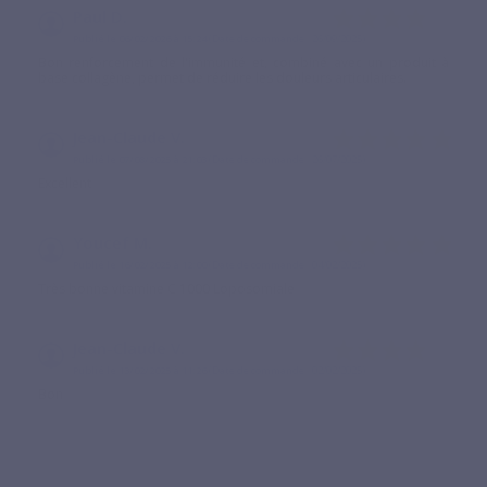
Paul D.
Publié le 06/02/2026 à 15:24
(Date de commande : 26/09/2025)
Bon renforcement de l'immunité et, combiné avec un produit à
base collagène, permet de réduire les douleurs articulaires.
Jean-Claude V.
Publié le 07/08/2025 à 21:03
(Date de commande : 26/07/2025)
Excellent
Youcef M.
Publié le 16/02/2025 à 12:00
(Date de commande : 04/02/2025)
Très bonne vitamine C 1000 Loposomiale
Jean-Claude V.
Publié le 13/02/2025 à 11:26
(Date de commande : 02/02/2025)
Bon