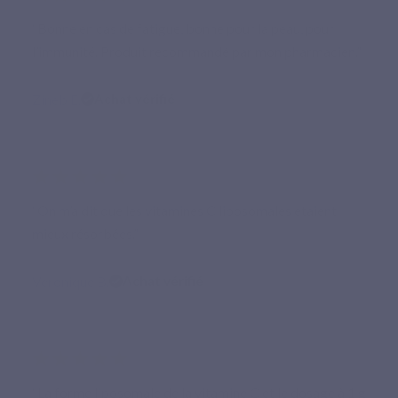
“Bonne en cas de fatigue, bonne pour la peau, pour
l’immunité. Produit recommandé par mon pharmacien.”
Zineb E.
Achat vérifié
★★★★★
“On m’a dit que les vitamines C liposomales étaient
mieux résorbées.”
Veronique B.
Achat vérifié
★★★★★
“La forme liposomale de la vitamine C et le dosage à 1 g