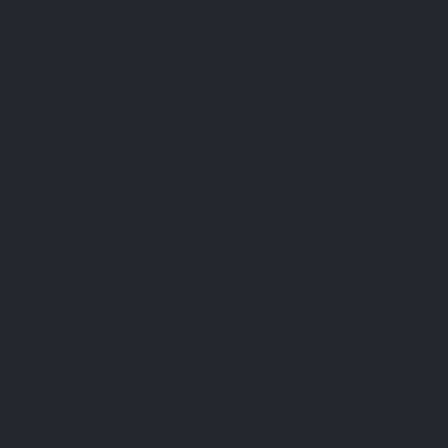
Optez pour Vit C 1000 Liposomale
LEPIVITS
Vit C 1000 Liposomale LEPIVITS s’adresse à celles et ceux
qui recherchent une vitamine C hautement dosée, pratique à
intégrer au quotidien, avec une forme premium PureWay-C™
associant vitamine C, phospholipides de tournesol et
bioflavonoïdes citriques.
Sa prise simple de 2 gélules par jour au repas permet
d’apporter 1000 mg de vitamine C dans une formule vegan,
sans conservateur ajouté ni nanoparticules de synthèse.
Un choix clair pour intégrer une vitamine C liposomale
différenciante dans votre routine, avec la qualité de
formulation LEPIVITS.