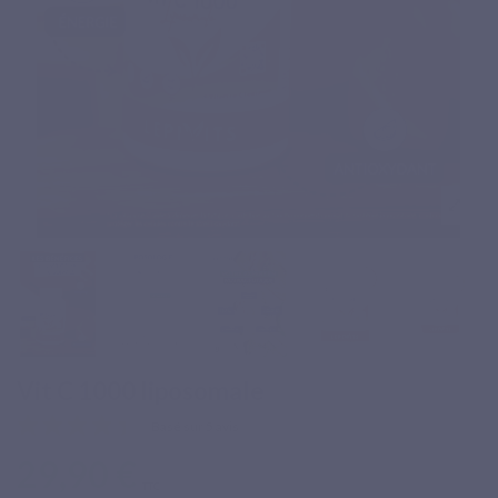
Vit C 1000 liposomale
Basé sur 5 avis
29,90 €
TTC