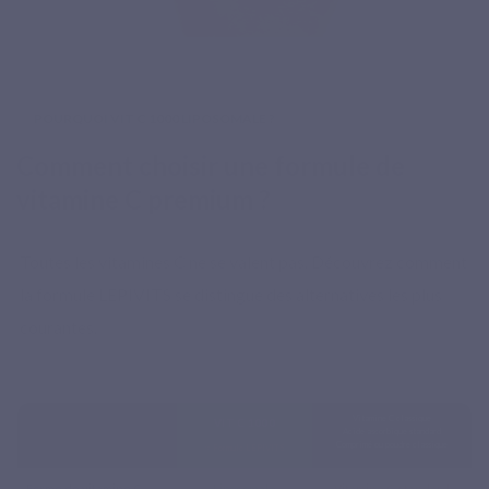
POURQUOI VIT C 1000 LIPOSOMALE ?
Comment choisir une formule de
vitamine C premium ?
Toutes les vitamines C ne se valent pas. Découvrez comment
la formule LEPIVITS se distingue des alternatives les plus
courantes.
Vitamine C classique
VIT C 1000
Acide ascorbique standard
Comprimé ou poudre classique
⭐ Formule LEPIVITS
Forme de vitamine C
Liposomale
Vitamine C standard