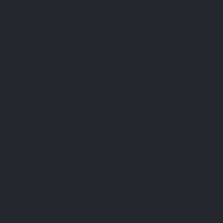
1000 mg de vitamine C, technologie liposomale
PureWay-C® et formule premium. Optez pour une
routine quotidienne clear, pratique et bien assimilable.
JE DÉBUTE MA CURE