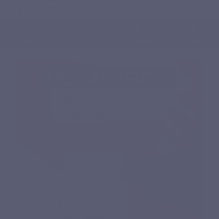
Français
0
Menu
Chercher
Connexion
Panier
Accueil
Compléments alimentaires naturels
Vitamines
Vit C 1000 liposomale