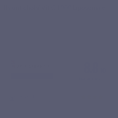
Ils ont choisi Vit C 1000 Liposomale
Nos clients parlent mieux de Vit C 1000 Liposomale que
nous. Découvrez leurs ressentis après utilisation.
8.8
/10
VOIR L'ATTESTATION
Basé sur 5 avis
Richard J.
Publié le 28/03/2026 à 18:08
(Date de commande : 16/03/2026)
Bon