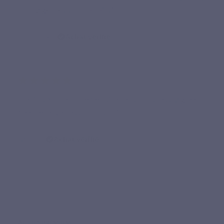
poru 2 gélules sont parfaits.”
Françoise J.
Achat vérifié
★★★★★
“Faciles à prendre, même si la capsule est assez grande,
finalement ça passe tout seul.”
Maria L.
Achat vérifié
ACTIFS PRÉMIUM