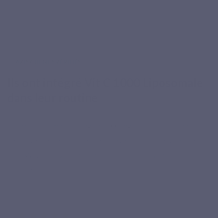
AVIS CLIENTS VÉRIFIÉS
Ils ont intégré Vit C 1000 Liposomale
dans leur routine
Forme liposomale, dosage à 1000 mg, prise quotidienne :
découvrez les retours de clients ayant choisi une vitamine C
PureWay-C™ avec phospholipides et bioflavonoïdes
citriques.
★★★★★