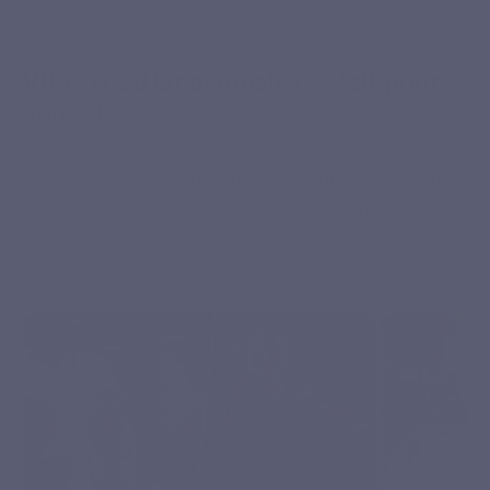
POUR QUI ?
Vit C 1000 Liposomale est fait pour
vous si…
Vous recherchez un apport élevé en vitamine C, sous forme
liposomale PureWay-C™, à intégrer dans une routine
quotidienne.