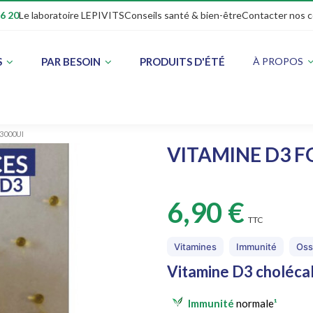
16 20
Le laboratoire LEPIVITS
Conseils santé & bien-être
Contacter nos c
S
PAR BESOIN
PRODUITS D'ÉTÉ
À PROPOS
3000UI
VITAMINE D3 F
6,90 €
TTC
Vitamines
Immunité
Oss
Vitamine D3 cholécal
Immunité
normale
¹