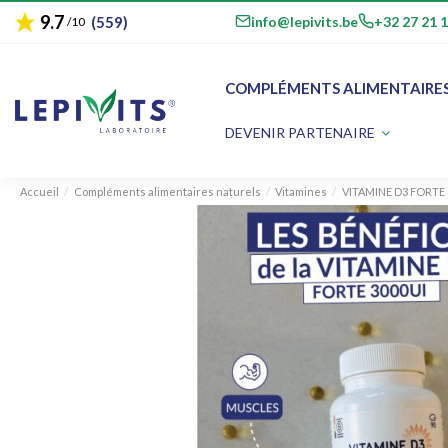
9.7
star
email
phone
info@lepivits.be
+32 27 21 
(559)
/10
COMPLÉMENTS ALIMENTAIRE
DEVENIR PARTENAIRE
Accueil
Compléments alimentaires naturels
Vitamines
VITAMINE D3 FORTE 