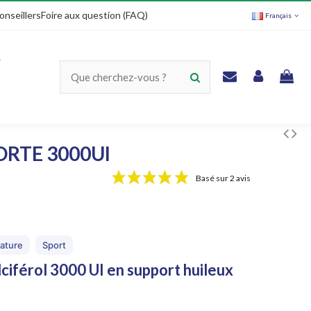
onseillers
Foire aux question (FAQ)
Français
ORTE 3000UI
Basé sur 2 avis
ature
Sport
ciférol 3000 UI en support huileux