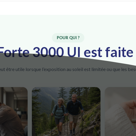
POUR QUI ?
orte 3000 UI est faite
t être utile lorsque l’exposition au soleil est limitée ou que les be