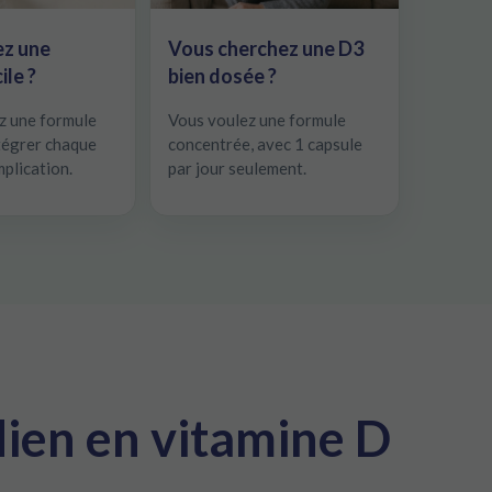
ez une
Vous cherchez une D3
ile ?
bien dosée ?
z une formule
Vous voulez une formule
ntégrer chaque
concentrée, avec 1 capsule
mplication.
par jour seulement.
dien en vitamine D