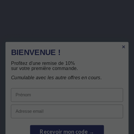
Sign up to newsletter
BIENVENUE !
You may unsubscribe at any moment. For that purpose, please find our contact info in the legal
notice.
Profitez d'une remise de 10%
I have read and accept the
privacy policy
.
sur votre première commande.
Cumulable avec les autre offres en cours.
Prénom
Email
LEPIVITS
NEED HELP?
Recevoir mon code →