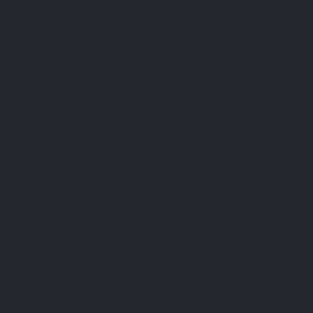
English
0
Menu
Search
Sign in
Cart
Home
Blog
Micronutrition
Comparaison entre la Vitamine D2 et D3 : Lequel est le
Meilleur Choix pour Vous ?
Comparaison entre la Vitamine D2 et
D3 : Lequel est le Meilleur Choix pour
Vous ?
12-02-2024
Micronutrition
Twitter
Previous
Main
Facebook
article
page
Pinterest