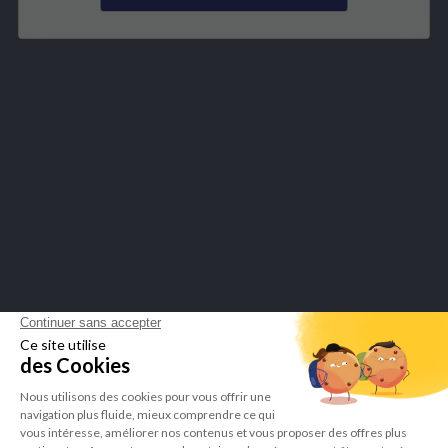
COLLABORATION
SECURE PAYMENTS
Merchant approved by Guaranteed Reviews Company,
click here to
display attestation
.
LEPIVITS SA
4 Avenue Franklin - Unité, 16 1300 Wavre Belgium |
+3227211620