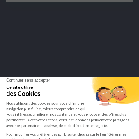
SECURE PAYMENTS
Merchant approved by Guaranteed Reviews Company,
click here to
display attestation
.
LEPIVITS SA
4 Avenue Franklin - Unité, 16 1300 Wavre Belgium |
+3227211620