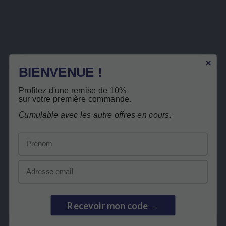
Sign up to newsletter
BIENVENUE !
You may unsubscribe at any moment. For that purpose, please find our contact info in the legal
notice.
Profitez d'une remise de 10%
sur votre première commande.
I have read and accept the
privacy policy
.
Cumulable avec les autre offres en cours.
Prénom
Email
LEPIVITS
NEED HELP?
Recevoir mon code →
COLLABORATION