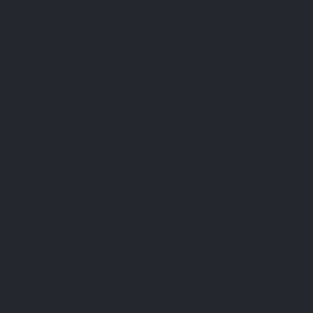
English
0
Menu
Search
Sign in
Cart
Home
Blog
Micronutrition
Tous les sels de magnésium se valent-ils ? Focus sur le
L-thréonate
Tous les sels de magnésium se valent-
ils ? Focus sur le L-thréonate
30-04-2026
Micronutrition
Twitter
Previous
Main
Facebook
article
page
Pinterest