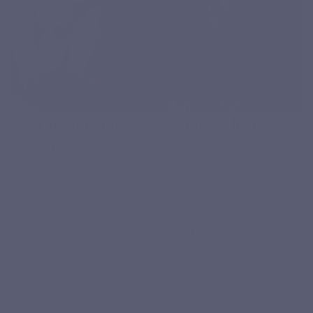
Pourquoi pratiquez-vous une activité
physique ?
Gilles
:
Bonjour, je m'appelle Gilles. Je fais du sport depuis
que je suis tout petit en ayant démarré avec l'athlétisme et le
rugby pendant plusieurs années. J’ai découvert l’escalade il y
a 5 ans. Cette discipline sportive fait maintenant partie de
mon quotidien.
Depuis 2 ans, j'ai commencé à prendre mes entraînements
beaucoup plus au sérieux avec une réelle envie de progresser