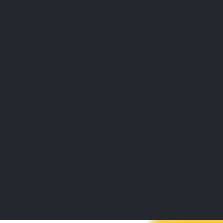
LEPIVITS
BESOIN D'AIDE ?
COLLABORATION
PAIEMENTS SÉCURISÉS
Marchand approuvé par la Société des Avis Garantis,
cliquez ici pour
vérifier l'attestation
.
LEPIVITS SA
4 Avenue Franklin - Unité, 16 1300 Wavre Belgium |
+3227211620