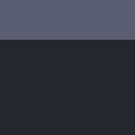
Nanok expédition est un triathlon atypique au Groenland qui
débutera en avril 2021. Cette aventure durera 5 mois en
autonomie totale et nous nous préparons à cette expédition
depuis septembre 2018.
Il y a 3 disciplines sportives :
Expédition polaire : Nous traverserons la calotte du Groenland d'ouest de
600 km pendant 1 mois. Nous devrons affronter le froid, le vent et surtout
survivre en autonomie totale.
Expédition en kayak : Nous traverserons 1000 km sur la côte Est pendant 1
mois et demi. Nous serons limités en nourriture. Le kayak peut avoir une
réserve de nourriture de maximum un mois et demi. Nous alternerons avec
notre kayak sur l’eau e la banquise.
Escalade : Nous terminerons notre aventure par l'ouverture d'un "big wall"
dans la région des fjords du Cap Farewell. L’ascension de cette paroi en
granite serait l’apogée de notre expédition.
Et n'oublions pas les ours polaires que nous éviterons de