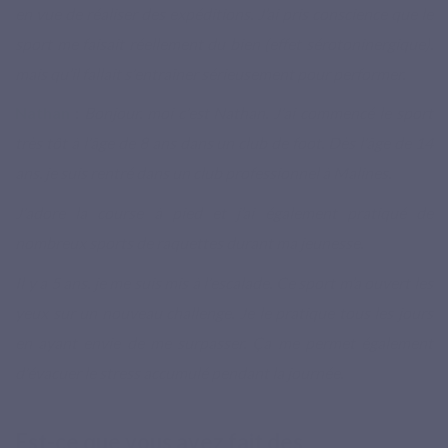
en vue de réaliser des expéditions. J’ai pris conscience que le
sport me faisait réellement du bien (effet sérotoninergique),
mais qu’il fallait s'entraîner sérieusement pour performer.
Nathan
:
Bonjour, moi c'est Nathan. J'ai commencé le sport
très tôt à l'âge de 8 ans dans un club de foot. Dès l'âge de 14
ans, je suis rentré dans un club professionnel à Malines.
J'adore la course à pied et j’ai également pratiqué de
nombreux sports de raquettes durant ma jeunesse.
Il y a 5 ans, je me suis mis à l'escalade. Ce sport m’a ouvert les
yeux sur un nouveau challenge. Je le pratique tous les jours
en ayant envie de me surpasser. Ça me permet également
d'évacuer le stress accumulé pendant la journée.
Est-ce que vous avez fait des