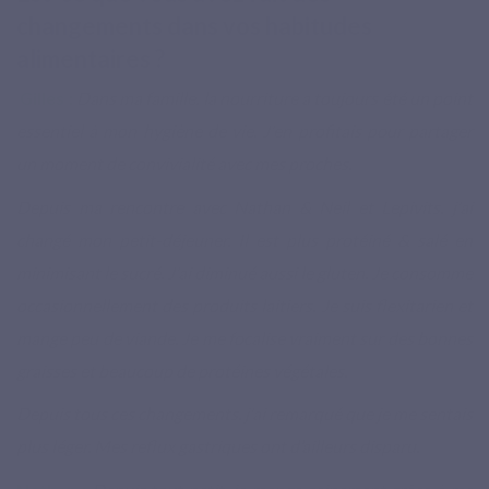
changements dans vos habitudes
alimentaires ?
Gilles :
Dans ma famille, la nourriture a toujours été un point
essentiel à mon hygiène de vie. J'en profitais pour partager
un moment de convivialité avec mes proches.
Depuis ma rencontre avec Nathan & Neil et Lepivits, j'ai
changé mon petit-déjeuner. Il est plus protéiné & salé en
minimisant le sucré. J'ai diminué aussi le gluten. Je consomme
occasionnellement des produits laitiers. Je suis flexitarien et
mange peu de viande. Je me focalise vraiment sur des bonnes
graisses et beaucoup de protéines végétales.
Depuis tous ces changements, j'ai remarqué que je me sentais
plus léger. Mes reflux gastriques ont d’ailleurs disparu.