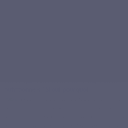
Est-ce que vous prenez des compléments
nutritionnels ?
Si oui, pourquoi ?
Gilles :
Oui, j'en prends depuis 2 ans.
Neil, le nutrithérapeute
de Lepivits, m'a conseillé de faire une prise de sang pour
détecter mes éventuelles carences afin de performer au
mieux dans ma pratique sportive.
Mon objectif est clair :