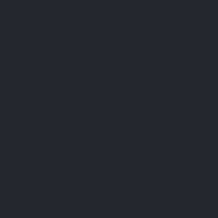
Pourquoi avez-vous décidé de réaliser ce
merveilleux challenge sportif ?
Nous voulons vivre de notre passion avec des challenges
sportifs qui nous font vibrer.
Notre second objectif est de pouvoir transmettre des valeurs
oubliées au sein de notre société comme le courage, la
persévérance, ainsi que l'amour et le respect de la nature.
Pour en savoir plus sur Nanok expédition, consultez notre site
internet :
https://www.nanokexpedition.be/the-expedition
Suivez en direct leur
expédition