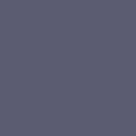
Français
0
Menu
Chercher
Connexion
Panier
Accueil
Blog
Santé & Bien-être
Les aventuriers de Nanok Expédition
Les aventuriers de Nanok Expédition
22-03-2022
Santé & Bien-être