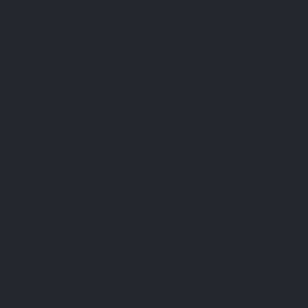
Nederlands
0
Menu
Zoeken op
Meld je aan.
Winkelwagen
Home
Blog
Microvoeding
Équilibrer sa Glycémie: Stratégies pour un Taux de Sucre
dans le Sang Optimal
Équilibrer sa Glycémie: Stratégies pour
un Taux de Sucre dans le Sang Optimal
29-01-2024
Microvoeding
Twitter
Vorig
Hoofdpagina
Volgend
Facebook
artikel
artikel
Pinterest