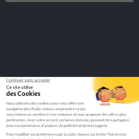
VEILIGE BETALINGEN
Merchant goedgekeurd door Guaranteed Reviews Company,
klik hier
om het attest te tonen
.
LEPIVITS SA
4 Avenue Franklin - Unité, 16 1300 Wavre Belgium |
+3227211620