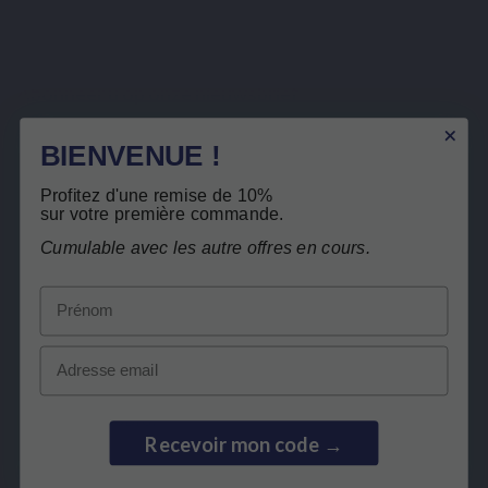
Abonneer u op onze nieuwsbrief
BIENVENUE !
U kunt op elk gewenst moment weer uitschrijven. Hiervoor kunt u de contactgegevens
gebruiken uit de algemene voorwaarden.
Profitez d'une remise de 10%
sur votre première commande.
Ik heb het
privacybeleid
gelezen en aanvaard.
Cumulable avec les autre offres en cours.
Prénom
Email
LEPIVITS
HEB JE HULP NODIG?
Recevoir mon code →
SAMENWERKING