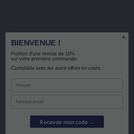
Sign up to newsletter
BIENVENUE !
You may unsubscribe at any moment. For that purpose, please find our contact info in the legal
notice.
Profitez d'une remise de 10%
sur votre première commande.
I have read and accept the
privacy policy
.
Cumulable avec les autre offres en cours.
Prénom
Email
LEPIVITS
NEED HELP?
Recevoir mon code →
COLLABORATION