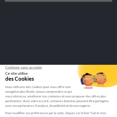
SECURE PAYMENTS
Merchant approved by Guaranteed Reviews Company,
click here to
display attestation
.
LEPIVITS SA
4 Avenue Franklin - Unité, 16 1300 Wavre Belgium |
+3227211620