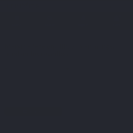
English
0
Menu
Search
Sign in
Cart
Home
Blog
Micronutrition
Menu de fête équilibré : bien manger pendant les
réveillons
Menu de fête équilibré : bien manger
pendant les réveillons
2-12-2025
Micronutrition
Twitter
Previous
Main
Facebook
article
page
Pinterest