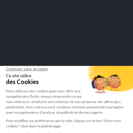
Merchant goedgekeurd door Guaranteed Reviews Company,
klik hier
om het attest te tonen
.
LEPIVITS SA
4 Avenue Franklin - Unité, 16 1300 Wavre Belgium |
+3227211620