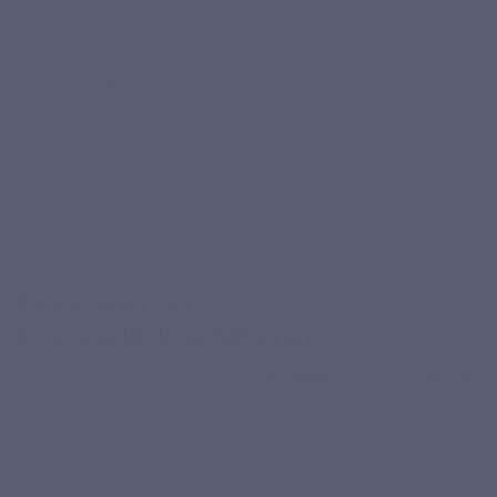
het eind van de studie worden gepubliceerd en voor het
publiek beschikbaar zijn.
Bij
Lepivits
gebruiken we uitsluitend natuurlijke producten en
garanderen we dat onze supplementen vrij zijn van chemische
hulpstoffen.
Bij Lepivits gebruiken we uitsluitend natuurlijke producten en
garanderen we dat onze supplementen vrij zijn van chemische
hulpstoffen.
De gevaren van
levensmiddelenadditieven
Ondanks deze controle op
schadelijke stoffen in ons
voedsel
hebben studies aangetoond dat zelfs toegestane
additieven ernstige gevolgen kunnen hebben voor onze
gezondheid.