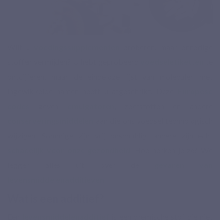
Wilt u
voedingssupplementen
proberen, maar onnodige
stoffen vermijden? U hebt geprobeerd
voedseletiketten
te
ontcijferen, maar de eindeloze lijst van moleculen met
ingewikkelde namen heeft u afgeschrikt. Deze
Europese
codes
geven
emulgatoren
, zoetstoffen en andere
conserveringsmiddelen
aan die ons voedsel technologisch
wijzigen. Sommige zijn vrij onschuldig, andere zijn echt
schadelijk voor onze gezondheid
. Hoe herken je ze? We
leggen alles uit over de
gevaren van
levensmiddelenadditieven
.
Wat is een additief?
Een
levensmiddelenadditief
is een chemische stof die niet