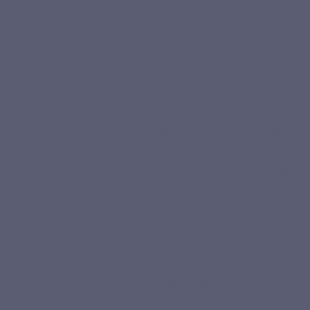
Een risico op colorectale kanker
Emulgatoren kunnen vetten oplossen en zo onze
beschermende barrières veranderen, die onoplosbaar zouden
moeten zijn.
Dit geldt met name voor de slijmlaag die onze darmen bedekt
en die voorkomt dat micro-organismen (toxinen, antigenen,
ontstekingsbevorderende moleculen, enz.) de bloedbaan
bereiken en ons immuunsysteem overactief maken. Indien
deze slijmlaag zou worden verzwakt door emulgatoren zoals
polyabsorbaat 80 en carboxymethylcellulose, zelfs in kleine
hoeveelheden, zou er een risico van kettingreacties bestaan.
Bovendien beweren recente dierstudies
[2]
dat deze
ontsteking het risico op
colorectale kanker
kan bevorderen.
De eerder genoemde emulgatoren wijzigen in feite