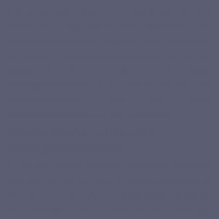
in de eerste plaats bedoeld is om te worden geconsumeerd,
maar die wordt toegevoegd aan andere ingrediënten van ons
voedsel. Additieven worden toegevoegd tijdens de fabricage,
de bereiding, de verwerking, de verpakking, het vervoer of de
opslag. Ze zijn te vinden in de meeste
supermarktproducten
en in sommige niet-natuurlijke
voedingssupplementen. Maar wees gerust,
levensmiddelenadditieven zijn geen automatisme.
Waarom zitten er additieven in
voedingssupplementen?
Er zijn twee soorten additieven:
natuurlijke additieven
,
verkregen uit planten, algen of andere plantaardige en
minerale micro-organismen, en
synthetische additieven
,
die technologisch door de mens worden vervaardigd.