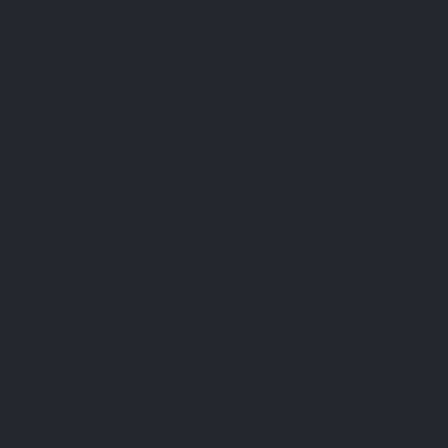
Bovendien bevatten plantaardige voedingsmiddelen
voedingsstoffen die essentieel zijn voor het lichaam en
voedingsvezels
die goed zijn voor het
evenwicht van de
darmflora
. Dus door additieven in
industrieel voedsel
te
vermijden en ze te vervangen door een
natuurlijk
,
plantaardig
dieet
, vermindert u het risico op colorectale en
darmkanker.
Lijst van te vermijden
levensmiddelenadditieven
Desondanks is het niet gemakkelijk om voorzichtig te zijn
met alles wat je koopt of binnenkrijgt. Om de risico's te
beperken, volgt hier een niet-uitputtende lijst van de
gevaarlijkste levensmiddelenadditieven
:
Polysorbaat (E432 à E436);
Magnesiumstearaat (E572);