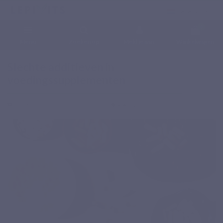
Nederlands
0
Menu
Zoeken op
Meld je aan.
Winkelwagen
Home
Blog
Voeding
Slechte additieven in voedingssupplementen
Slechte additieven in
voedingssupplementen
8-11-2021
Voeding