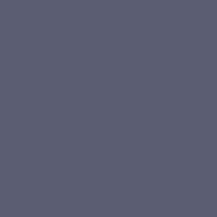
Waarvoor worden additieven gebruikt
?
Hun doel kan uiteenlopend zijn:
Conserveermiddelen en antioxidanten houden voedsel vers en
veilig
;
Kleurstoffen en zoetstoffen zorgen ervoor dat het voedsel er smakelijk
uitziet;
Smaakversterkers
verbeteren smaken (zout, suiker, glutamaat);
Verdikkingsmiddelen en geleermiddelen zorgen voor een bepaalde
textuur;
Emulgatoren, stabilisatoren en antiklontermiddelen geven ze een
bepaalde vorm of inhoud.
U kunt de aanwezigheid van deze
levensmiddelenadditieven
in uw ingrediënten opsporen
aan de hand van hun naam of code (voorbeeld: E951
Aspartaam). De enige manier om erachter te komen of ze
gevaarlijk zijn of niet is door het zelf uit te zoeken. In de rest
van dit artikel leest u
welke additieven u absoluut moet