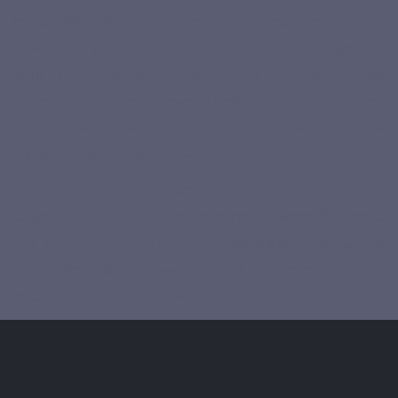
te
vermijden
. Als je echter geen zin of geduld hebt om alle
etiketten op je boodschappen af te struinen, zijn er
mobiele
apps
, zoals Yuka, die producten voor je scannen en een
volledig rapport geven over schadelijke stoffen. Met een
score of een groen/geel/rode kleurcode weet u of uw
ingrediënt meer of minder toxisch is.
De beste manier om uzelf te beschermen tegen de
ongewenste effecten van levensmiddelenadditieven
is
nog steeds uw consumptie van
bewerkte
en industriële
voedingsmiddelen
zoveel mogelijk te beperken. Dit is
misschien niet voor iedereen gemakkelijk en toegankelijk,
maar alle beetjes helpen. Koop je producten in lokale,
biologische
, nul-afval winkels. U zult gezond fruit, groenten,
vlees en levensmiddelen eten
zonder
schadelijke
additieven
.