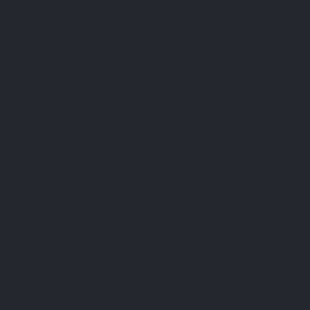
Siliciumdioxide;
Titaandioxide;
Microkristallijne cellulose (E460i);
Dinatrium ethyleendiamine tetra-acetaat (E386);
Kaliumbromaat (E924) ;
Calciumbromaat (E924b) ;
Chlooroxide (E926) ;
Etc.
Hoewel niet alle levensmiddelenadditieven
noodzakelijkerwijs schadelijk zijn voor de gezondheid,
vormen sommige toch een zeer reëel risico voor de
consument. Wij nodigen u uit de
website over
levensmiddelenadditieven
te raadplegen voor een volledige
lijst van levensmiddelenadditieven en de mate waarin zij veilig
zijn. Bovenaan deze lijst zult u zien dat
curcumine
wordt
gebruikt als gele kleurstof, maar het is ook een zeer effectief