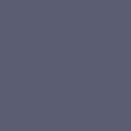
analyseert de
Europese Commissie
de resterende lijst en
voorziet zij de gevalideerde stoffen van een
E-nummer
,
waarna zij aangeeft aan welke levensmiddelen het additief
mag worden toegevoegd en wat de maximaal toegestane
doses zijn. Emulgatoren, zoetstoffen en andere
conserveringsmiddelen die niet op deze lijst voorkomen,
mogen niet in
levensmiddelen
worden gebruikt. Deze
dubbele beoordeling is op Europees niveau geregeld in de
Richtlijnen EG/1331/2008 en EG/1333/2008.
Tussen 2013 en 2020 heeft de EFSA op verzoek van de
Europese Commissie een
herbeoordeling van
levensmiddelenadditieven
[1]
uitgevoerd, van kleurstoffen
tot zoetstoffen, om de risico's te actualiseren aan de hand van
de voortgang van studies en onderzoek. Het verslag zal aan