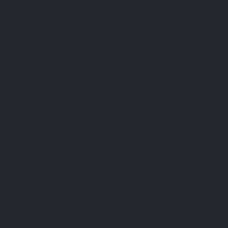
Abonneer u op onze nieuwsbrief
U kunt op elk gewenst moment weer uitschrijven. Hiervoor kunt u de contactgegevens
gebruiken uit de algemene voorwaarden.
Ik heb het
privacybeleid
gelezen en aanvaard.
LEPIVITS
HEB JE HULP NODIG?
SAMENWERKING
VEILIGE BETALINGEN