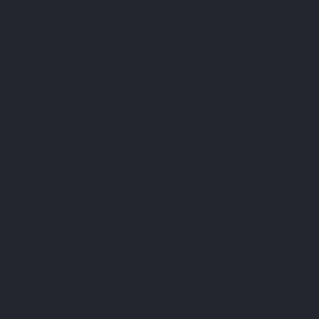
[3]
https://www.babelio.com/livres/Gouget-Additifs-
alimentaires-Danger--Le-guide-indispensa/60826
[4]
https://www.economie.gouv.fr/dgccrf/Publications/Vie-
pratique/Fiches-pratiques/Etiquetage-des-denrees-
alimentaires
Twitter
Hoofdpagina
Volgend
Facebook
artikel
Pinterest