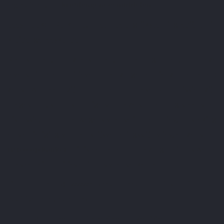
ingrediënt voor
kruidengeneesmiddelen
.
Lees ook
:
Kurkuma, het belangrijkste ingrediënt in
kruidengeneeskunde
.
Kleurstoffen, zoetstoffen, emulgatoren, deze
levensmiddelenadditieven baren zorgen en niet zonder reden:
zelfs wanneer zij door de Europese Commissie zijn
toegestaan, staan sommige van deze stoffen nog steeds ter
discussie, met name wegens voedselintoleranties, ontsteking
en vernietiging van het spijsverteringsslijmvlies, en zelfs het
risico op kanker
. Dit is een reden tot bezorgdheid als we de
hoeveelheid additieven in ons voedsel kennen.
[1]
https://www.efsa.europa.eu/fr/topics/topic/food-
additive-re-evaluations
[2]
https://pubmed.ncbi.nlm.nih.gov/27821485/