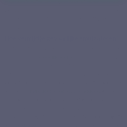
aspartaam in twijfel wordt getrokken. Bij de herbeoordeling
van additieven concludeerde de EFSA dat de gehalten aan
aspartaam in levensmiddelen op de markt veilig waren voor
de consument.
Hoe vermijd je gevaarlijke emulgatoren?
Het is moeilijk om als beginner alleen al op basis van de naam
en de code een
gevaarlijk additief
van een goedaardig te
onderscheiden. Verordening (EU) nr.
1169/2011
[4]
betreffende de verstrekking van
voedselinformatie aan consumenten schrijft voor dat
bedrijven de
ingrediënten van levensmiddelen
, waaronder
additieven en aroma's, op hun verpakking moeten vermelden.
De regel bepaalt ook dat de toelichting duidelijk moet zijn en
de lezer niet mag misleiden. Van daaruit is het goed mogelijk
om
emulgatoren
en andere schadelijke additieven