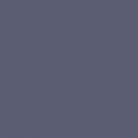
vermijden
.
Zijn additieven toegestaan?
Ja,
additieven zijn
onder bepaalde voorwaarden
toegestaan
. Het is alleen toegestaan een additief toe te
voegen als :
De dosering van het additief vormt geen groot gevaar voor de
consument: mogelijke
bijwerkingen
moeten worden bestudeerd.
De toevoeging van de stof moet een reëel belang hebben voor het
levensmiddel: het nagestreefde technologische effect moet worden
aangetoond.
De vergunningsprocedure is complex en wordt dubbel
gecontroleerd om de
veiligheid
van de consument te
waarborgen. Additieven worden eerst ter beoordeling
voorgelegd aan de
Europese Autoriteit voor
voedselveiligheid
(
EFSA
). Na deze eerste screening